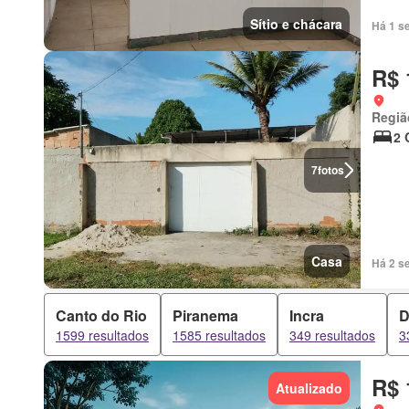
Sítio e chácara
Há 1 s
R$ 
Regiã
2 
7
fotos
Casa
Há 2 s
Canto do Rio
Piranema
Incra
D
1599 resultados
1585 resultados
349 resultados
3
R$ 
Atualizado