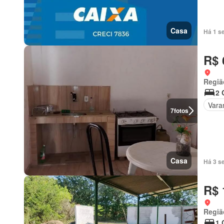
Casa
Há 1 s
R$ 
Regiã
2 
Vara
7
fotos
Casa
Há 3 s
R$ 
Regiã
1 