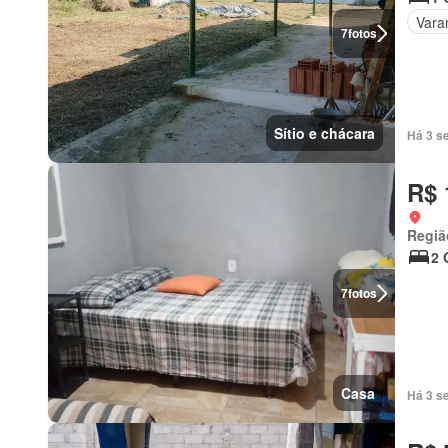
Vara
7
fotos
Sítio e chácara
Há 3 s
R$ 
Regiã
2 
7
fotos
Casa
Há 3 s