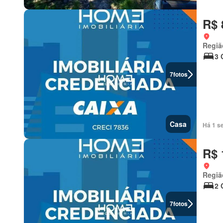
R$ 
Regiã
3 
7
fotos
Casa
Há 1 s
R$ 
Regiã
2 
7
fotos