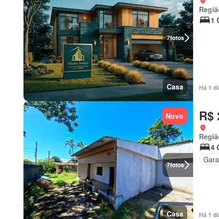
Regiã
1 
7
fotos
Casa
Há 1 d
R$ 
Novo
Regiã
4 
Gar
7
fotos
Casa
Há 1 d