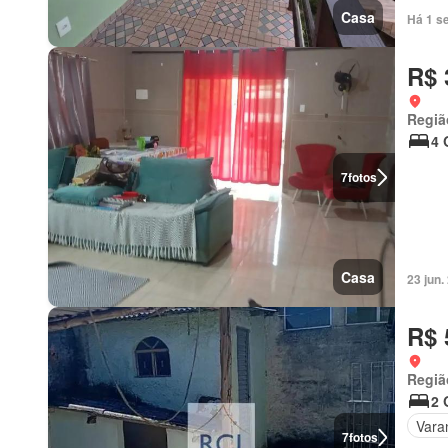
Casa
Há 1 s
R$ 
Regiã
4 
7
fotos
Casa
23 jun
R$ 
Regiã
2 
Vara
7
fotos