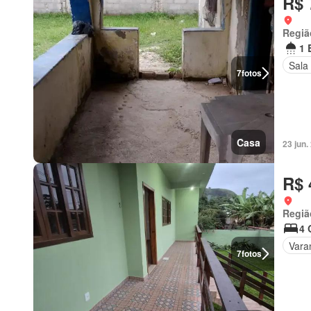
R$ 
Regiã
1 
Sala
7
fotos
Casa
23 jun
R$ 
Regiã
4 
Vara
7
fotos