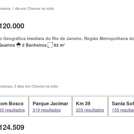
emana, 1 dia em Chaves na mão
120.000
o Geográfica Imediata do Rio de Janeiro, Região Metropolitana do
Quartos
2 Banheiros
82 m²
emanas, 3 dias em Chaves na mão
om Bosco
Parque Jacimar
Km 39
Santa Sof
33 resultados
319 resultados
203 resultados
155 resulta
124.509