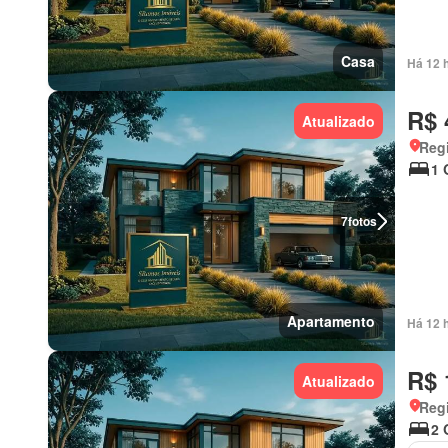
Casa
Há 12 
R$ 
Atualizado
Regi
1 
7
fotos
Apartamento
Há 12 
R$ 
Atualizado
Regi
2 