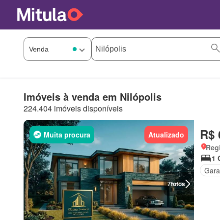
Imóveis à venda em Nilópolis
224.404 imóveis disponíveis
R$ 
Muita procura
Atualizado
Regi
1 
Gar
7
fotos