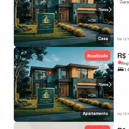
Gar
7
fotos
Casa
Há 12 
R$ 
Atualizado
Regi
1 
7
fotos
Apartamento
Há 12 