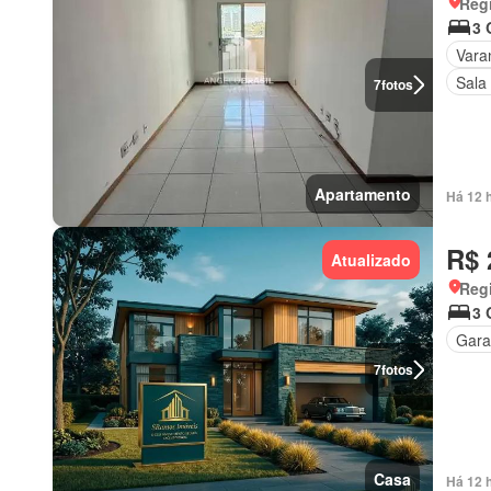
Regi
3 
Vara
Sala
7
fotos
Apartamento
Há 12 
R$ 
Atualizado
Regi
3 
Gar
7
fotos
Casa
Há 12 