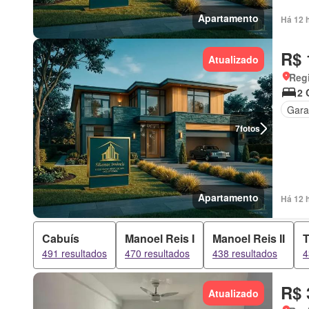
Apartamento
Há 12 
R$ 
Atualizado
Regi
2 
Gar
7
fotos
Apartamento
Há 12 
Cabuís
Manoel Reis I
Manoel Reis II
T
491 resultados
470 resultados
438 resultados
4
R$ 
Atualizado