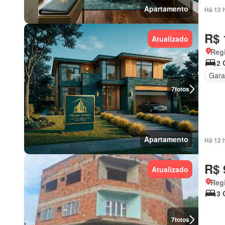
Apartamento
Há 12 
R$ 
Atualizado
Regi
2 
Gar
7
fotos
Apartamento
Há 12 
R$ 
Atualizado
Regi
3 
7
fotos