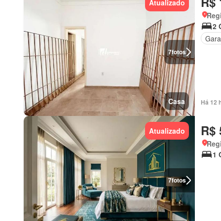
R$ 
Atualizado
Regi
2 
Gar
7
fotos
Casa
Há 12 
R$ 
Atualizado
Regi
1 
7
fotos