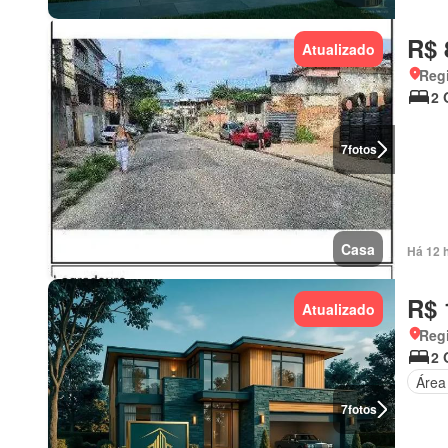
R$ 
Atualizado
Regi
2 
7
fotos
Casa
Há 12 
R$ 
Atualizado
Regi
2 
Área
7
fotos