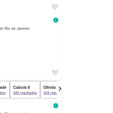
do Rio de Janeiro
ade
Cabuís II
Olinda
Nossa Senhora de F
ados
395 resultados
394 resultados
359 resultados