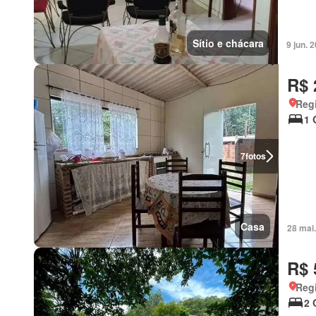
Sítio e chácara
9 jun.
R$ 
Regi
1 
7
fotos
Casa
28 mai
R$ 
Regi
2 