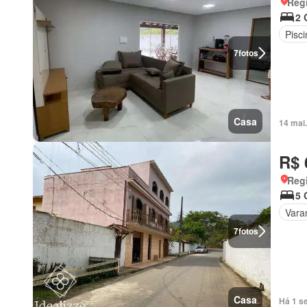
Regi
2 
Pisci
7
fotos
Casa
14 mai
R$ 
Regi
5 
Vara
7
fotos
Casa
Há 1 s