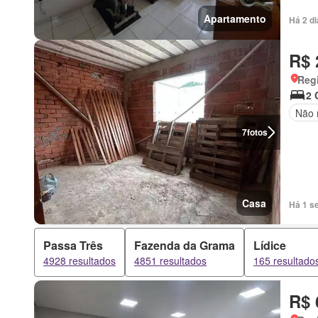
Apartamento
Há 2 d
R$ 
Regi
2 
Não 
7
fotos
Casa
Há 1 s
Passa Três
Fazenda da Grama
Lídice
4928 resultados
4851 resultados
165 resultado
R$ 