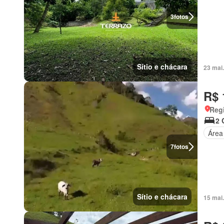
3
fotos
Sítio e chácara
23 mai
R$ 
Regi
2 
Área
7
fotos
Sítio e chácara
15 mai