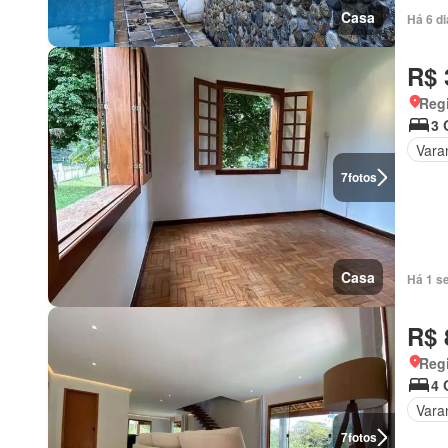
Casa
Há 6 d
R$ 
Regi
3 
Vara
7
fotos
Casa
Há 1 s
R$ 
Regi
4 
Vara
7
fotos