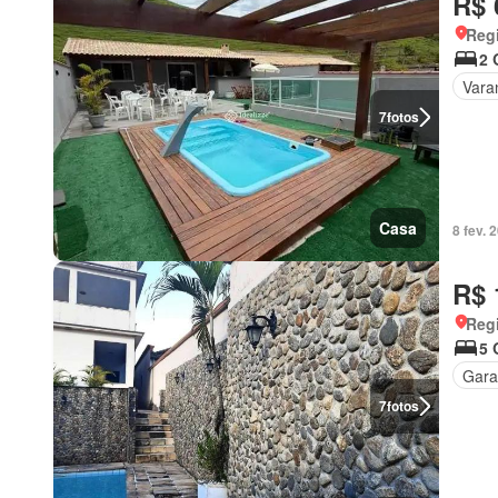
R$ 
Regi
2 
Vara
7
fotos
Casa
8 fev.
R$ 
Regi
5 
Gar
7
fotos