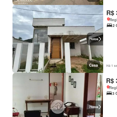
R$ 
Regi
2 
7
fotos
Casa
Há 1 s
R$ 
Regi
3 
7
fotos