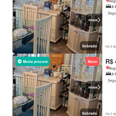
Regi
3 
Segu
4
fotos
Sobrado
Há 2 d
R$ 
Muita procura
Novo
Regi
3 
Segu
4
fotos
Sobrado
Há 2 d