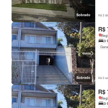
Sobrado
Há 2 d
R$ 
Regi
3 
Gar
4
fotos
Sobrado
Há 3 s
R$ 
Regi
3 