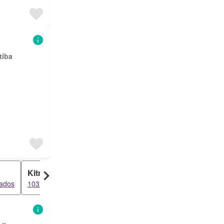
tiba
Kitnet
tados
103 resultados