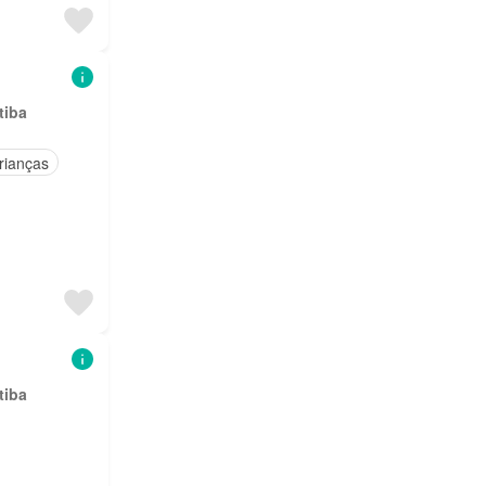
tiba
rianças
tiba