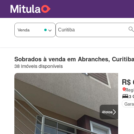
Sobrados à venda em Abranches, Curitib
38 imóveis disponíveis
R$ 
Regi
3 
Gar
4
fotos