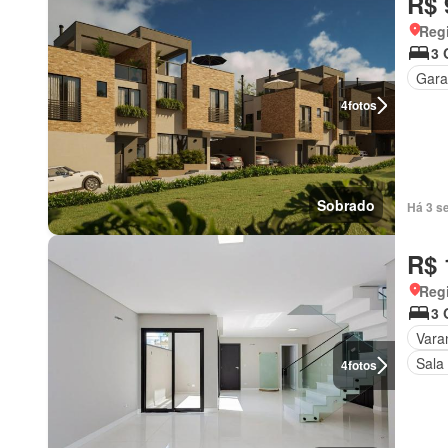
R$ 
Regi
3 
Gar
4
fotos
Sobrado
Há 3 s
R$ 
Regi
3 
Vara
Sala
4
fotos