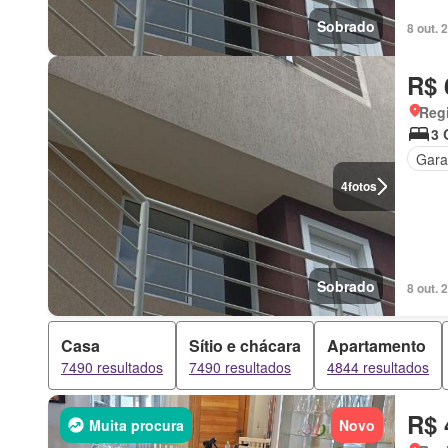
Sobrado
8 out.
R$ 
Regi
3 
Gar
4
fotos
Sobrado
8 out.
Casa
Sítio e chácara
Apartamento
7490 resultados
7490 resultados
4844 resultados
R$ 
Muita procura
Novo