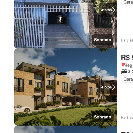
Gar
4
fotos
Sobrado
Há 3 s
R$ 
Regi
3 
Gar
4
fotos
Sobrado
Há 3 s