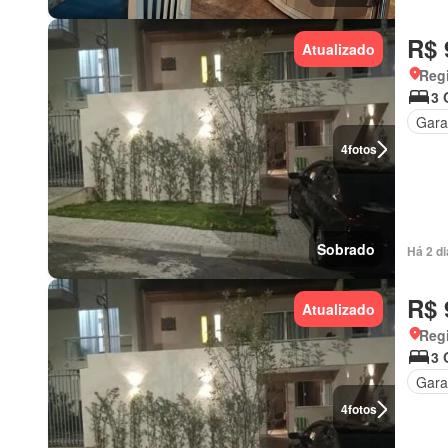
R$ 
Atualizado
Regi
3 
Gar
4
fotos
Sobrado
Há 2 d
R$ 
Atualizado
Regi
3 
Gar
4
fotos