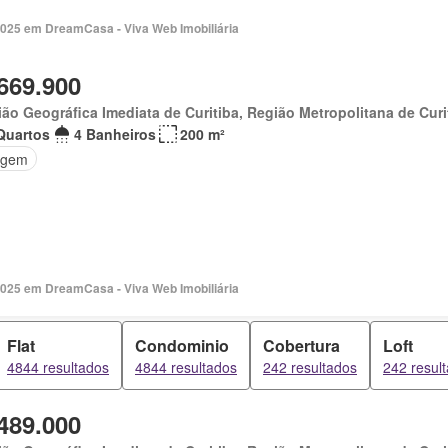
 2025 em DreamCasa - Viva Web Imobiliária
669.900
ão Geográfica Imediata de Curitiba, Região Metropolitana de Curi
Quartos
4 Banheiros
200 m²
agem
 2025 em DreamCasa - Viva Web Imobiliária
Flat
Condominio
Cobertura
Loft
4844 resultados
4844 resultados
242 resultados
242 resul
489.000