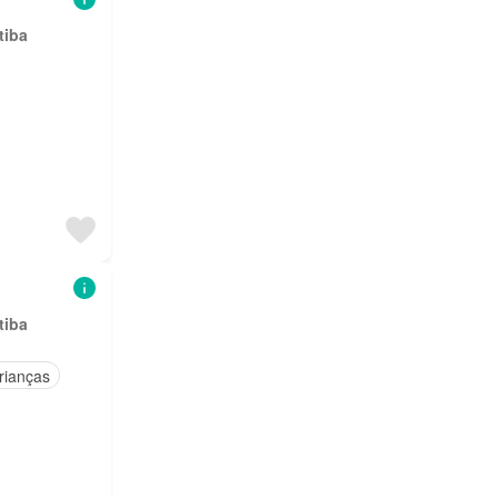
tiba
tiba
rianças