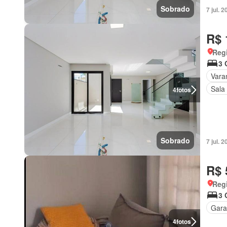
Sobrado
7 jul.
R$ 
Regi
3 
Vara
Sala
4
fotos
Sobrado
7 jul.
R$ 
Regi
3 
Gar
4
fotos