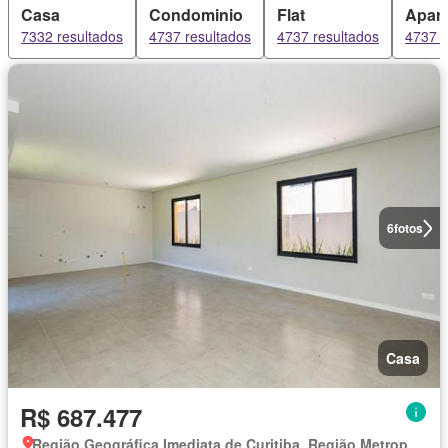
Casa
Condominio
Flat
Apar
7332 resultados
4737 resultados
4737 resultados
4737 r
6
fotos
Casa
R$ 687.477
Região Geográfica Imediata de Curitiba, Região Metropolitana de Curitiba