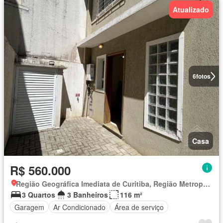
Atualizado
6
fotos
Casa
R$ 560.000
Região Geográfica Imediata de Curitiba, Região Metropolitana de Curitiba
3 Quartos
3 Banheiros
116 m²
Garagem
Ar Condicionado
Área de serviço