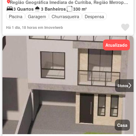
Região Geográfica Imediata de Curitiba, Região Metropolitana de Curitiba
3 Quartos
3 Banheiros
330 m²
Piscina
Garagem
Churrasqueira
Despensa
Há 1 dia, 18 horas em Imovelweb
Atualizado
5
fotos
Casa