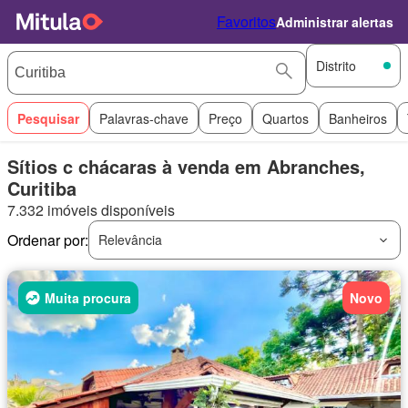
Favoritos
Administrar alertas
Distrito
Pesquisar
Palavras-chave
Preço
Quartos
Banheiros
Sítios c chácaras à venda em Abranches,
Curitiba
7.332 imóveis disponíveis
Ordenar por:
Relevância
Muita procura
Novo