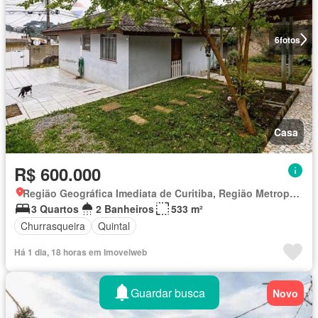
6
fotos
Casa
R$ 600.000
Região Geográfica Imediata de Curitiba, Região Metropolitana de Curitiba
3 Quartos
2 Banheiros
533 m²
Churrasqueira
Quintal
Há 1 dia, 18 horas em Imovelweb
Guardar busca
Novo