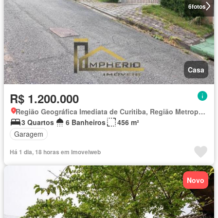
6
fotos
Casa
R$ 1.200.000
Região Geográfica Imediata de Curitiba, Região Metropolitana de Curitiba
3 Quartos
6 Banheiros
456 m²
Garagem
Há 1 dia, 18 horas em Imovelweb
Novo