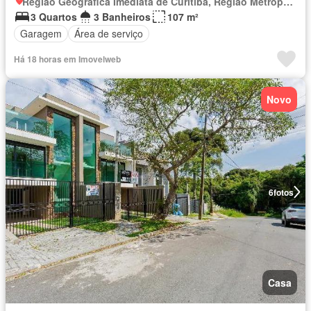
Região Geográfica Imediata de Curitiba, Região Metropolitana de Curitiba
3 Quartos
3 Banheiros
107 m²
Garagem
Área de serviço
Há 18 horas em Imovelweb
Novo
6
fotos
Casa