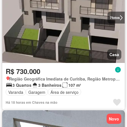
7
fotos
Casa
R$ 730.000
Região Geográfica Imediata de Curitiba, Região Metropolitana de Curitiba
3 Quartos
3 Banheiros
107 m²
Varanda
Garagem
Área de serviço
Há 18 horas em Chaves na mão
Novo