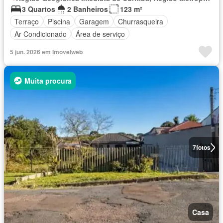
3 Quartos
2 Banheiros
123 m²
Terraço
Piscina
Garagem
Churrasqueira
Ar Condicionado
Área de serviço
5 jun. 2026 em Imovelweb
Muita procura
7
fotos
Casa