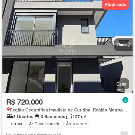
Atualizado
7
fotos
Casa
R$ 720.000
Região Geográfica Imediata de Curitiba, Região Metropolitana de Curitiba
3 Quartos
3 Banheiros
127 m²
Terraço
Ar Condicionado
Área verde
Há 18 horas em Chaves na mão