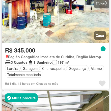
7
fotos
Casa
R$ 345.000
Região Geográfica Imediata de Curitiba, Região Metropolitana de Curitiba
3 Quartos
1 Banheiro
197 m²
Lareira
Garagem
Churrasqueira
Segurança
Alarme
Totalmente mobiliado
Há 1 dia, 18 horas em Chaves na mão
Muita procura