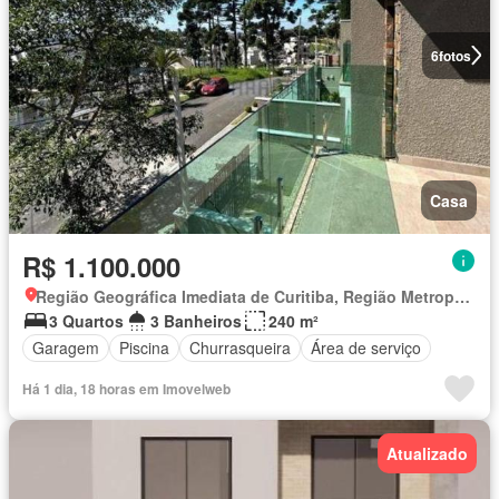
6
fotos
Casa
R$ 1.100.000
Região Geográfica Imediata de Curitiba, Região Metropolitana de Curitiba
3 Quartos
3 Banheiros
240 m²
Garagem
Piscina
Churrasqueira
Área de serviço
Há 1 dia, 18 horas em Imovelweb
Atualizado