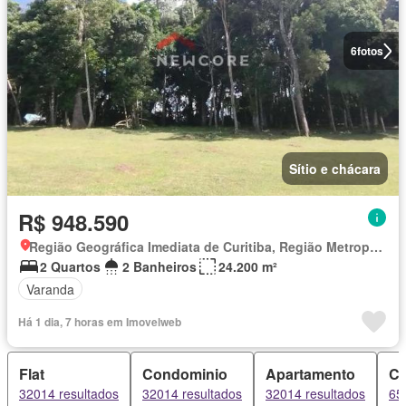
6
fotos
Sítio e chácara
R$ 948.590
Região Geográfica Imediata de Curitiba, Região Metropolitana de Curitiba
2 Quartos
2 Banheiros
24.200 m²
Varanda
Há 1 dia, 7 horas em Imovelweb
Flat
Condominio
Apartamento
C
32014 resultados
32014 resultados
32014 resultados
65