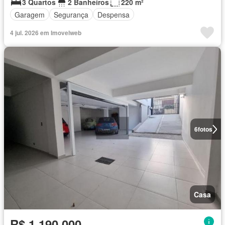
3 Quartos
2 Banheiros
220 m²
Garagem
Segurança
Despensa
4 jul. 2026 em Imovelweb
6
fotos
Casa
R$ 1.190.000