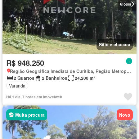
6
fotos
Sítio e chácara
R$ 948.250
Região Geográfica Imediata de Curitiba, Região Metropolitana de Curitiba
2 Quartos
2 Banheiros
24.200 m²
Varanda
Há 1 dia, 7 horas em Imovelweb
Muita procura
Novo