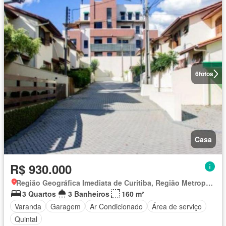
6
fotos
Casa
R$ 930.000
Região Geográfica Imediata de Curitiba, Região Metropolitana de Curitiba
3 Quartos
3 Banheiros
160 m²
Varanda
Garagem
Ar Condicionado
Área de serviço
Quintal