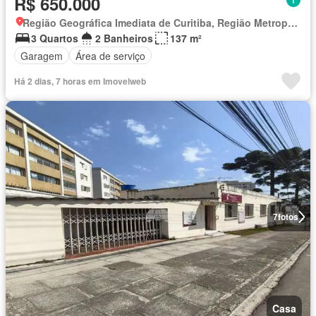
R$ 650.000
Região Geográfica Imediata de Curitiba, Região Metropolitana de Curitiba
3 Quartos
2 Banheiros
137 m²
Garagem
Área de serviço
Há 2 dias, 7 horas em Imovelweb
7
fotos
Casa