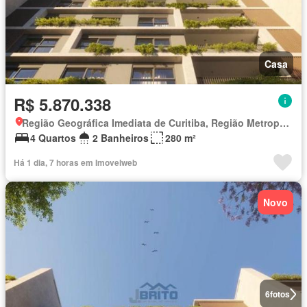
Casa
R$ 5.870.338
Região Geográfica Imediata de Curitiba, Região Metropolitana de Curitiba
4 Quartos
2 Banheiros
280 m²
Há 1 dia, 7 horas em Imovelweb
Novo
6
fotos