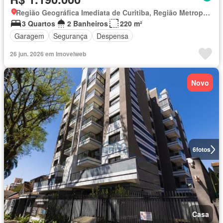
Região Geográfica Imediata de Curitiba, Região Metropolitana de Curitiba
3 Quartos
2 Banheiros
220 m²
Garagem
Segurança
Despensa
26 jun. 2026 em Imovelweb
Novo
6
fotos
Casa