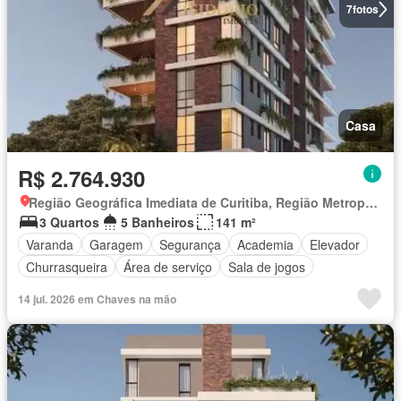
7
fotos
Casa
R$ 2.764.930
Região Geográfica Imediata de Curitiba, Região Metropolitana de Curitiba
3 Quartos
5 Banheiros
141 m²
Varanda
Garagem
Segurança
Academia
Elevador
Churrasqueira
Área de serviço
Sala de jogos
14 jul. 2026 em Chaves na mão