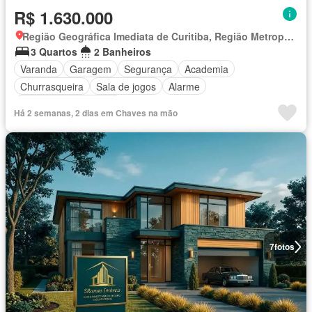
R$ 1.630.000
Região Geográfica Imediata de Curitiba, Região Metropolitana de Curitiba
3 Quartos
2 Banheiros
Varanda
Garagem
Segurança
Academia
Churrasqueira
Sala de jogos
Alarme
Totalmente mobiliado
Há 2 semanas, 2 dias em Chaves na mão
7
fotos