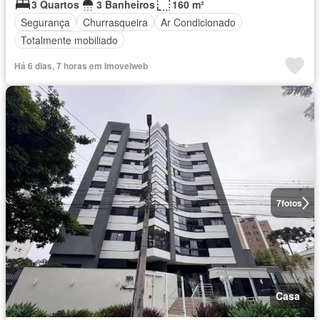
3 Quartos
3 Banheiros
160 m²
Segurança
Churrasqueira
Ar Condicionado
Totalmente mobiliado
Há 6 dias, 7 horas em Imovelweb
7
fotos
Casa