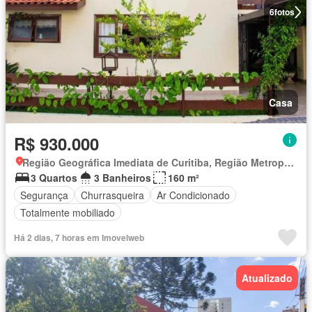
6
fotos
Casa
R$ 930.000
Região Geográfica Imediata de Curitiba, Região Metropolitana de Curitiba
3 Quartos
3 Banheiros
160 m²
Segurança
Churrasqueira
Ar Condicionado
Totalmente mobiliado
Há 2 dias, 7 horas em Imovelweb
Atualizado