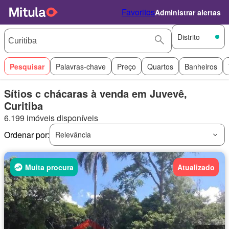
Favoritos
Administrar alertas
Distrito
Pesquisar
Palavras-chave
Preço
Quartos
Banheiros
Sítios c chácaras à venda em Juvevê,
Curitiba
6.199 imóveis disponíveis
Ordenar por:
Relevância
Muita procura
Atualizado