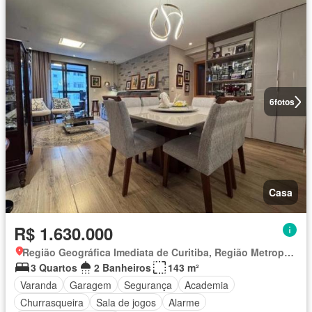
6
fotos
Casa
R$ 1.630.000
Região Geográfica Imediata de Curitiba, Região Metropolitana de Curitiba
3 Quartos
2 Banheiros
143 m²
Varanda
Garagem
Segurança
Academia
Churrasqueira
Sala de jogos
Alarme