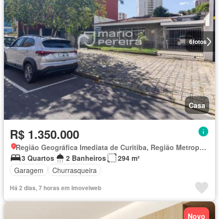
6
fotos
Casa
R$ 1.350.000
Região Geográfica Imediata de Curitiba, Região Metropolitana de Curitiba
3 Quartos
2 Banheiros
294 m²
Garagem
Churrasqueira
Há 2 dias, 7 horas em Imovelweb
Novo