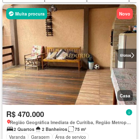
Muita procura
Novo
6
fotos
Casa
R$ 470.000
Região Geográfica Imediata de Curitiba, Região Metropolitana de Curitiba
2 Quartos
2 Banheiros
75 m²
Varanda
Garagem
Área de serviço