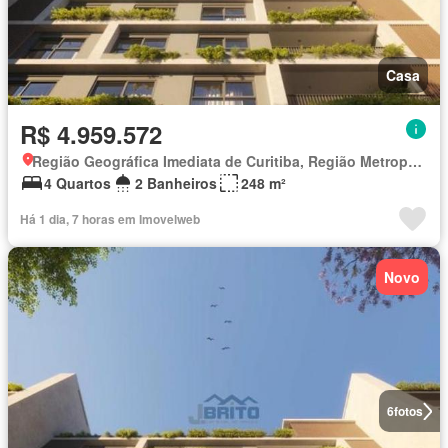
Casa
R$ 4.959.572
Região Geográfica Imediata de Curitiba, Região Metropolitana de Curitiba
4 Quartos
2 Banheiros
248 m²
Há 1 dia, 7 horas em Imovelweb
Novo
6
fotos