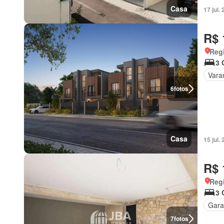
Casa
17 jul
R$ 
Regi
3 
Vara
6
fotos
Casa
15 jul
R$ 
Regi
3 
Gar
7
fotos