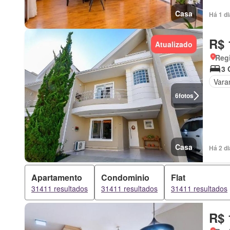
Casa
Há 1 d
R$ 
Atualizado
Regi
3 
Vara
6
fotos
Casa
Há 2 d
Apartamento
Condominio
Flat
31411 resultados
31411 resultados
31411 resultados
R$ 