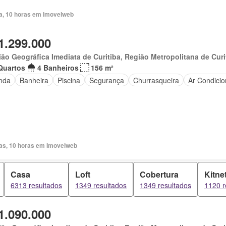
ia, 10 horas em Imovelweb
1.299.000
ão Geográfica Imediata de Curitiba, Região Metropolitana de Curi
Quartos
4 Banheiros
156 m²
nda
Banheira
Piscina
Segurança
Churrasqueira
Ar Condici
ias, 10 horas em Imovelweb
Casa
Loft
Cobertura
Kitne
6313 resultados
1349 resultados
1349 resultados
1120 r
1.090.000