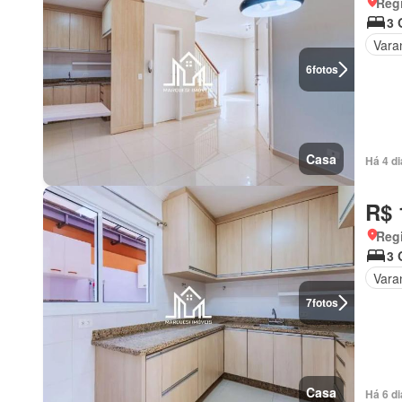
Regi
3 
Vara
6
fotos
Casa
Há 4 d
R$ 
Regi
3 
Vara
7
fotos
Casa
Há 6 d