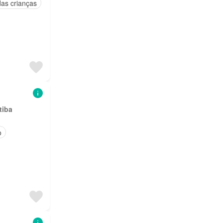
as crianças
tiba
o