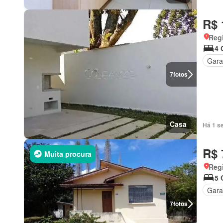
R$ 
Regi
4 
Gar
7
fotos
Casa
Há 1 s
R$ 
Muita procura
Regi
5 
Gar
7
fotos