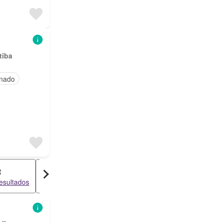
tiba
onado
t
Sobrado
esultados
26 resultados