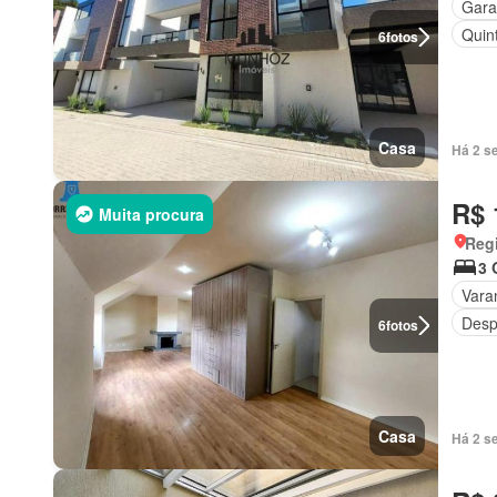
Gar
Quint
6
fotos
Casa
Há 2 s
R$ 
Muita procura
Regi
3 
Vara
Desp
6
fotos
Casa
Há 2 s