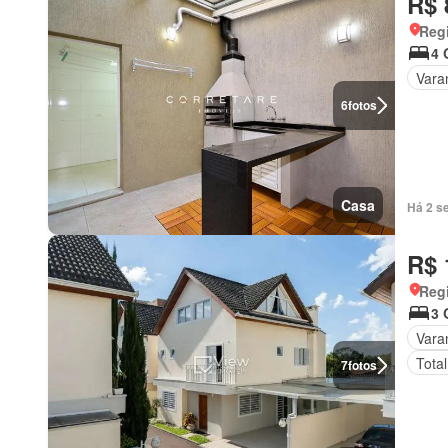
R$ 
Regi
4 
Vara
6
fotos
Casa
Há 2 s
R$ 
Regi
3 
Vara
Tota
7
fotos