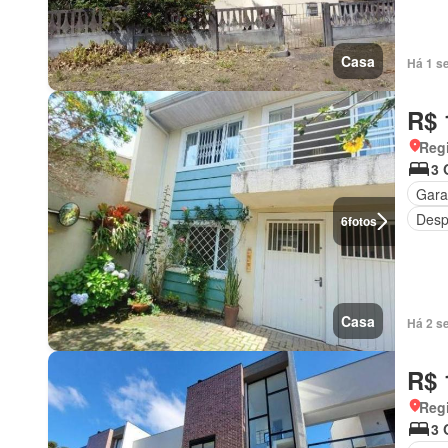
Casa
Há 1 s
R$ 
Regi
3 
Gar
Desp
6
fotos
Casa
Há 2 s
R$ 
Regi
3 