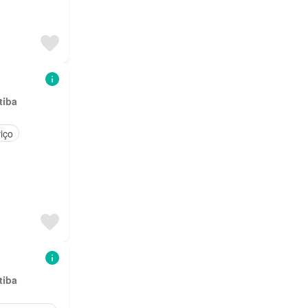
tiba
iço
tiba