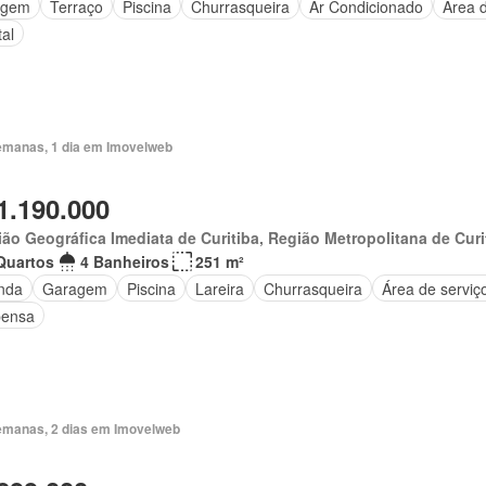
agem
Terraço
Piscina
Churrasqueira
Ar Condicionado
Área d
al
emanas, 1 dia em Imovelweb
1.190.000
ão Geográfica Imediata de Curitiba, Região Metropolitana de Curi
Quartos
4 Banheiros
251 m²
nda
Garagem
Piscina
Lareira
Churrasqueira
Área de serviç
ensa
emanas, 2 dias em Imovelweb