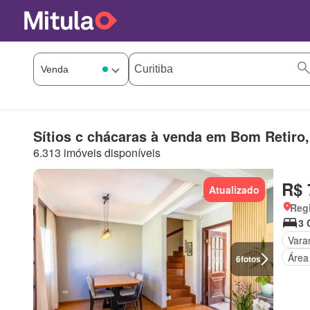
Sítios c chácaras à venda em Bom Retiro,
6.313 imóveis disponíveis
R$ 
Atualizado
Regi
3 
Vara
Área
6
fotos