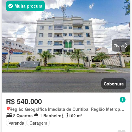
Muita procura
7
fotos
Cobertura
R$ 540.000
Região Geográfica Imediata de Curitiba, Região Metropolitana de Curitiba
2 Quartos
1 Banheiro
102 m²
Varanda
Garagem