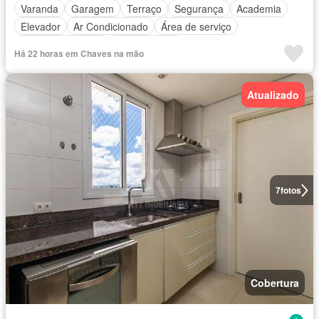
Varanda
Garagem
Terraço
Segurança
Academia
Elevador
Ar Condicionado
Área de serviço
Área das crianças
Sala de jogos
Há 22 horas em Chaves na mão
Atualizado
7
fotos
Cobertura