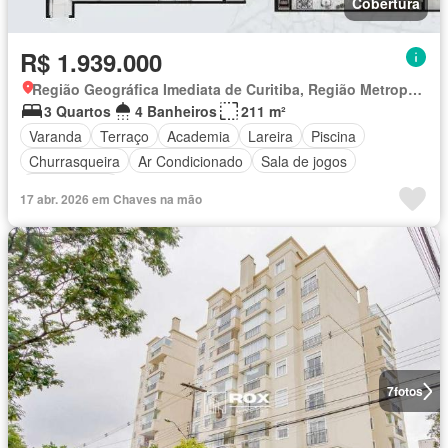
Cobertura
R$ 1.939.000
Região Geográfica Imediata de Curitiba, Região Metropolitana de Curitiba
3 Quartos
4 Banheiros
211 m²
Varanda
Terraço
Academia
Lareira
Piscina
Churrasqueira
Ar Condicionado
Sala de jogos
Área Externa
17 abr. 2026 em Chaves na mão
7
fotos