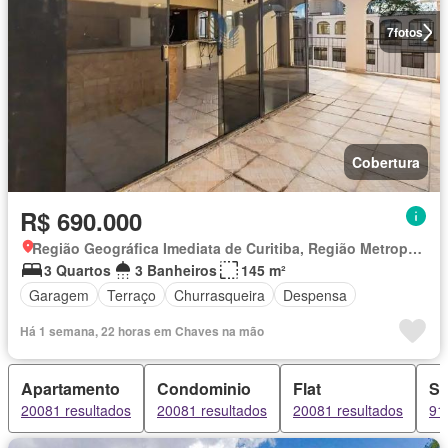
7
fotos
Cobertura
R$ 690.000
Região Geográfica Imediata de Curitiba, Região Metropolitana de Curitiba
3 Quartos
3 Banheiros
145 m²
Garagem
Terraço
Churrasqueira
Despensa
Há 1 semana, 22 horas em Chaves na mão
Apartamento
Condominio
Flat
Sí
20081 resultados
20081 resultados
20081 resultados
91