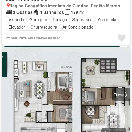
Região Geográfica Imediata de Curitiba, Região Metropolitana de Curitiba
3 Quartos
4 Banheiros
179 m²
Varanda
Garagem
Terraço
Segurança
Academia
Elevador
Churrasqueira
Ar Condicionado
Área de serviço
Sala de jogos
22 mai. 2026 em Chaves na mão
7
fotos