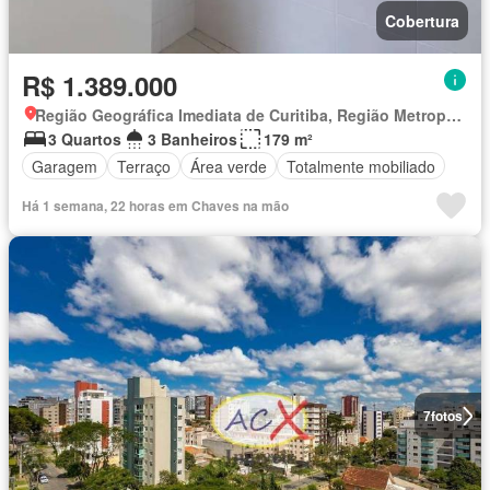
Cobertura
R$ 1.389.000
Região Geográfica Imediata de Curitiba, Região Metropolitana de Curitiba
3 Quartos
3 Banheiros
179 m²
Garagem
Terraço
Área verde
Totalmente mobiliado
Há 1 semana, 22 horas em Chaves na mão
7
fotos