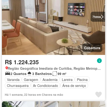
7
fotos
Cobertura
R$ 1.224.235
Região Geográfica Imediata de Curitiba, Região Metropolitana de Curitiba
2 Quartos
3 Banheiros
99 m²
Varanda
Garagem
Academia
Lareira
Piscina
Churrasqueira
Ar Condicionado
Área de serviço
Cozinha integral
Área Externa
Há 1 semana, 22 horas em Chaves na mão