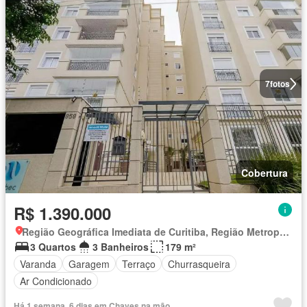
7
fotos
Cobertura
R$ 1.390.000
Região Geográfica Imediata de Curitiba, Região Metropolitana de Curitiba
3 Quartos
3 Banheiros
179 m²
Varanda
Garagem
Terraço
Churrasqueira
Ar Condicionado
Há 1 semana, 6 dias em Chaves na mão