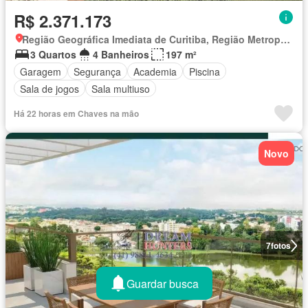
R$ 2.371.173
Região Geográfica Imediata de Curitiba, Região Metropolitana de Curitiba
3 Quartos
4 Banheiros
197 m²
Garagem
Segurança
Academia
Piscina
Sala de jogos
Sala multiuso
Há 22 horas em Chaves na mão
Novo
7
fotos
Guardar busca