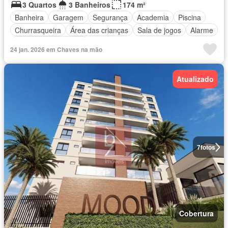
3 Quartos
3 Banheiros
174 m²
Banheira
Garagem
Segurança
Academia
Piscina
Churrasqueira
Área das crianças
Sala de jogos
Alarme
Totalmente mobiliado
24 jan. 2026 em Chaves na mão
Atualizado
7
fotos
Cobertura