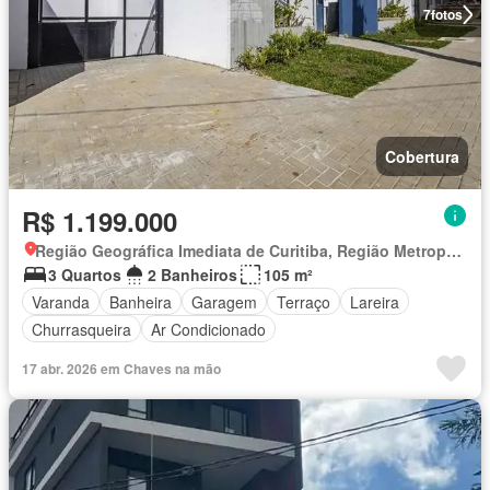
7
fotos
Cobertura
R$ 1.199.000
Região Geográfica Imediata de Curitiba, Região Metropolitana de Curitiba
3 Quartos
2 Banheiros
105 m²
Varanda
Banheira
Garagem
Terraço
Lareira
Churrasqueira
Ar Condicionado
17 abr. 2026 em Chaves na mão