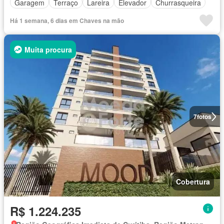
Garagem
Terraço
Lareira
Elevador
Churrasqueira
Há 1 semana, 6 dias em Chaves na mão
Muita procura
7
fotos
Cobertura
R$ 1.224.235