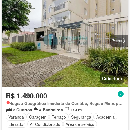
7
fotos
Cobertura
R$ 1.490.000
Região Geográfica Imediata de Curitiba, Região Metropolitana de Curitiba
2 Quartos
4 Banheiros
179 m²
Varanda
Garagem
Terraço
Segurança
Academia
Elevador
Ar Condicionado
Área de serviço