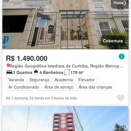
7
fotos
Cobertura
R$ 1.490.000
Região Geográfica Imediata de Curitiba, Região Metropolitana de Curitiba
3 Quartos
4 Banheiros
179 m²
Varanda
Segurança
Academia
Elevador
Ar Condicionado
Área de serviço
Área das crianças
Sala de jogos
Totalmente mobiliado
Há 1 semana, 22 horas em Chaves na mão