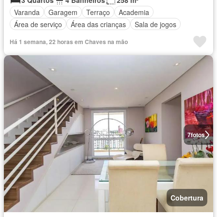
3 Quartos
4 Banheiros
258 m²
Varanda
Garagem
Terraço
Academia
Área de serviço
Área das crianças
Sala de jogos
Há 1 semana, 22 horas em Chaves na mão
7
fotos
Cobertura