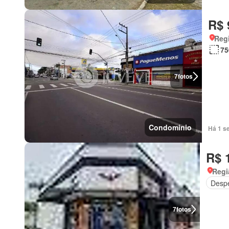
R$ 
Regi
75
7
fotos
Condominio
Há 1 s
R$ 
Regi
Desp
7
fotos