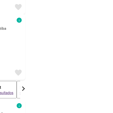
tiba
t
Sobrado
sultados
68 resultados