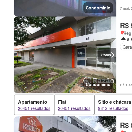
Condominio
7 mai.
R$ 
Regi
8 
Gar
7
fotos
Condominio
Há 1 s
Apartamento
Flat
Sítio e chácara
20451 resultados
20451 resultados
9312 resultados
R$ 