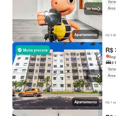
Vara
Área
Ver foto
Apartamento
Há 3 d
R$ 
Muita procura
Regi
2 
Vara
Área
7
fotos
Apartamento
Há 1 s