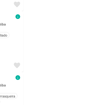
tiba
liado
tiba
rrasqueira