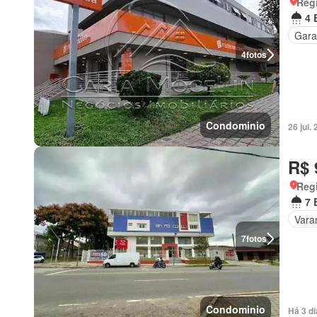
Regi
4 
Gar
4
fotos
Condominio
26 jul
R$ 
Regi
7 
Vara
7
fotos
Condominio
Há 3 d