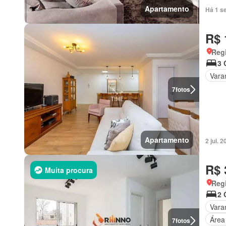
Apartamento
Há 1 s
R$ 
Regi
3 
Vara
7
fotos
Apartamento
2 jul.
R$ 
Muita procura
Regi
2 
Vara
Área
7
fotos