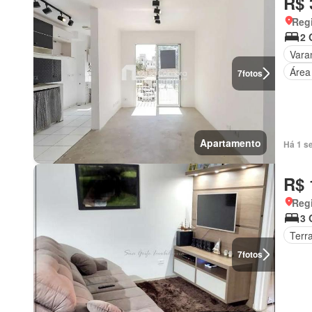
R$ 
Regi
2 
Vara
Área
7
fotos
Apartamento
Há 1 s
R$ 
Regi
3 
Terr
7
fotos