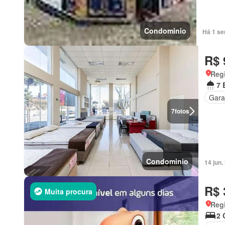
Condominio
Há 1 se
R$ 
Regi
7 
Gar
7
fotos
Condominio
14 jun
R$ 
Muita procura
Regi
2 