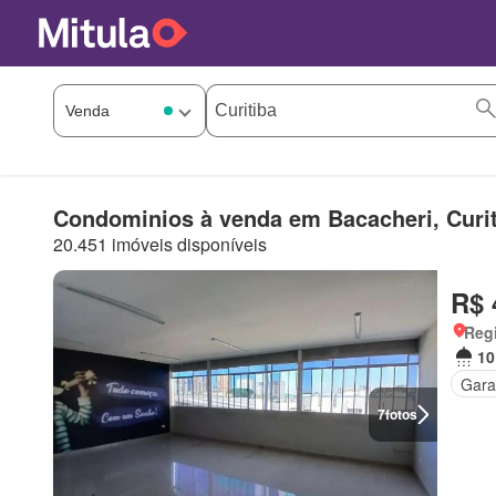
Condominios à venda em Bacacheri, Curi
20.451 imóveis disponíveis
R$ 
Regi
10
Gar
7
fotos