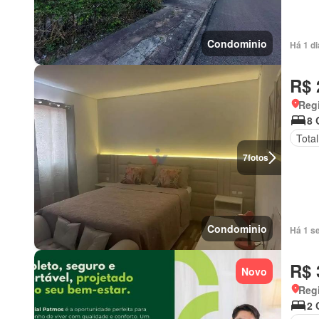
Condominio
Há 1 d
R$ 
Regi
8 
Tota
7
fotos
Condominio
Há 1 s
R$ 
Novo
Regi
2 