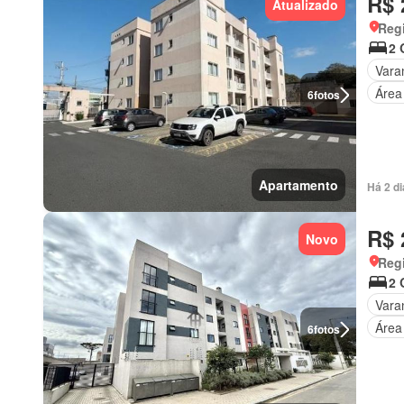
R$ 
Atualizado
Regi
2 
Vara
Área
6
fotos
Apartamento
Há 2 d
R$ 
Novo
Regi
2 
Vara
Área
6
fotos