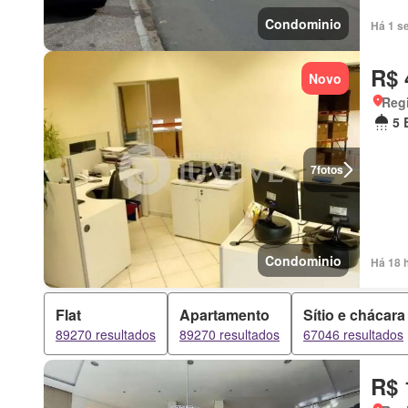
Condominio
Há 1 s
R$ 
Novo
Regi
5 
7
fotos
Condominio
Há 18 
Flat
Apartamento
Sítio e chácara
89270 resultados
89270 resultados
67046 resultados
R$ 