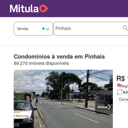
Condominios à venda em Pinhais
89.270 imóveis disponíveis
R$ 
Regi
63
Gar
4
fotos