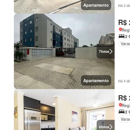
Apartamento
Há 2 d
R$ 
Regi
2 
Vara
7
fotos
Apartamento
Há 4 d
R$ 
Regi
2 
Vara
6
fotos