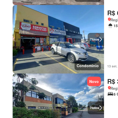
R$ 
Regi
15
7
fotos
Condominio
13 set
R$ 
Novo
Regi
6 
7
fotos