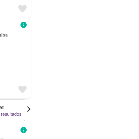
tiba
et
Sobrado
 resultados
1175 resultados