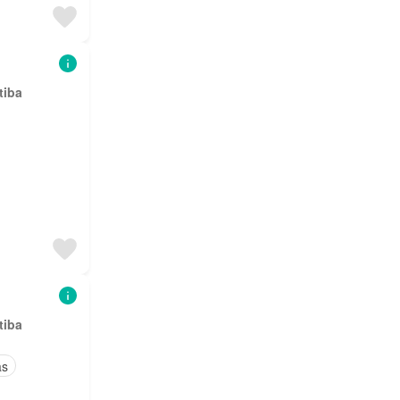
tiba
tiba
as