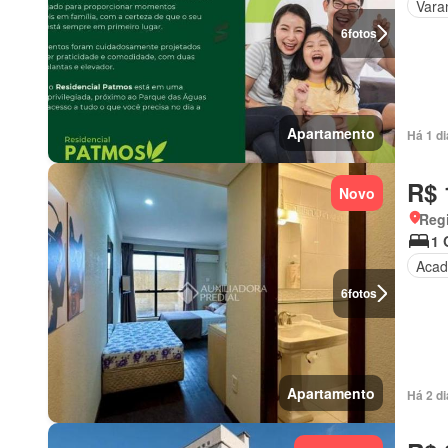
Vara
6
fotos
Apartamento
Há 1 d
R$ 
Novo
Regi
1 
Acad
6
fotos
Apartamento
Há 2 d