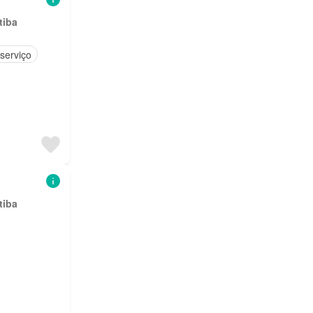
tiba
serviço
tiba