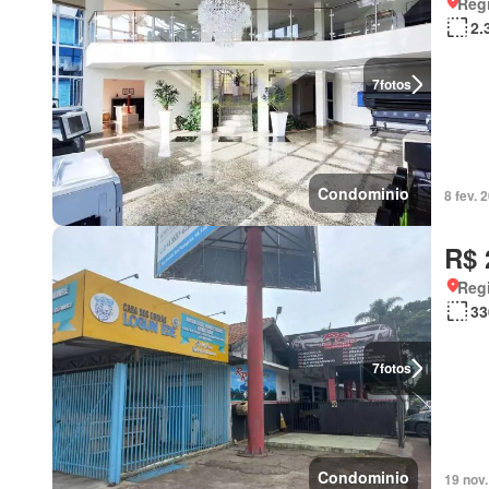
Regi
2.
7
fotos
Condominio
8 fev.
R$ 
Regi
33
7
fotos
Condominio
19 nov