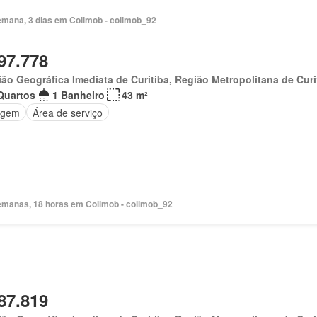
emana, 3 dias em Colimob - colimob_92
97.778
ão Geográfica Imediata de Curitiba, Região Metropolitana de Curi
Quartos
1 Banheiro
43 m²
agem
Área de serviço
emanas, 18 horas em Colimob - colimob_92
87.819