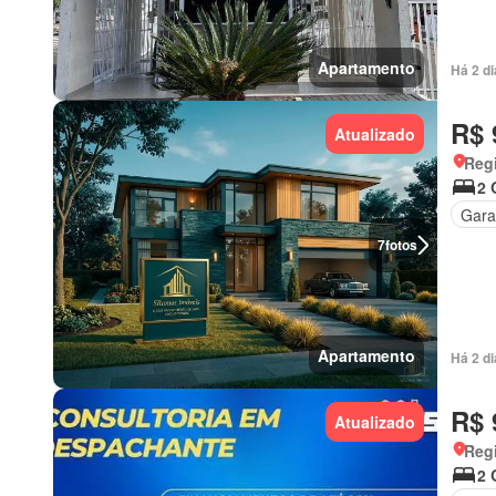
Apartamento
Há 2 d
R$ 
Atualizado
Regi
2 
Gar
7
fotos
Apartamento
Há 2 d
R$ 
Atualizado
Regi
2 