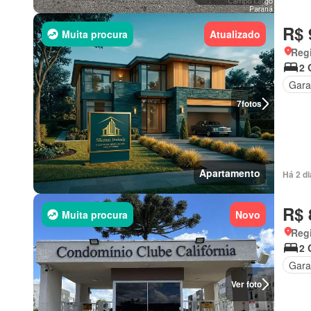
R$ 
Muita procura
Atualizado
Regi
2 
Gar
7
fotos
Apartamento
Há 2 d
R$ 
Muita procura
Novo
Regi
2 
Gar
Ver foto