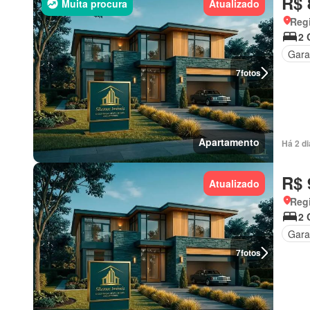
R$ 
Muita procura
Atualizado
Regi
2 
Gar
7
fotos
Apartamento
Há 2 d
R$ 
Atualizado
Regi
2 
Gar
7
fotos