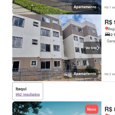
Apartamento
Há 1 s
R$ 
Regi
2 
Gar
Ver foto
Apartamento
Há 2 s
Itaqui
962 resultados
R$ 
Novo