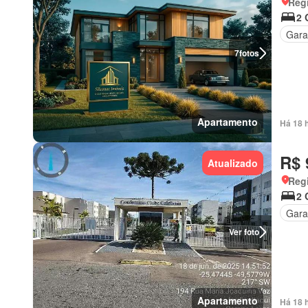
Regi
2 
Gar
7
fotos
Apartamento
Há 18 
R$ 
Atualizado
Regi
2 
Gar
Ver foto
Apartamento
Há 18 