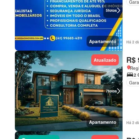
Gar
5
fotos
Apartamento
Há 2 d
R$ 
Atualizado
Regi
2 
Gar
7
fotos
Apartamento
Há 2 d