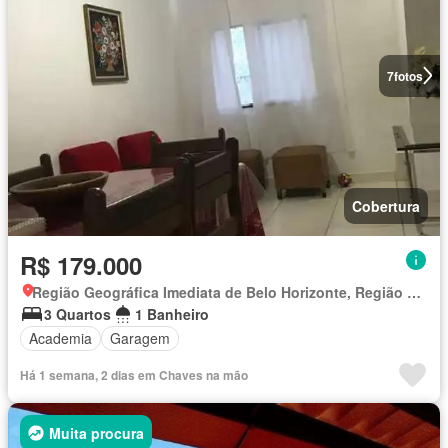
7
fotos
Cobertura
R$ 179.000
Região Geográfica Imediata de Belo Horizonte, Região Metropolitana de Belo Horizonte
3 Quartos
1 Banheiro
Academia
Garagem
Há 1 semana, 2 dias em Chaves na mão
Muita procura