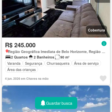
Cobertura
R$ 245.000
Região Geográfica Imediata de Belo Horizonte, Região Metropolitana de Belo Horizonte
2 Quartos
2 Banheiros
90 m²
Varanda
Segurança
Churrasqueira
Área de serviço
Área das crianças
4 jun. 2026 em Chaves na mão
Guardar busca