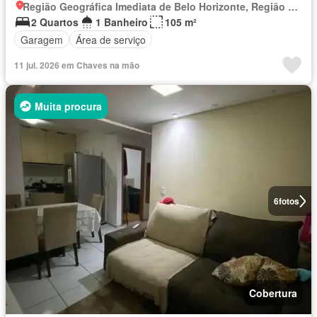
Região Geográfica Imediata de Belo Horizonte, Região Metropolitana de Belo Horizonte
2 Quartos
1 Banheiro
105 m²
Garagem
Área de serviço
11 jul. 2026 em Chaves na mão
Muita procura
6
fotos
Cobertura