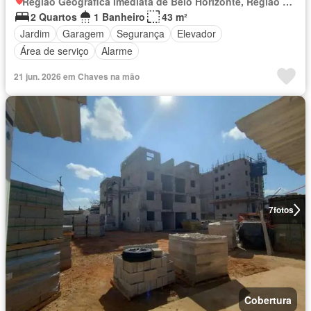
Região Geográfica Imediata de Belo Horizonte, Região Metropolitana de Belo Horizonte
2 Quartos
1 Banheiro
43 m²
Jardim
Garagem
Segurança
Elevador
Área de serviço
Alarme
21 jun. 2026 em Chaves na mão
7
fotos
Cobertura