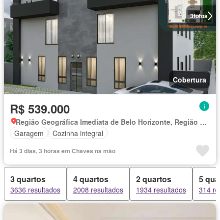
3
fotos
Cobertura
R$ 539.000
Região Geográfica Imediata de Belo Horizonte, Região Metropolitana de Belo Horizonte
Garagem
Cozinha integral
Há 3 dias, 3 horas em Chaves na mão
3 quartos
4 quartos
2 quartos
5 qua
3636 resultados
2008 resultados
1934 resultados
314 re