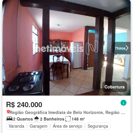
7
fotos
Cobertura
R$ 240.000
Região Geográfica Imediata de Belo Horizonte, Região Metropolitana de Belo Horizonte
2 Quartos
2 Banheiros
148 m²
Varanda
Garagem
Área de serviço
Segurança