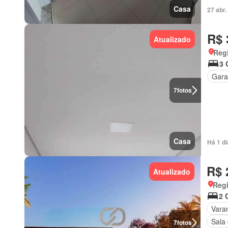
Casa
27 abr
R$ 
Atualizado
Regi
3 
Gar
7
fotos
Casa
Há 1 d
R$ 
Atualizado
Regi
2 
Vara
Sala
7
fotos