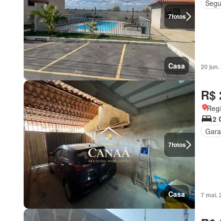
Segu
7
fotos
Casa
20 jun
R$ 
Regi
2 
Gar
7
fotos
Casa
7 mai.