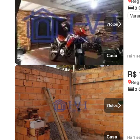
Regi
3 
Vara
7
fotos
Casa
Há 1 s
R$ 
Regi
2 
7
fotos
Casa
Há 1 s