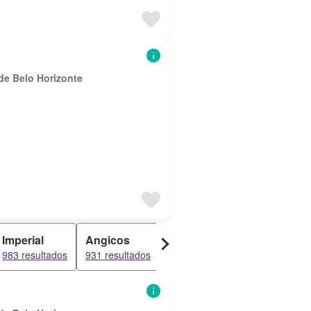
de Belo Horizonte
Imperial
Angicos
Liberdade
Gávea I
983 resultados
931 resultados
906 resultados
834 resultad