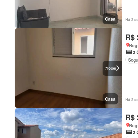
Casa
Há 2 s
R$ 
Regi
2 
Segu
7
fotos
Casa
Há 2 s
R$ 
Regi
2 