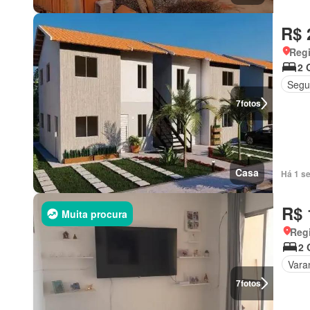
R$ 
Regi
2 
Segu
7
fotos
Casa
Há 1 s
R$ 
Muita procura
Regi
2 
Vara
7
fotos