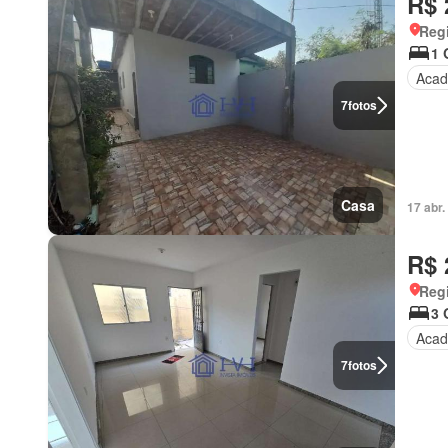
R$ 
Regi
1 
Acad
7
fotos
Casa
17 abr
R$ 
Regi
3 
Acad
7
fotos