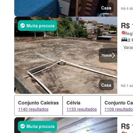
Casa
Há 4 d
R$ 
Muita procura
Regi
2 
Vara
7
fotos
Casa
Há 1 s
Conjunto Caieiras
Célvia
Conjunto Ca
1140 resultados
1133 resultados
1109 resultado
R$ 
Muita procura