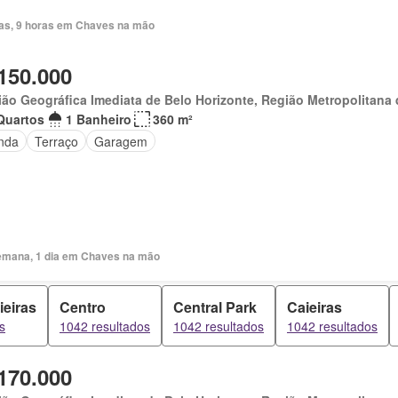
ias, 9 horas em Chaves na mão
150.000
ão Geográfica Imediata de Belo Horizonte, Região Metropolitana 
Quartos
1 Banheiro
360 m²
nda
Terraço
Garagem
emana, 1 dia em Chaves na mão
ieiras
Centro
Central Park
Caieiras
s
1042 resultados
1042 resultados
1042 resultados
170.000