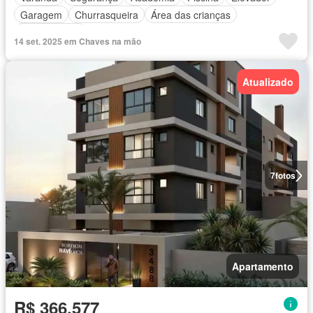
Garagem
Churrasqueira
Área das crianças
Sala de jogos
14 set. 2025 em Chaves na mão
Atualizado
7
fotos
Apartamento
R$ 366.577