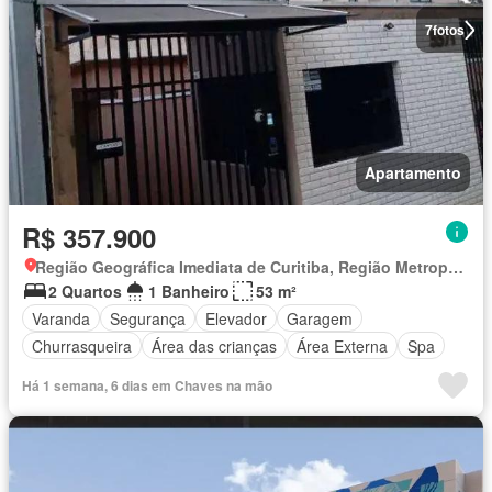
7
fotos
Apartamento
R$ 357.900
Região Geográfica Imediata de Curitiba, Região Metropolitana de Curitiba
2 Quartos
1 Banheiro
53 m²
Varanda
Segurança
Elevador
Garagem
Churrasqueira
Área das crianças
Área Externa
Spa
Há 1 semana, 6 dias em Chaves na mão