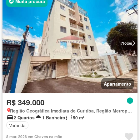
Muita procura
7
fotos
Apartamento
R$ 349.000
Região Geográfica Imediata de Curitiba, Região Metropolitana de Curitiba
2 Quartos
1 Banheiro
50 m²
Varanda
8 mar. 2026 em Chaves na mão