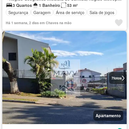
3 Quartos
1 Banheiro
53 m²
Segurança
Garagem
Área de serviço
Sala de jogos
Há 1 semana, 2 dias em Chaves na mão
7
fotos
Apartamento