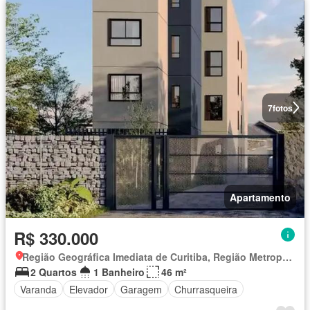
7
fotos
Apartamento
R$ 330.000
Região Geográfica Imediata de Curitiba, Região Metropolitana de Curitiba
2 Quartos
1 Banheiro
46 m²
Varanda
Elevador
Garagem
Churrasqueira