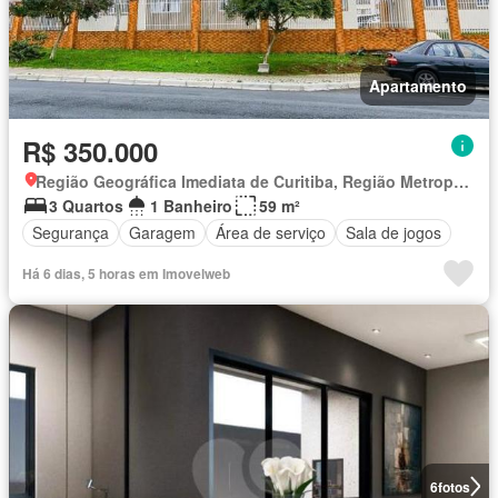
Apartamento
R$ 350.000
Região Geográfica Imediata de Curitiba, Região Metropolitana de Curitiba
3 Quartos
1 Banheiro
59 m²
Segurança
Garagem
Área de serviço
Sala de jogos
Há 6 dias, 5 horas em Imovelweb
6
fotos