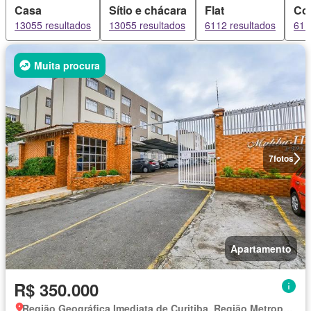
Casa
Sítio e chácara
Flat
Co
13055 resultados
13055 resultados
6112 resultados
611
Muita procura
7
fotos
Apartamento
R$ 350.000
Região Geográfica Imediata de Curitiba, Região Metropolitana de Curitiba