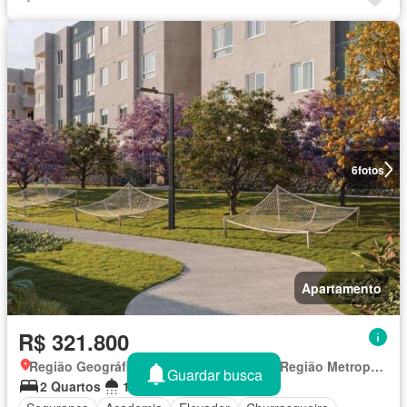
6
fotos
Apartamento
R$ 321.800
Região Geográfica Imediata de Curitiba, Região Metropolitana de Curitiba
Guardar busca
2 Quartos
1 Banheiro
44 m²