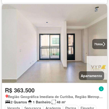
7
fotos
Apartamento
R$ 363.500
Região Geográfica Imediata de Curitiba, Região Metropolitana de Curitiba
2 Quartos
1 Banheiro
48 m²
Varanda
Segurança
Academia
Piscina
Elevador