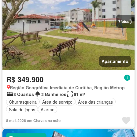
7
fotos
Apartamento
R$ 349.900
Região Geográfica Imediata de Curitiba, Região Metropolitana de Curitiba
3 Quartos
2 Banheiros
61 m²
Churrasqueira
Área de serviço
Área das crianças
Sala de jogos
Alarme
8 mai. 2026 em Chaves na mão