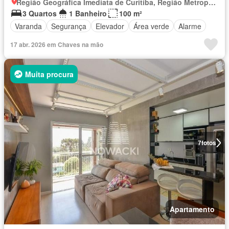
Região Geográfica Imediata de Curitiba, Região Metropolitana de Curitiba
3 Quartos
1 Banheiro
100 m²
Varanda
Segurança
Elevador
Área verde
Alarme
17 abr. 2026 em Chaves na mão
Muita procura
7
fotos
Apartamento