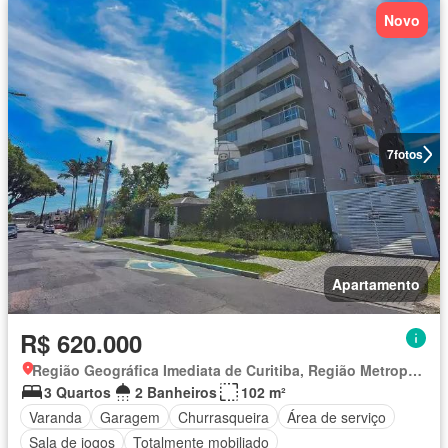
Novo
7
fotos
Apartamento
R$ 620.000
Região Geográfica Imediata de Curitiba, Região Metropolitana de Curitiba
3 Quartos
2 Banheiros
102 m²
Varanda
Garagem
Churrasqueira
Área de serviço
Sala de jogos
Totalmente mobiliado