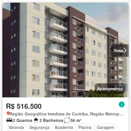
7
fotos
Apartamento
R$ 516.500
Região Geográfica Imediata de Curitiba, Região Metropolitana de Curitiba
2 Quartos
2 Banheiros
56 m²
Varanda
Segurança
Academia
Piscina
Garagem