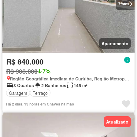
7
fotos
Apartamento
R$ 840.000
R$ 908.000
7%
Região Geográfica Imediata de Curitiba, Região Metropolitana de Curitiba
3 Quartos
2 Banheiros
145 m²
Garagem
Terraço
Há 2 dias, 13 horas em Chaves na mão
Atualizado