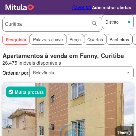
Favoritos
Administrar alertas
Distrito
Pesquisar
Palavras-chave
Preço
Quartos
Banheiros
Apartamentos à venda em Fanny, Curitiba
26.475 imóveis disponíveis
Ordenar por:
Relevância
Muita procura
7
fotos