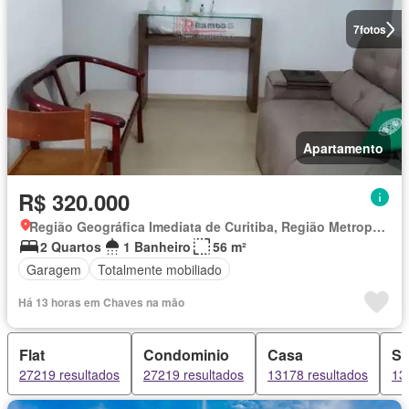
7
fotos
Apartamento
R$ 320.000
Região Geográfica Imediata de Curitiba, Região Metropolitana de Curitiba
2 Quartos
1 Banheiro
56 m²
Garagem
Totalmente mobiliado
Há 13 horas em Chaves na mão
Flat
Condominio
Casa
Sí
27219 resultados
27219 resultados
13178 resultados
13