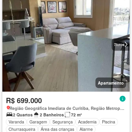
7
fotos
Apartamento
R$ 699.000
Região Geográfica Imediata de Curitiba, Região Metropolitana de Curitiba
2 Quartos
2 Banheiros
72 m²
Varanda
Garagem
Segurança
Academia
Piscina
Churrasqueira
Área das crianças
Alarme