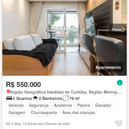
7
fotos
Apartamento
R$ 550.000
Região Geográfica Imediata de Curitiba, Região Metropolitana de Curitiba
2 Quartos
2 Banheiros
79 m²
Varanda
Segurança
Academia
Piscina
Elevador
Garagem
Churrasqueira
Área das crianças
Sala de jogos
Alarme
Há 2 dias, 13 horas em Chaves na mão