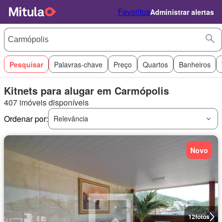
Favoritos
Administrar alertas
Pesquisar
Palavras-chave
Preço
Quartos
Banheiros
Kitnets para alugar em Carmópolis
407 imóveis disponíveis
Ordenar por:
Relevância
Novo
12
fotos