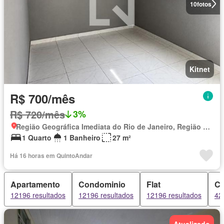
10
fotos
Kitnet
R$ 700/mês
R$ 720/mês
3%
Região Geográfica Imediata do Rio de Janeiro, Região Metropolitana do Rio de Janeiro
1 Quarto
1 Banheiro
27 m²
Há 16 horas em QuintoAndar
Apartamento
Condominio
Flat
C
12196 resultados
12196 resultados
12196 resultados
42
Atualizado