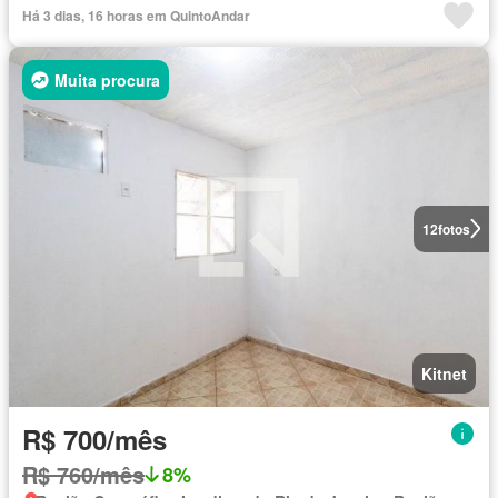
Há 3 dias, 16 horas em QuintoAndar
Muita procura
12
fotos
Kitnet
R$ 700/mês
R$ 760/mês
8%