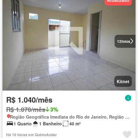
12
fotos
Kitnet
R$ 1.040/mês
R$ 1.070/mês
3%
Região Geográfica Imediata do Rio de Janeiro, Região Metropolitana do Rio de Janeiro
1 Quarto
1 Banheiro
40 m²
Há 16 horas em QuintoAndar