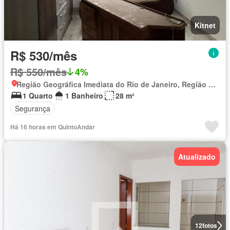
Kitnet
R$ 530/mês
R$ 550/mês
4%
Região Geográfica Imediata do Rio de Janeiro, Região Metropolitana do Rio de Janeiro
1 Quarto
1 Banheiro
28 m²
Segurança
Há 16 horas em QuintoAndar
Atualizado
12
fotos