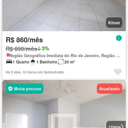
Kitnet
R$ 860/mês
R$ 890/mês
3%
Região Geográfica Imediata do Rio de Janeiro, Região Metropolitana do Rio de Janeiro
1 Quarto
1 Banheiro
20 m²
Há 2 dias, 16 horas em QuintoAndar
Muita procura
Atualizado
12
fotos