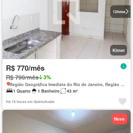
12
fotos
Kitnet
R$ 770/mês
R$ 790/mês
3%
Região Geográfica Imediata do Rio de Janeiro, Região Metropolitana do Rio de Janeiro
1 Quarto
1 Banheiro
43 m²
Há 16 horas em QuintoAndar
Novo