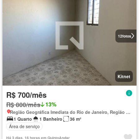
12
fotos
Kitnet
R$ 700/mês
R$ 800/mês
13%
Região Geográfica Imediata do Rio de Janeiro, Região Metropolitana do Rio de Janeiro
1 Quarto
1 Banheiro
36 m²
Área de serviço
Há 3 dias, 16 horas em QuintoAndar