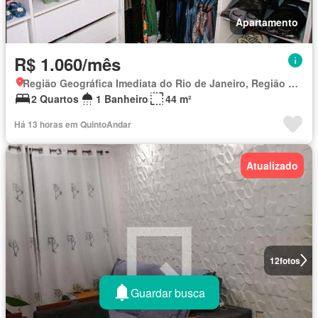
Apartamento
R$ 1.060/mês
Região Geográfica Imediata do Rio de Janeiro, Região Metropolitana do Rio de Janeiro
2 Quartos
1 Banheiro
44 m²
Há 13 horas em QuintoAndar
Atualizado
12
fotos
Guardar busca