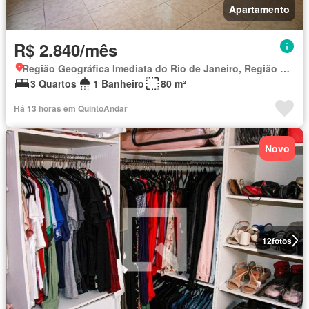
Apartamento
R$ 2.840/mês
Região Geográfica Imediata do Rio de Janeiro, Região Metropolitana do Rio de Janeiro
3 Quartos
1 Banheiro
80 m²
Há 13 horas em QuintoAndar
Novo
12
fotos