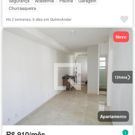
Segurança
Academia
Piscina
Garagem
Churrasqueira
Há 2 semanas, 6 dias em QuintoAndar
Novo
12
fotos
Apartamento
R$ 910/mês