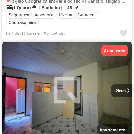
Região Geográfica Imediata do Rio de Janeiro, Região Metropolitana do Rio de Janeiro
1 Quarto
1 Banheiro
45 m²
Segurança
Academia
Piscina
Garagem
Churrasqueira
Há 1 dia, 13 horas em QuintoAndar
Atualizado
12
fotos
Apartamento