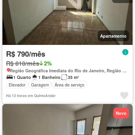
Apartamento
R$ 790/mês
R$ 810/mês
2%
Região Geográfica Imediata do Rio de Janeiro, Região Metropolitana do Rio de Janeiro
1 Quarto
1 Banheiro
35 m²
Elevador
Garagem
Área de serviço
Há 13 horas em QuintoAndar
Novo