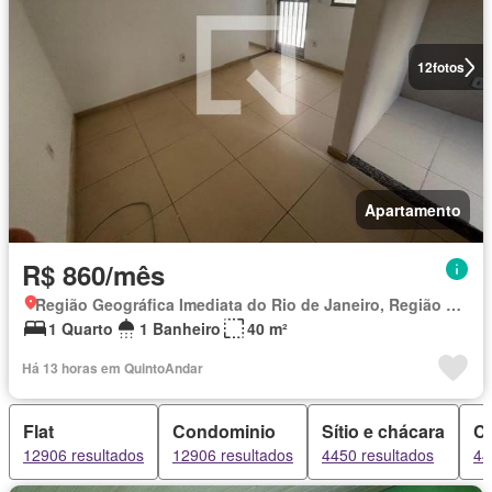
12
fotos
Apartamento
R$ 860/mês
Região Geográfica Imediata do Rio de Janeiro, Região Metropolitana do Rio de Janeiro
1 Quarto
1 Banheiro
40 m²
Há 13 horas em QuintoAndar
Flat
Condominio
Sítio e chácara
C
12906 resultados
12906 resultados
4450 resultados
44