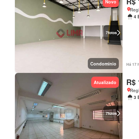
R$ 
Novo
Regi
4 
7
fotos
Condominio
Há 17 
R$ 
Atualizado
Regi
3 
7
fotos