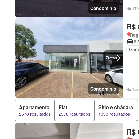
Condominio
Há 17 
R$ 
Regi
2 
Gar
7
fotos
Condominio
Há 1 s
Apartamento
Flat
Sítio e chácara
2578 resultados
2578 resultados
1098 resultados
R$ 