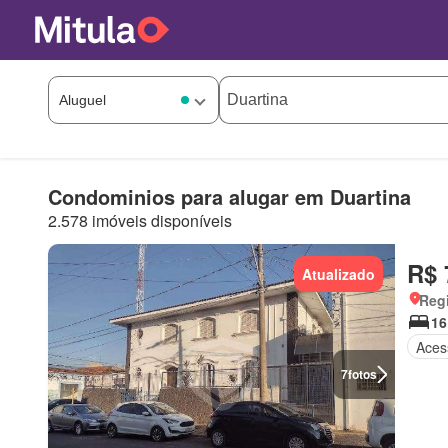
Condominios para alugar em Duartina
2.578 imóveis disponíveis
R$ 
Atualizado
Regi
16
Aces
7
fotos