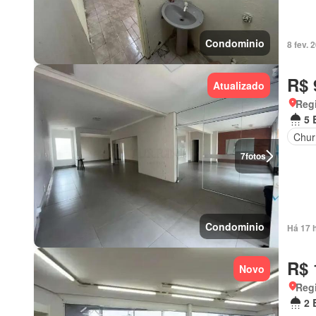
Condominio
8 fev.
R$ 
Atualizado
Regi
5 
Chur
7
fotos
Condominio
Há 17 
R$ 
Novo
Reg
2 