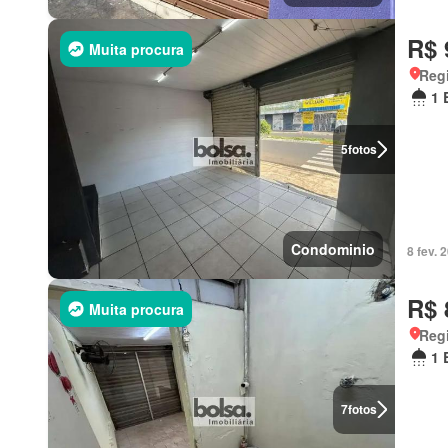
R$ 
Muita procura
Regi
1 
5
fotos
Condominio
8 fev.
R$ 
Muita procura
Regi
1 
7
fotos