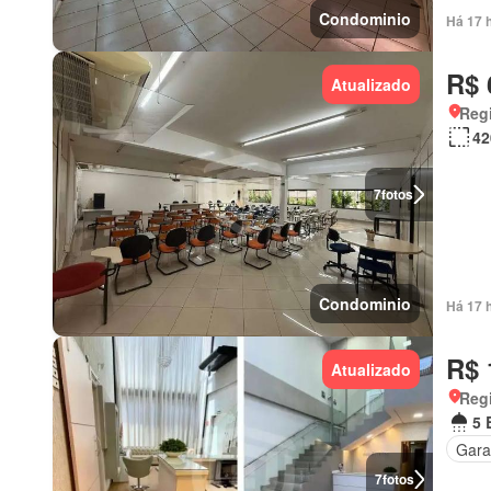
Condominio
Há 17 
R$ 
Atualizado
Regi
42
7
fotos
Condominio
Há 17 
R$ 
Atualizado
Reg
5 
Gar
7
fotos