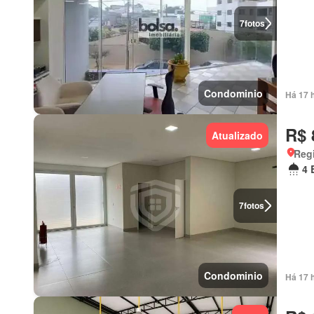
7
fotos
Condominio
Há 17 
R$ 
Atualizado
Regi
4 
7
fotos
Condominio
Há 17 