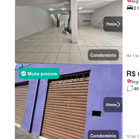
Regi
2 
7
fotos
Condominio
Há 1 s
R$ 
Muita procura
Regi
40
5
fotos
Condominio
10 jul