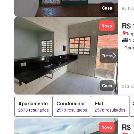
Casa
Há 1 di
R$ 
Novo
Regi
1 
Gar
7
fotos
Casa
Há 2 d
Apartamento
Condominio
Flat
2578 resultados
2578 resultados
2578 resultados
R$ 
Novo