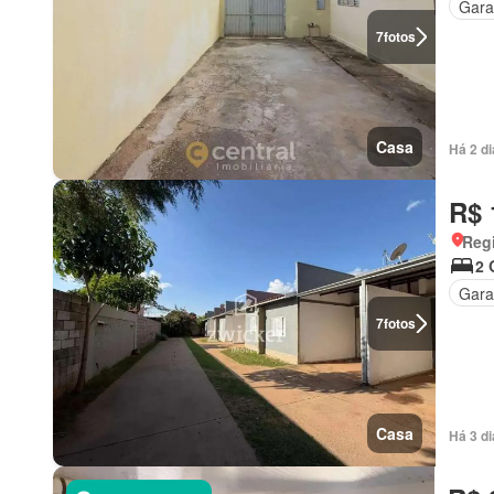
Gar
7
fotos
Casa
Há 2 d
R$ 
Regi
2 
Gar
7
fotos
Casa
Há 3 d