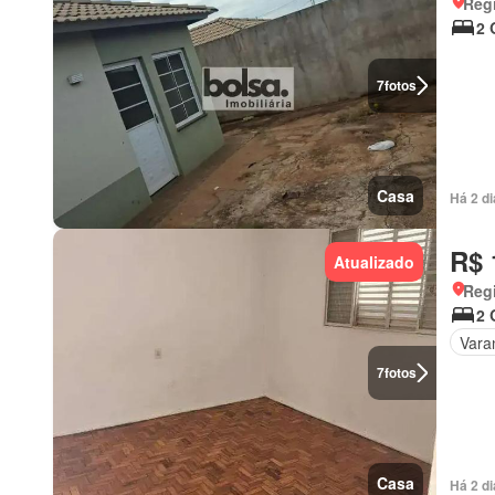
Regi
2 
7
fotos
Casa
Há 2 d
R$ 
Atualizado
Regi
2 
Vara
7
fotos
Casa
Há 2 d