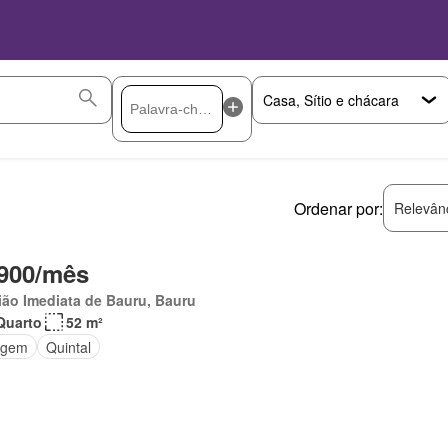
Ordenar por:
Relevân
900/mês
ão Imediata de Bauru, Bauru
Quarto
52 m²
agem
Quintal