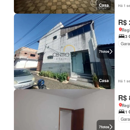
Casa
Há 1 s
R$ 
Regi
3 
Gar
7
fotos
Casa
Há 1 s
R$ 
Regi
1 
Gar
7
fotos