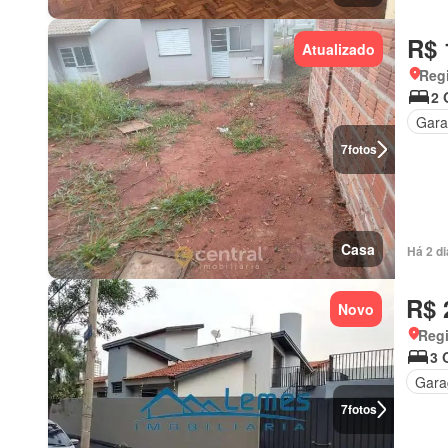
R$ 
Atualizado
Regi
2 
Gar
7
fotos
Casa
Há 2 d
R$ 
Novo
Regi
3 
Gar
7
fotos