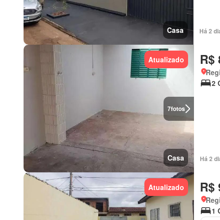
Casa
Há 2 d
R$ 
Atualizado
Regi
2 
7
fotos
Casa
Há 2 d
R$ 
Atualizado
Regi
1 