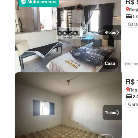
R$ 
Muita procura
Regi
1 
Gar
4
fotos
Casa
Há 1 s
R$ 
Regi
2 
Gar
7
fotos