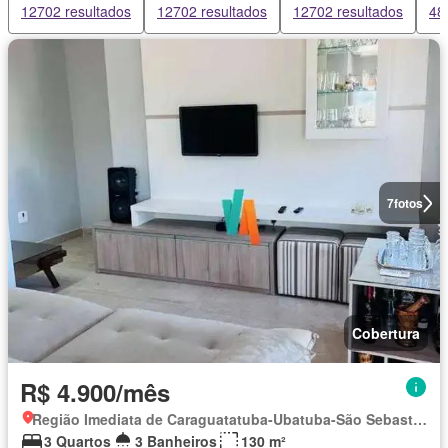
12702 resultados
12702 resultados
12702 resultados
48
7
fotos
Cobertura
R$ 4.900/mês
Região Imediata de Caraguatatuba-Ubatuba-São Sebastião, Região Metropolitana do Vale do Paraíba e Litoral Norte
3 Quartos
3 Banheiros
130 m²