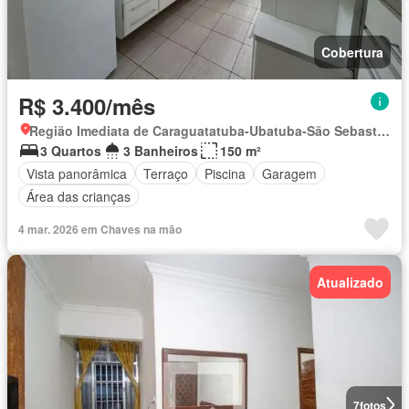
Cobertura
R$ 3.400/mês
Região Imediata de Caraguatatuba-Ubatuba-São Sebastião, Região Metropolitana do Vale do Paraíba e Litoral Norte
3 Quartos
3 Banheiros
150 m²
Vista panorâmica
Terraço
Piscina
Garagem
Área das crianças
4 mar. 2026 em Chaves na mão
Atualizado
7
fotos