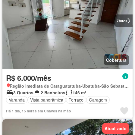
7
fotos
Cobertura
R$ 6.000/mês
Região Imediata de Caraguatatuba-Ubatuba-São Sebastião, Região Metropolitana do Vale do Paraíba e Litoral Norte
3 Quartos
2 Banheiros
146 m²
Varanda
Vista panorâmica
Terraço
Garagem
Há 1 dia, 15 horas em Chaves na mão
Atualizado