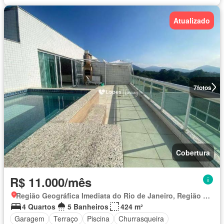
Atualizado
7
fotos
Cobertura
R$ 11.000/mês
Região Geográfica Imediata do Rio de Janeiro, Região Metropolitana do Rio de Janeiro
4 Quartos
5 Banheiros
424 m²
Garagem
Terraço
Piscina
Churrasqueira