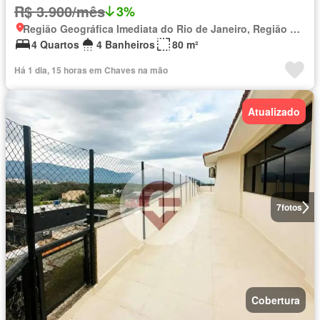
R$ 3.900/mês
3%
Região Geográfica Imediata do Rio de Janeiro, Região Metropolitana do Rio de Janeiro
4 Quartos
4 Banheiros
80 m²
Há 1 dia, 15 horas em Chaves na mão
Atualizado
7
fotos
Cobertura