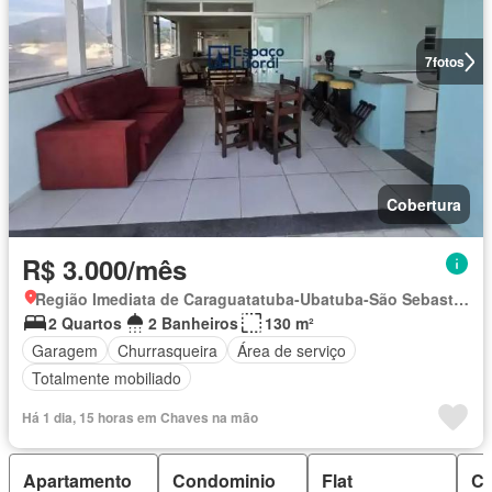
7
fotos
Cobertura
R$ 3.000/mês
Região Imediata de Caraguatatuba-Ubatuba-São Sebastião, Região Metropolitana do Vale do Paraíba e Litoral Norte
2 Quartos
2 Banheiros
130 m²
Garagem
Churrasqueira
Área de serviço
Totalmente mobiliado
Há 1 dia, 15 horas em Chaves na mão
Apartamento
Condominio
Flat
C