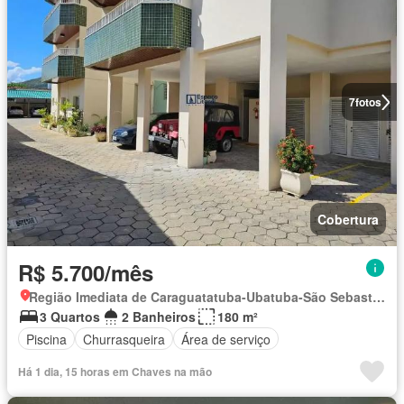
7
fotos
Cobertura
R$ 5.700/mês
Região Imediata de Caraguatatuba-Ubatuba-São Sebastião, Região Metropolitana do Vale do Paraíba e Litoral Norte
3 Quartos
2 Banheiros
180 m²
Piscina
Churrasqueira
Área de serviço
Há 1 dia, 15 horas em Chaves na mão