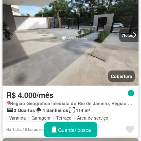
7
fotos
Cobertura
R$ 4.000/mês
Região Geográfica Imediata do Rio de Janeiro, Região Metropolitana do Rio de Janeiro
3 Quartos
4 Banheiros
114 m²
Varanda
Garagem
Terraço
Área de serviço
Guardar busca
Há 1 dia, 15 horas em Chaves na mão