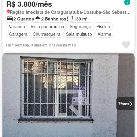
R$ 3.800/mês
Região Imediata de Caraguatatuba-Ubatuba-São Sebastião, Região Metropolitana do Vale do Paraíba e Litoral Norte
2 Quartos
2 Banheiros
130 m²
Varanda
Vista panorâmica
Segurança
Piscina
Garagem
Churrasqueira
Sala multiuso
Alarme
Há 1 semana, 3 dias em Chaves na mão
7
fotos