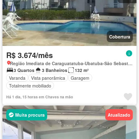
Cobertura
R$ 3.674/mês
Região Imediata de Caraguatatuba-Ubatuba-São Sebastião, Região Metropolitana do Vale do Paraíba e Litoral Norte
3 Quartos
3 Banheiros
132 m²
Varanda
Vista panorâmica
Garagem
Totalmente mobiliado
Há 1 dia, 15 horas em Chaves na mão
Muita procura
Atualizado