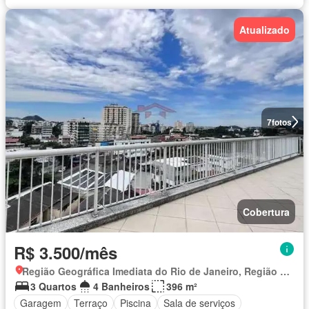
Atualizado
7
fotos
Cobertura
R$ 3.500/mês
Região Geográfica Imediata do Rio de Janeiro, Região Metropolitana do Rio de Janeiro
3 Quartos
4 Banheiros
396 m²
Garagem
Terraço
Piscina
Sala de serviços