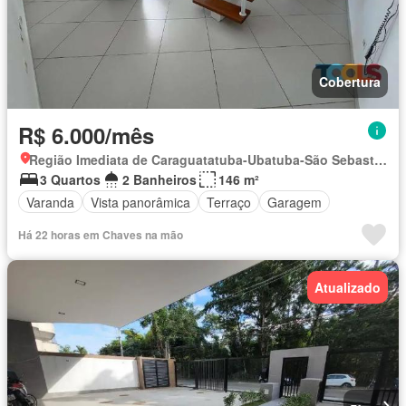
Cobertura
R$ 6.000/mês
Região Imediata de Caraguatatuba-Ubatuba-São Sebastião, Região Metropolitana do Vale do Paraíba e Litoral Norte
3 Quartos
2 Banheiros
146 m²
Varanda
Vista panorâmica
Terraço
Garagem
Há 22 horas em Chaves na mão
Atualizado