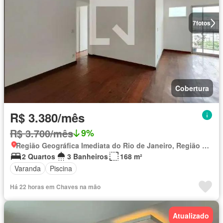
7
fotos
Cobertura
R$ 3.380/mês
R$ 3.700/mês
9%
Região Geográfica Imediata do Rio de Janeiro, Região Metropolitana do Rio de Janeiro
2 Quartos
3 Banheiros
168 m²
Varanda
Piscina
Há 22 horas em Chaves na mão
Atualizado