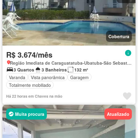
Cobertura
R$ 3.674/mês
Região Imediata de Caraguatatuba-Ubatuba-São Sebastião, Região Metropolitana do Vale do Paraíba e Litoral Norte
3 Quartos
3 Banheiros
132 m²
Varanda
Vista panorâmica
Garagem
Totalmente mobiliado
Há 22 horas em Chaves na mão
Muita procura
Atualizado