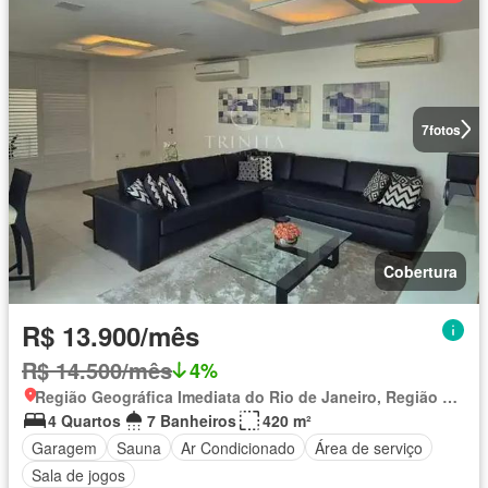
7
fotos
Cobertura
R$ 13.900/mês
R$ 14.500/mês
4%
Região Geográfica Imediata do Rio de Janeiro, Região Metropolitana do Rio de Janeiro
4 Quartos
7 Banheiros
420 m²
Garagem
Sauna
Ar Condicionado
Área de serviço
Sala de jogos