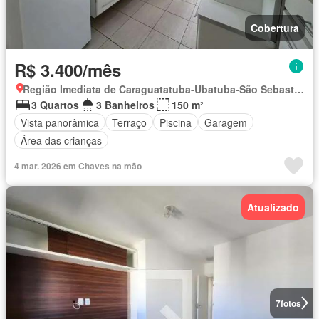
Cobertura
R$ 3.400/mês
Região Imediata de Caraguatatuba-Ubatuba-São Sebastião, Região Metropolitana do Vale do Paraíba e Litoral Norte
3 Quartos
3 Banheiros
150 m²
Vista panorâmica
Terraço
Piscina
Garagem
Área das crianças
4 mar. 2026 em Chaves na mão
Atualizado
7
fotos