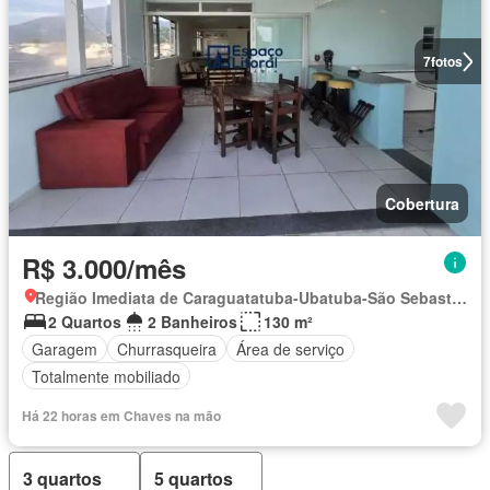
7
fotos
Cobertura
R$ 3.000/mês
Região Imediata de Caraguatatuba-Ubatuba-São Sebastião, Região Metropolitana do Vale do Paraíba e Litoral Norte
2 Quartos
2 Banheiros
130 m²
Garagem
Churrasqueira
Área de serviço
Totalmente mobiliado
Há 22 horas em Chaves na mão
3 quartos
5 quartos