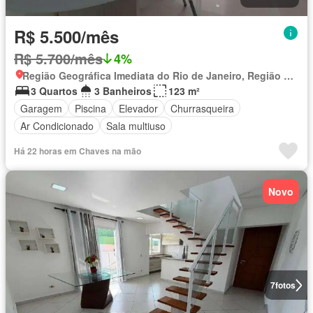
R$ 5.500/mês
R$ 5.700/mês
4%
Região Geográfica Imediata do Rio de Janeiro, Região Metropolitana do Rio de Janeiro
3 Quartos
3 Banheiros
123 m²
Garagem
Piscina
Elevador
Churrasqueira
Ar Condicionado
Sala multiuso
Há 22 horas em Chaves na mão
Novo
7
fotos