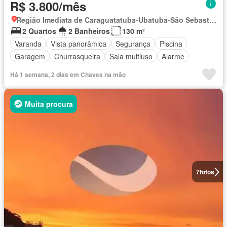
R$ 3.800/mês
Região Imediata de Caraguatatuba-Ubatuba-São Sebastião, Região Metropolitana do Vale do Paraíba e Litoral Norte
2 Quartos
2 Banheiros
130 m²
Varanda
Vista panorâmica
Segurança
Piscina
Garagem
Churrasqueira
Sala multiuso
Alarme
Há 1 semana, 2 dias em Chaves na mão
Muita procura
7
fotos