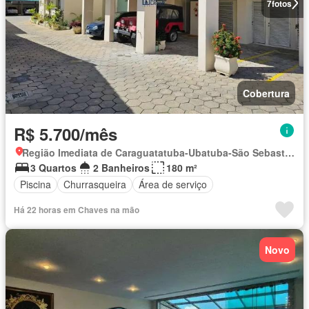
7
fotos
Cobertura
R$ 5.700/mês
Região Imediata de Caraguatatuba-Ubatuba-São Sebastião, Região Metropolitana do Vale do Paraíba e Litoral Norte
3 Quartos
2 Banheiros
180 m²
Piscina
Churrasqueira
Área de serviço
Há 22 horas em Chaves na mão
Novo