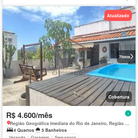
Atualizado
7
fotos
Cobertura
R$ 4.600/mês
Região Geográfica Imediata do Rio de Janeiro, Região Metropolitana do Rio de Janeiro
4 Quartos
5 Banheiros
Varanda
Garagem
Segurança