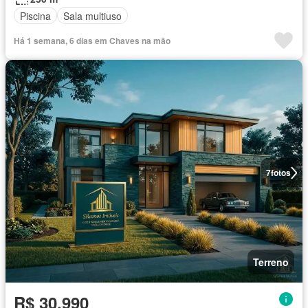
Piscina
Sala multiuso
Há 1 semana, 6 dias em Chaves na mão
7
fotos
Terreno
R$ 30.990