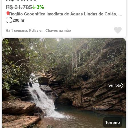
R$ 31.785
3%
Região Geográfica Imediata de Águas Lindas de Goiás, Região Integrada de Desenvolvimento do Distrito Federal e Entorno
200 m²
Há 1 semana, 6 dias em Chaves na mão
Ver foto
Terreno