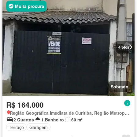
Muita procura
4
fotos
Sobrado
R$ 164.000
Região Geográfica Imediata de Curitiba, Região Metropolitana de Curitiba
2 Quartos
1 Banheiro
60 m²
Terraço
Garagem