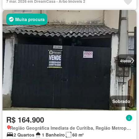
7 mar. 2026 em DreamCasa - Arbo Imóveis 2
Muita procura
4
fotos
Sobrado
R$ 164.900
Região Geográfica Imediata de Curitiba, Região Metropolitana de Curitiba
2 Quartos
1 Banheiro
60 m²