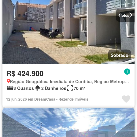
4
fotos
Sobrado
R$ 424.900
Região Geográfica Imediata de Curitiba, Região Metropolitana de Curitiba
3 Quartos
2 Banheiros
70 m²
12 jun. 2026 em DreamCasa - Rezende Imóveis