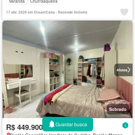
Varanda
Churrasqueira
17 abr. 2026 em DreamCasa - Rezende Imóveis
4
fotos
Sobrado
Guardar busca
R$ 449.900
Região Geográfica Imediata de Curitiba, Região Metropolitana de Curitiba