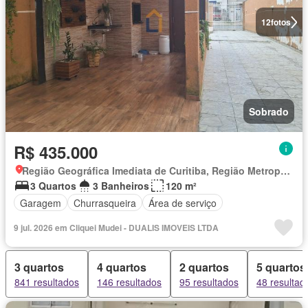
12
fotos
Sobrado
R$ 435.000
Região Geográfica Imediata de Curitiba, Região Metropolitana de Curitiba
3 Quartos
3 Banheiros
120 m²
Garagem
Churrasqueira
Área de serviço
9 jul. 2026 em Cliquei Mudei - DUALIS IMOVEIS LTDA
3 quartos
4 quartos
2 quartos
5 quartos
841 resultados
146 resultados
95 resultados
48 resultad