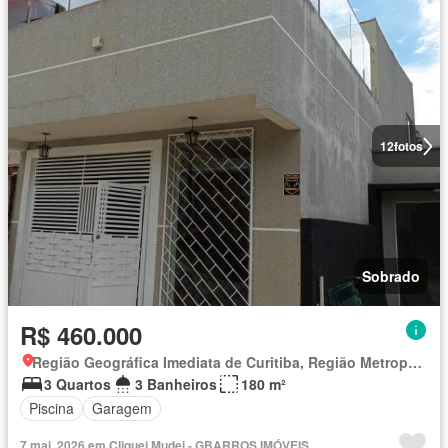
12
fotos
Sobrado
R$ 460.000
Região Geográfica Imediata de Curitiba, Região Metropolitana de Curitiba
3 Quartos
3 Banheiros
180 m²
Piscina
Garagem
7 mai. 2026 em Cliquei Mudei - GBARROS IMÓVEIS