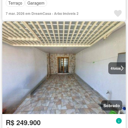
Terraço
Garagem
7 mar. 2026 em DreamCasa - Arbo Imóveis 2
4
fotos
Sobrado
R$ 249.900