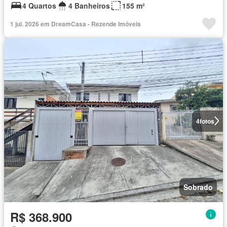
4 Quartos
4 Banheiros
155 m²
1 jul. 2026 em DreamCasa - Rezende Imóveis
4
fotos
Sobrado
R$ 368.900