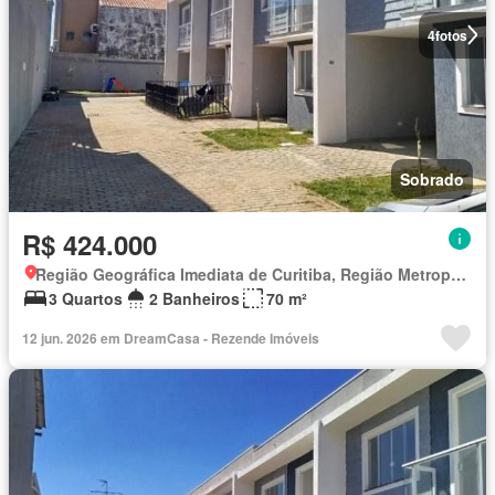
4
fotos
Sobrado
R$ 424.000
Região Geográfica Imediata de Curitiba, Região Metropolitana de Curitiba
3 Quartos
2 Banheiros
70 m²
12 jun. 2026 em DreamCasa - Rezende Imóveis