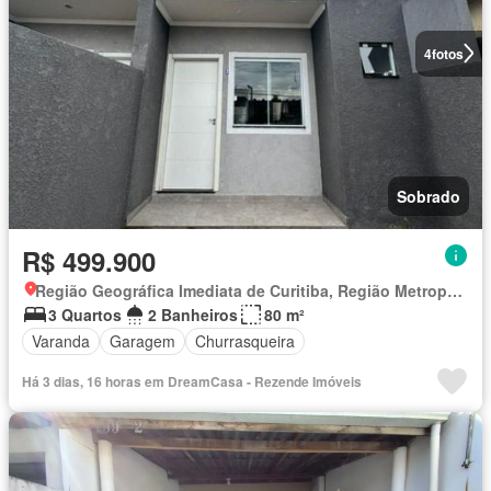
4
fotos
Sobrado
R$ 499.900
Região Geográfica Imediata de Curitiba, Região Metropolitana de Curitiba
3 Quartos
2 Banheiros
80 m²
Varanda
Garagem
Churrasqueira
Há 3 dias, 16 horas em DreamCasa - Rezende Imóveis