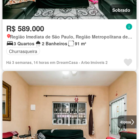
Sobrado
R$ 589.000
Região Imediata de São Paulo, Região Metropolitana de São Paulo
3 Quartos
2 Banheiros
91 m²
Churrasqueira
Há 3 semanas, 14 horas em DreamCasa - Arbo Imóveis 2
4
fotos