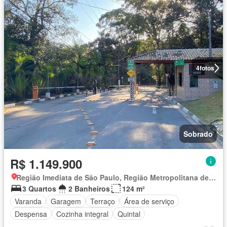
4
fotos
Sobrado
R$ 1.149.900
Região Imediata de São Paulo, Região Metropolitana de São Paulo
3 Quartos
2 Banheiros
124 m²
Varanda
Garagem
Terraço
Área de serviço
Despensa
Cozinha integral
Quintal