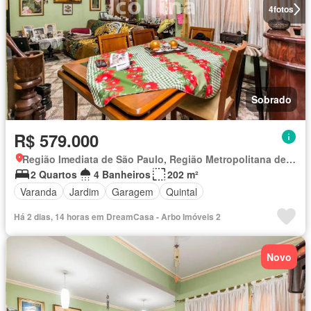
4
fotos
Sobrado
R$ 579.000
Região Imediata de São Paulo, Região Metropolitana de São Paulo
2 Quartos
4 Banheiros
202 m²
Varanda
Jardim
Garagem
Quintal
Há 2 dias, 14 horas em DreamCasa - Arbo Imóveis 2
Novo