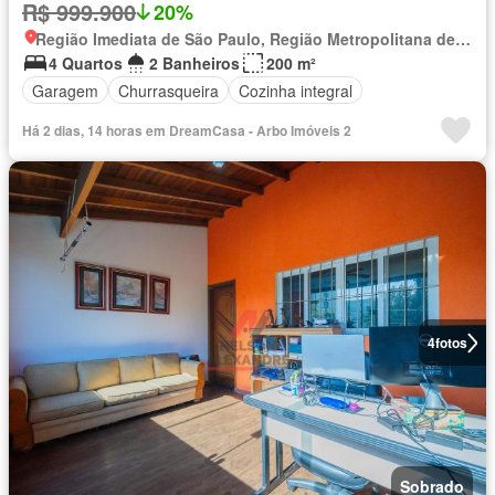
R$ 999.900
20%
Região Imediata de São Paulo, Região Metropolitana de São Paulo
4 Quartos
2 Banheiros
200 m²
Garagem
Churrasqueira
Cozinha integral
Há 2 dias, 14 horas em DreamCasa - Arbo Imóveis 2
4
fotos
Sobrado