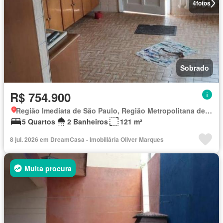
4
fotos
Sobrado
R$ 754.900
Região Imediata de São Paulo, Região Metropolitana de São Paulo
5 Quartos
2 Banheiros
121 m²
8 jul. 2026 em DreamCasa - Imobiliária Oliver Marques
Muita procura