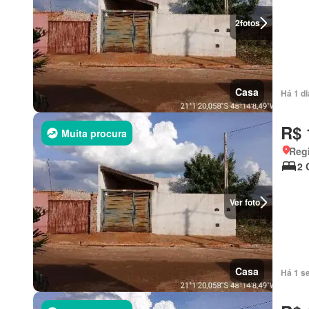
2
fotos
Casa
Há 1 d
R$ 
Muita procura
Regi
2 
Ver foto
Casa
Há 1 s