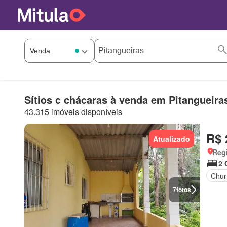
Sítios c chácaras à venda em Pitangueira
43.315 imóveis disponíveis
R$ 
Atualizado
Regi
2 
Chur
7
fotos