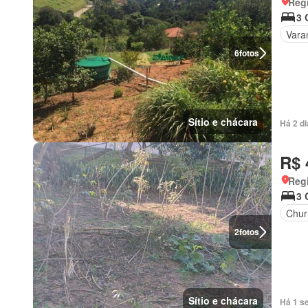
Regi
3 
Vara
6
fotos
Sítio e chácara
Há 2 d
R$ 
Regi
3 
Chur
2
fotos
Sítio e chácara
Há 1 s