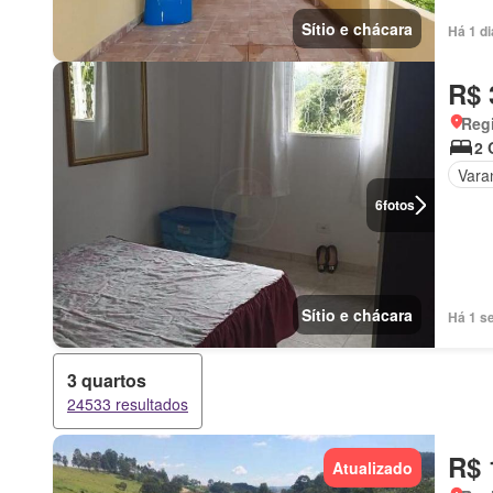
Sítio e chácara
Há 1 d
R$ 
Regi
2 
Vara
6
fotos
Sítio e chácara
Há 1 s
3 quartos
24533 resultados
R$ 
Atualizado