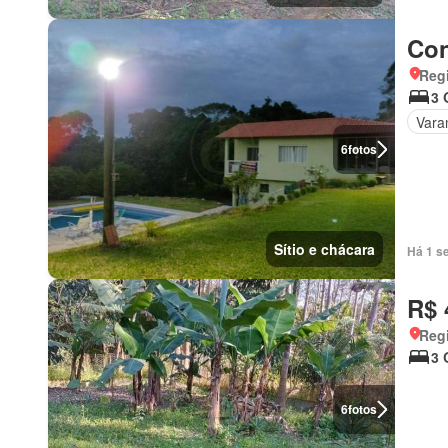
Con
Regi
3 
Vara
6
fotos
Sítio e chácara
Há 1 s
R$ 
Regi
3 
6
fotos