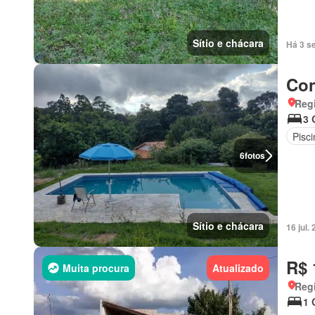
Sítio e chácara
Há 3 s
Con
Regi
3 
Pisci
6
fotos
Sítio e chácara
16 jul
R$ 
Muita procura
Atualizado
Regi
1 