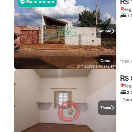
R$ 
Muita procura
Regi
1 
Ver foto
Casa
12 jul
R$ 
Regi
2 
Gar
7
fotos