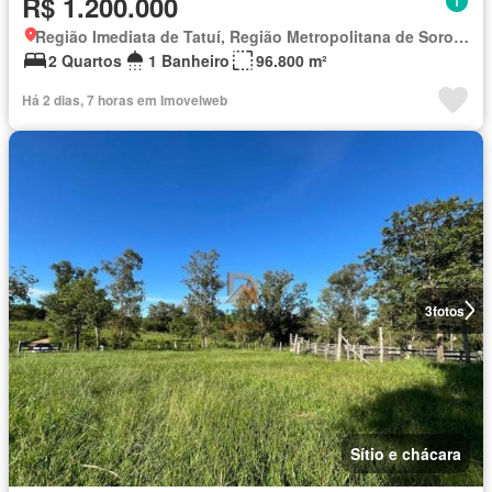
R$ 1.200.000
Região Imediata de Tatuí, Região Metropolitana de Sorocaba
2 Quartos
1 Banheiro
96.800 m²
Há 2 dias, 7 horas em Imovelweb
3
fotos
Sítio e chácara