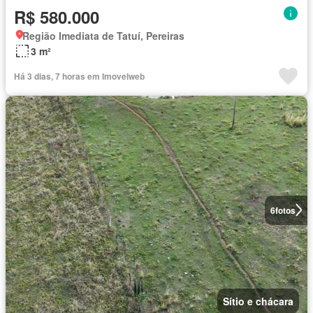
R$ 580.000
Região Imediata de Tatuí, Pereiras
3 m²
Há 3 dias, 7 horas em Imovelweb
6
fotos
Sítio e chácara