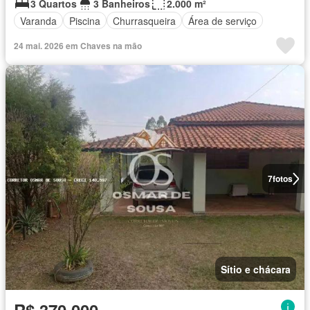
3 Quartos
3 Banheiros
2.000 m²
Varanda
Piscina
Churrasqueira
Área de serviço
24 mai. 2026 em Chaves na mão
7
fotos
Sítio e chácara
R$ 370.000