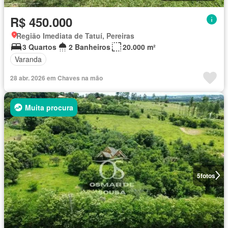
R$ 450.000
Região Imediata de Tatuí, Pereiras
3 Quartos
2 Banheiros
20.000 m²
Varanda
28 abr. 2026 em Chaves na mão
Muita procura
5
fotos