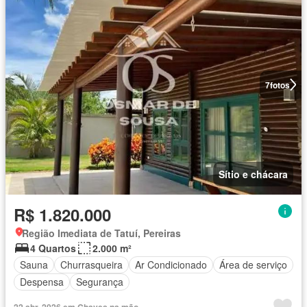
7
fotos
Sítio e chácara
R$ 1.820.000
Região Imediata de Tatuí, Pereiras
4 Quartos
2.000 m²
Sauna
Churrasqueira
Ar Condicionado
Área de serviço
Despensa
Segurança
22 abr. 2026 em Chaves na mão