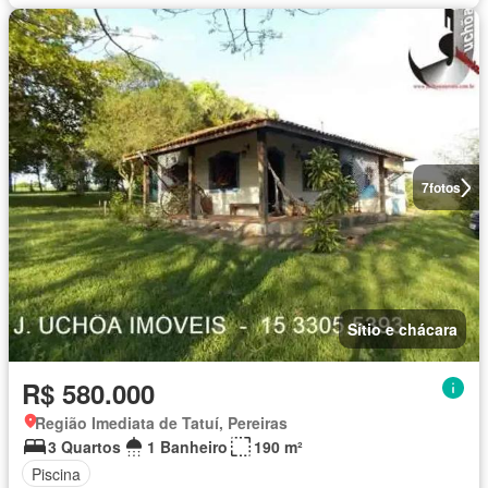
7
fotos
Sítio e chácara
R$ 580.000
Região Imediata de Tatuí, Pereiras
3 Quartos
1 Banheiro
190 m²
Piscina