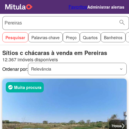
Favoritos
Administrar alertas
Pesquisar
Palavras-chave
Preço
Quartos
Banheiros
Sítios c chácaras à venda em Pereiras
12.367 imóveis disponíveis
Ordenar por:
Relevância
Muita procura
7
fotos