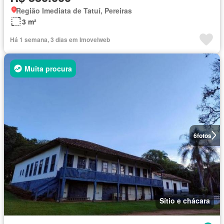
Região Imediata de Tatuí, Pereiras
3 m²
Há 1 semana, 3 dias em Imovelweb
Muita procura
6
fotos
Sítio e chácara