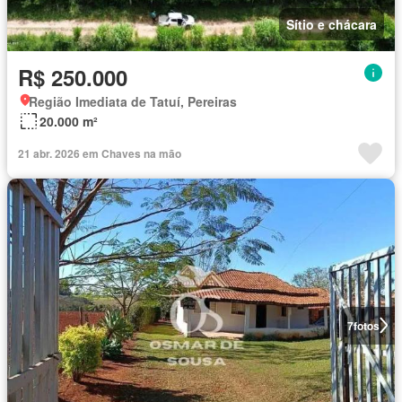
Sítio e chácara
R$ 250.000
Região Imediata de Tatuí, Pereiras
20.000 m²
21 abr. 2026 em Chaves na mão
7
fotos