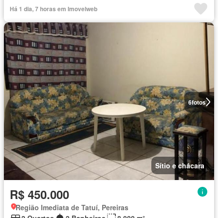
Há 1 dia, 7 horas em Imovelweb
6
fotos
Sítio e chácara
R$ 450.000
Região Imediata de Tatuí, Pereiras
2 Quartos
2 Banheiros
8.000 m²