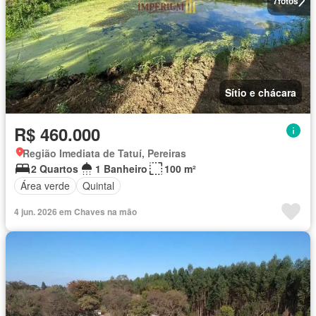
7
fotos
Sítio e chácara
R$ 460.000
Região Imediata de Tatuí, Pereiras
2 Quartos
1 Banheiro
100 m²
Área verde
Quintal
4 jun. 2026 em Chaves na mão