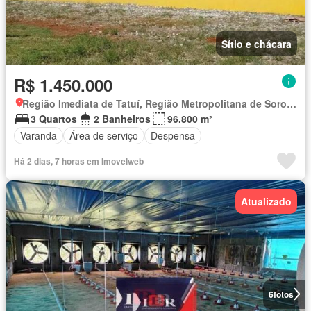
Sítio e chácara
R$ 1.450.000
Região Imediata de Tatuí, Região Metropolitana de Sorocaba
3 Quartos
2 Banheiros
96.800 m²
Varanda
Área de serviço
Despensa
Há 2 dias, 7 horas em Imovelweb
Atualizado
6
fotos