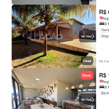
R$ 
Regi
3 
Gar
Segu
Ver foto
Casa
Há 2 s
R$ 
Novo
Regi
2 
Banh
Ver foto