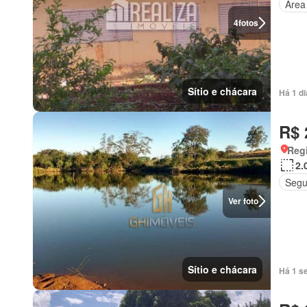
Área
4
fotos
Sítio e chácara
Há 1 d
R$ 
Regi
2.
Segu
Ver foto
Sítio e chácara
Há 1 s