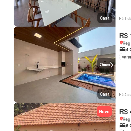
Casa
Há 1 d
R$ 
Regi
4 
Vara
7
fotos
Casa
Há 2 s
R$ 
Novo
Regi
5 