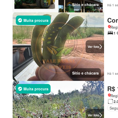
Sítio e chácara
Há 1 s
Con
Muita procura
Regi
1 
Ver foto
Sítio e chácara
Há 1 s
R$ 
Muita procura
Regi
2.
Segu
Ver foto