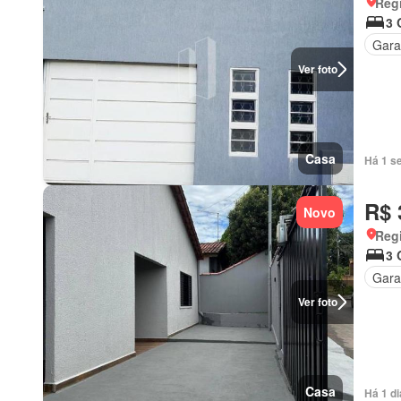
Regi
3 
Gar
Ver foto
Casa
Há 1 s
R$ 
Novo
Regi
3 
Gar
Ver foto
Casa
Há 1 d