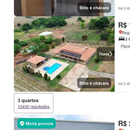
Sítio e chácara
Há 2 d
R$ 
Regi
3 
Pisci
7
fotos
Sítio e chácara
Há 3 d
3 quartos
12430 resultados
R$ 
Muita procura