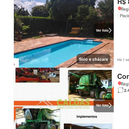
R$ 
Regi
Pisci
Ver foto
Sítio e chácara
Há 1 s
Con
Regi
2.
Ver foto