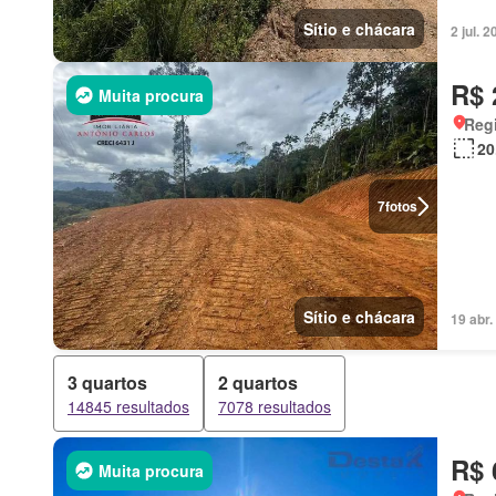
Sítio e chácara
2 jul.
R$ 
Muita procura
Regi
20
7
fotos
Sítio e chácara
19 abr
3 quartos
2 quartos
14845 resultados
7078 resultados
R$ 
Muita procura