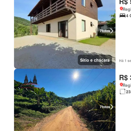
R$ 
Regi
4 
7
fotos
Sítio e chácara
Há 1 s
R$ 
Regi
23
7
fotos