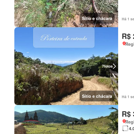
Sítio e chácara
Há 1 s
R$ 
Regi
7
fotos
Sítio e chácara
Há 1 s
R$ 
Regi
4.