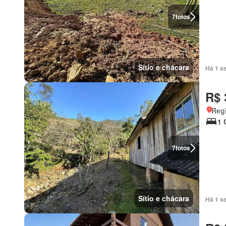
7
fotos
Sítio e chácara
Há 1 s
R$ 
Regi
1 
7
fotos
Sítio e chácara
Há 1 s