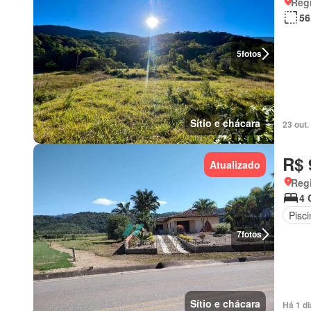
Regi
56
5
fotos
Sítio e chácara
23 out
R$ 
Atualizado
Regi
4 
Pisci
7
fotos
Sítio e chácara
Há 1 d