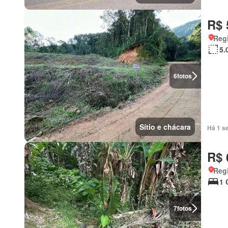
R$ 
Regi
5.
6
fotos
Sítio e chácara
Há 1 s
R$ 
Regi
1 
7
fotos