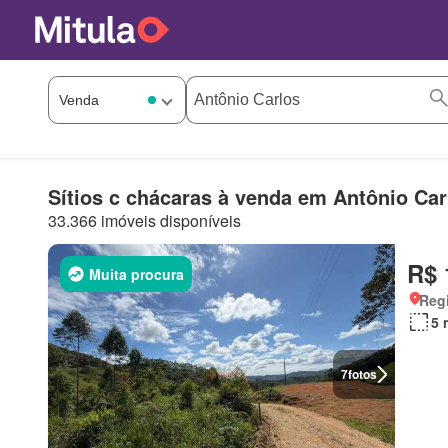
Sítios c chácaras à venda em Antônio Car
33.366 imóveis disponíveis
R$ 
Muita procura
Regi
5 
7
fotos