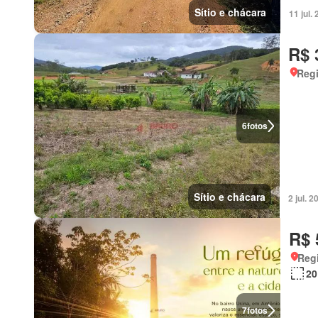
Sítio e chácara
11 jul
R$ 
Regi
6
fotos
Sítio e chácara
2 jul.
R$ 
Regi
20
7
fotos