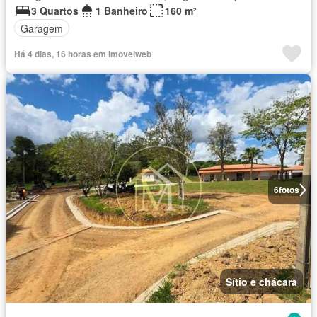
3 Quartos
1 Banheiro
160 m²
Garagem
Há 4 dias, 16 horas em Imovelweb
6
fotos
Sítio e chácara