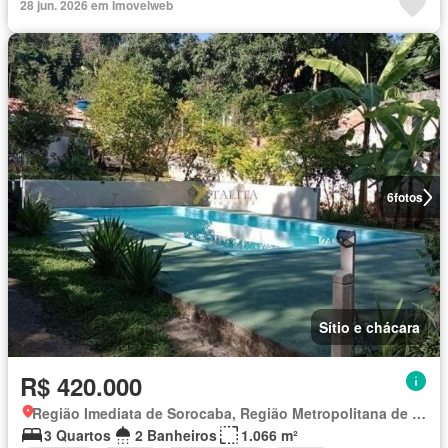
28 jun. 2026 em Imovelweb
6
fotos
Sítio e chácara
R$ 420.000
Região Imediata de Sorocaba, Região Metropolitana de Sorocaba
3 Quartos
2 Banheiros
1.066 m²