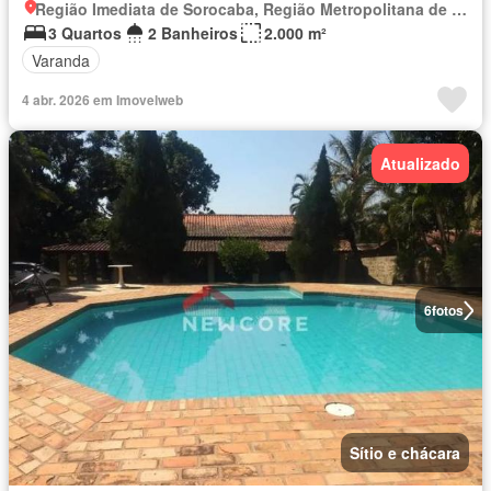
Região Imediata de Sorocaba, Região Metropolitana de Sorocaba
3 Quartos
2 Banheiros
2.000 m²
Varanda
4 abr. 2026 em Imovelweb
Atualizado
6
fotos
Sítio e chácara