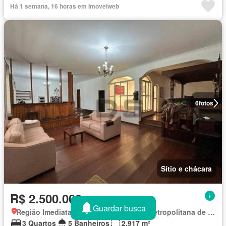
Há 1 semana, 16 horas em Imovelweb
6
fotos
Sítio e chácara
R$ 2.500.000
Guardar busca
Região Imediata de Sorocaba, Região Metropolitana de Sorocaba
3 Quartos
5 Banheiros
2.917 m²