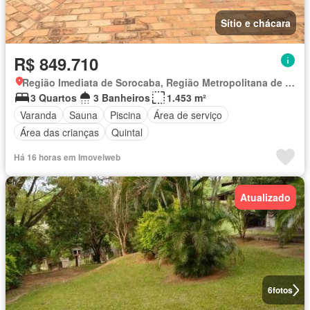
Sítio e chácara
R$ 849.710
Região Imediata de Sorocaba, Região Metropolitana de Sorocaba
3 Quartos
3 Banheiros
1.453 m²
Varanda
Sauna
Piscina
Área de serviço
Área das crianças
Quintal
Há 16 horas em Imovelweb
Atualizado
6
fotos