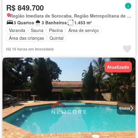
R$ 849.700
Região Imediata de Sorocaba, Região Metropolitana de Sorocaba
3 Quartos
3 Banheiros
1.453 m²
Varanda
Sauna
Piscina
Área de serviço
Área das crianças
Quintal
Há 16 horas em Imovelweb
Atualizado
6
fotos