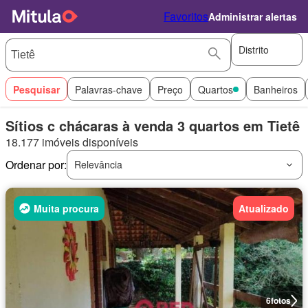
Favoritos
Administrar alertas
Distrito
Pesquisar
Palavras-chave
Preço
Quartos
Banheiros
Sítios c chácaras à venda 3 quartos em Tietê
18.177 imóveis disponíveis
Ordenar por:
Relevância
Muita procura
Atualizado
6
fotos