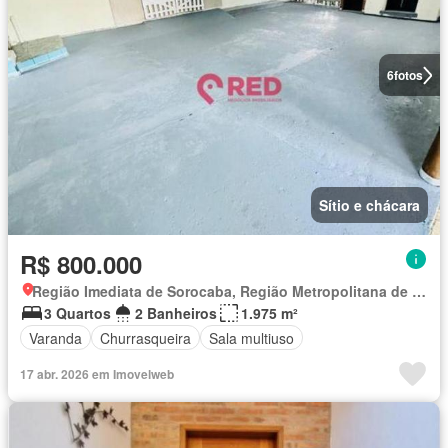
6
fotos
Sítio e chácara
R$ 800.000
Região Imediata de Sorocaba, Região Metropolitana de Sorocaba
3 Quartos
2 Banheiros
1.975 m²
Varanda
Churrasqueira
Sala multiuso
17 abr. 2026 em Imovelweb