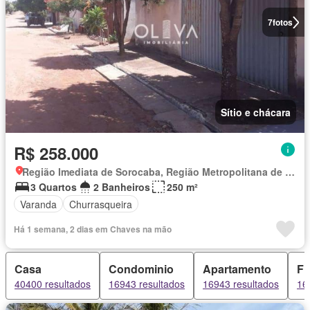
7
fotos
Sítio e chácara
R$ 258.000
Região Imediata de Sorocaba, Região Metropolitana de Sorocaba
3 Quartos
2 Banheiros
250 m²
Varanda
Churrasqueira
Há 1 semana, 2 dias em Chaves na mão
Casa
Condominio
Apartamento
Fl
40400 resultados
16943 resultados
16943 resultados
16