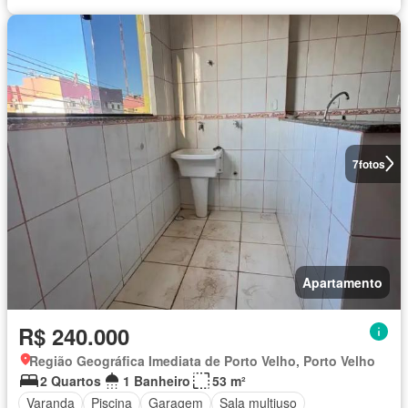
7
fotos
Apartamento
R$ 240.000
Região Geográfica Imediata de Porto Velho, Porto Velho
2 Quartos
1 Banheiro
53 m²
Varanda
Piscina
Garagem
Sala multiuso