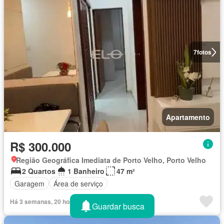
7
fotos
Apartamento
R$ 300.000
Região Geográfica Imediata de Porto Velho, Porto Velho
2 Quartos
1 Banheiro
47 m²
Garagem
Área de serviço
Há 3 semanas, 20 horas em Chaves na mão
Guardar busca