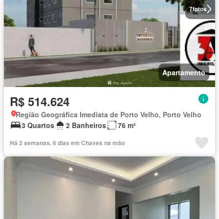
7
fotos
Apartamento
R$ 514.624
Região Geográfica Imediata de Porto Velho, Porto Velho
3 Quartos
2 Banheiros
76 m²
Há 2 semanas, 6 dias em Chaves na mão