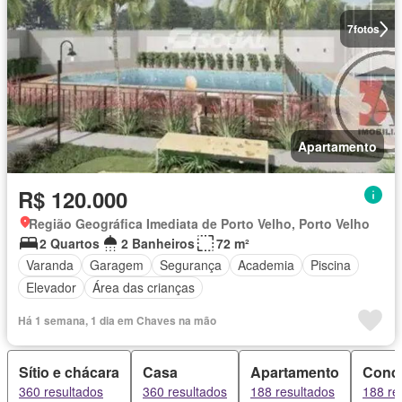
7
fotos
Apartamento
R$ 120.000
Região Geográfica Imediata de Porto Velho, Porto Velho
2 Quartos
2 Banheiros
72 m²
Varanda
Garagem
Segurança
Academia
Piscina
Elevador
Área das crianças
Há 1 semana, 1 dia em Chaves na mão
Sítio e chácara
Casa
Apartamento
Cond
360 resultados
360 resultados
188 resultados
188 re