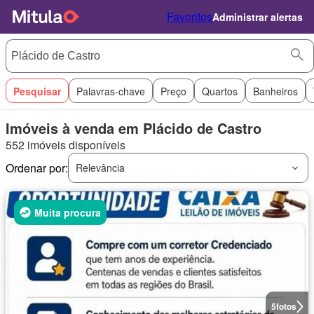
Favoritos
Administrar alertas
Pesquisar
Palavras-chave
Preço
Quartos
Banheiros
Imóveis à venda em Plácido de Castro
552 imóveis disponíveis
Ordenar por:
Relevância
Muita procura
5
fotos