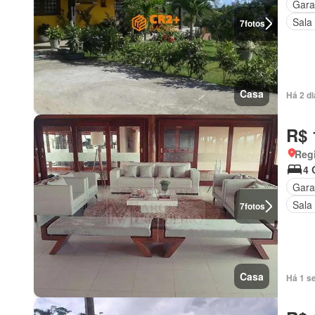
Gar
Sala
7
fotos
Casa
Há 2 d
R$ 
Regi
4 
Gar
Sala
7
fotos
Casa
Há 1 s