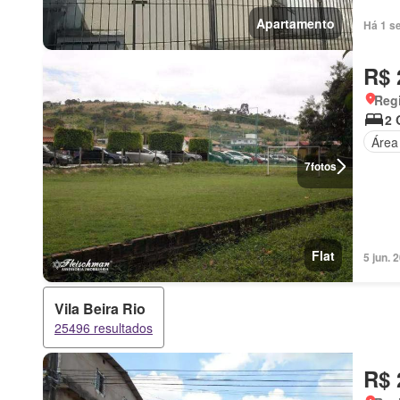
Apartamento
Há 1 s
R$ 
Regi
2 
Área
7
fotos
Flat
5 jun.
Vila Beira Rio
25496 resultados
R$ 