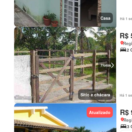
Casa
Há 1 s
R$ 
Regi
2 
7
fotos
Sítio e chácara
Há 1 s
R$ 
Atualizado
Regi
3 