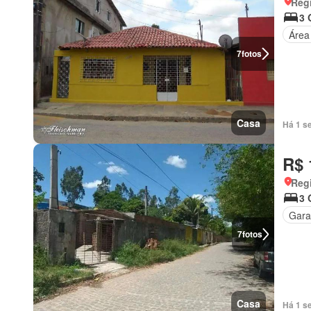
Regi
3 
Área
7
fotos
Casa
Há 1 s
R$ 
Regi
3 
Gar
7
fotos
Casa
Há 1 s