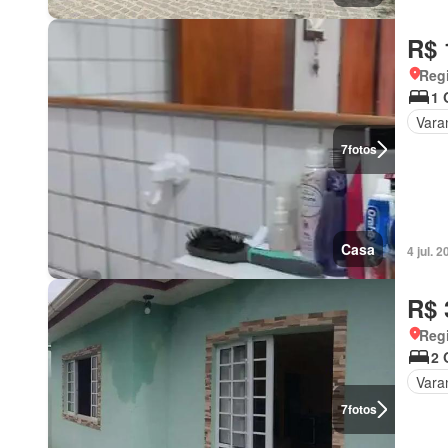
R$ 
Regi
1 
Vara
7
fotos
Casa
4 jul.
R$ 
Regi
2 
Vara
7
fotos