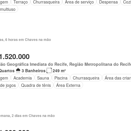
agem
Terraço
Churrasqueira
Área de serviço
Despensa
Cozi
 multiuso
ias, 6 horas em Chaves na mão
1.520.000
ão Geográfica Imediata do Recife, Região Metropolitana do Recif
Quartos
3 Banheiros
249 m²
agem
Academia
Sauna
Piscina
Churrasqueira
Área das cria
 de jogos
Quadra de tênis
Área Externa
emana, 2 dias em Chaves na mão