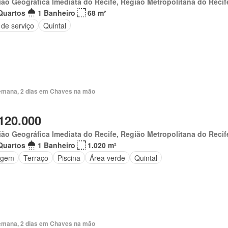
ão Geográfica Imediata do Recife, Região Metropolitana do Recif
Quartos
1 Banheiro
68 m²
 de serviço
Quintal
emana, 2 dias em Chaves na mão
120.000
ão Geográfica Imediata do Recife, Região Metropolitana do Recif
Quartos
1 Banheiro
1.020 m²
agem
Terraço
Piscina
Área verde
Quintal
emana, 2 dias em Chaves na mão