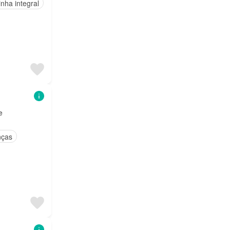
nha integral
e
nças