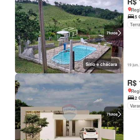
R$ 
Regi
5 
Terr
7
fotos
Sítio e chácara
19 jun
R$ 
Regi
2 
Vara
7
fotos