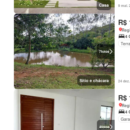
Casa
9 mai.
R$ 
Regi
4 
Terr
7
fotos
Sítio e chácara
24 dez
R$ 
Regi
4 
Gar
4
fotos