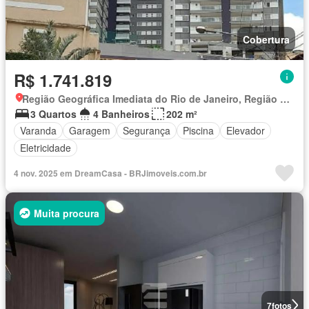
Cobertura
R$ 1.741.819
Região Geográfica Imediata do Rio de Janeiro, Região Metropolitana do Rio de Janeiro
3 Quartos
4 Banheiros
202 m²
Varanda
Garagem
Segurança
Piscina
Elevador
Eletricidade
4 nov. 2025 em DreamCasa - BRJimoveis.com.br
Muita procura
7
fotos