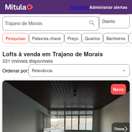
Favoritos
Administrar alertas
Distrito
Pesquisar
Palavras-chave
Preço
Quartos
Banheiros
Lofts à venda em Trajano de Morais
331 imóveis disponíveis
Ordenar por:
Relevância
Novo
7
fotos