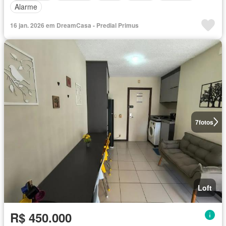
Alarme
16 jan. 2026 em DreamCasa - Predial Primus
7
fotos
Loft
R$ 450.000