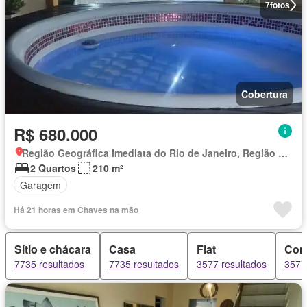
7
fotos
Cobertura
R$ 680.000
Região Geográfica Imediata do Rio de Janeiro, Região Metropolitana do Rio de Janeiro
2 Quartos
210 m²
Garagem
Há 21 horas em Chaves na mão
Sítio e chácara
Casa
Flat
Con
7735 resultados
7735 resultados
3577 resultados
3577