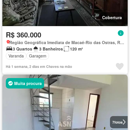
Cobertura
R$ 360.000
Região Geográfica Imediata de Macaé-Rio das Ostras, Rio das Ostras
3 Quartos
3 Banheiros
120 m²
Varanda
Garagem
Há 1 semana, 2 dias em Chaves na mão
Muita procura
7
fotos