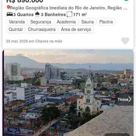
Região Geográfica Imediata do Rio de Janeiro, Região Metropolitana do Rio de Janeiro
3 Quartos
3 Banheiros
171 m²
Varanda
Segurança
Academia
Sauna
Piscina
Quintal
Churrasqueira
Área de serviço
Área das crianças
Sala de jogos
Alarme
30 mai. 2026 em Chaves na mão
7
fotos