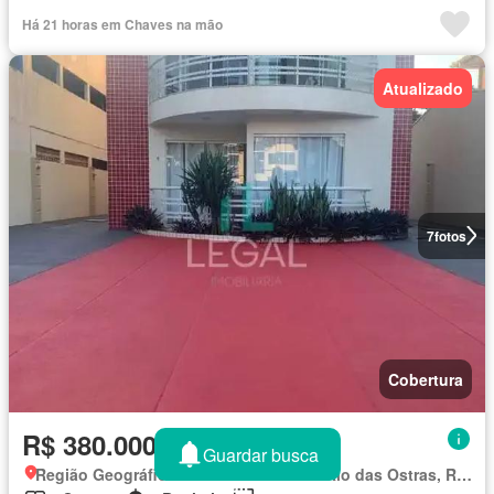
Área das crianças
Sala multiuso
Alarme
Há 21 horas em Chaves na mão
Atualizado
7
fotos
Cobertura
R$ 380.000
Guardar busca
Região Geográfica Imediata de Macaé-Rio das Ostras, Rio das Ostras