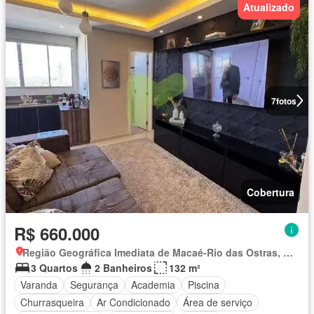
Atualizado
7
fotos
Cobertura
R$ 660.000
Região Geográfica Imediata de Macaé-Rio das Ostras, Macaé
3 Quartos
2 Banheiros
132 m²
Varanda
Segurança
Academia
Piscina
Churrasqueira
Ar Condicionado
Área de serviço