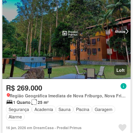
4
fotos
Loft
R$ 269.000
Região Geográfica Imediata de Nova Friburgo, Nova Friburgo
1 Quarto
25 m²
Segurança
Academia
Sauna
Piscina
Garagem
Alarme
16 jan. 2026 em DreamCasa - Predial Primus