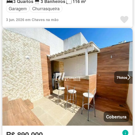
3 Quartos
3 Banheiros
116 m²
Garagem
Churrasqueira
3 jun. 2026 em Chaves na mão
7
fotos
Cobertura
R$ 890.000