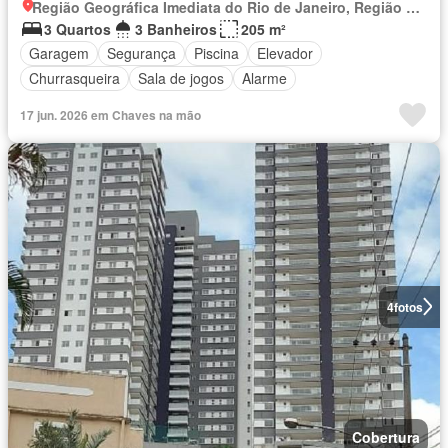
Região Geográfica Imediata do Rio de Janeiro, Região Metropolitana do Rio de Janeiro
3 Quartos
3 Banheiros
205 m²
Garagem
Segurança
Piscina
Elevador
Churrasqueira
Sala de jogos
Alarme
17 jun. 2026 em Chaves na mão
4
fotos
Cobertura