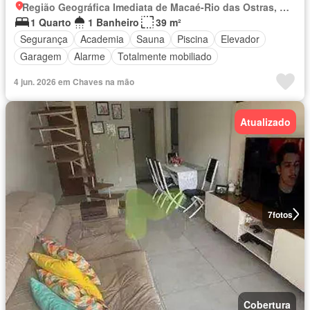
Região Geográfica Imediata de Macaé-Rio das Ostras, Macaé
1 Quarto
1 Banheiro
39 m²
Segurança
Academia
Sauna
Piscina
Elevador
Garagem
Alarme
Totalmente mobiliado
4 jun. 2026 em Chaves na mão
Atualizado
7
fotos
Cobertura