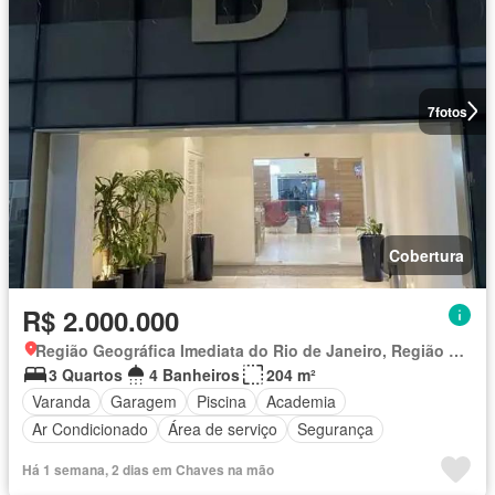
7
fotos
Cobertura
R$ 2.000.000
Região Geográfica Imediata do Rio de Janeiro, Região Metropolitana do Rio de Janeiro
3 Quartos
4 Banheiros
204 m²
Varanda
Garagem
Piscina
Academia
Ar Condicionado
Área de serviço
Segurança
Há 1 semana, 2 dias em Chaves na mão