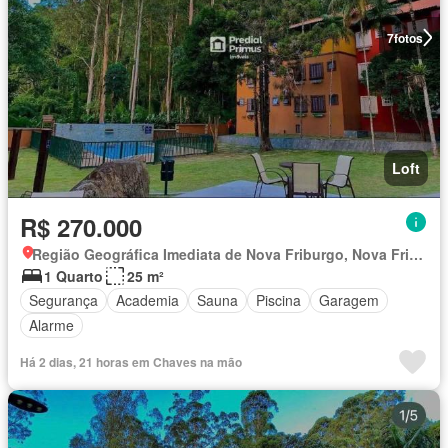
7
fotos
Loft
R$ 270.000
Região Geográfica Imediata de Nova Friburgo, Nova Friburgo
1 Quarto
25 m²
Segurança
Academia
Sauna
Piscina
Garagem
Alarme
Há 2 dias, 21 horas em Chaves na mão