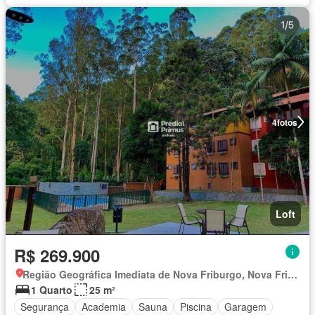
4
fotos
Loft
R$ 269.900
Região Geográfica Imediata de Nova Friburgo, Nova Friburgo
1 Quarto
25 m²
Segurança
Academia
Sauna
Piscina
Garagem