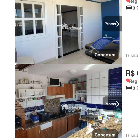
Regi
3 
7
fotos
Cobertura
17 jul
R$ 
Regi
3 
7
fotos
Cobertura
17 jul