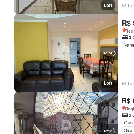
Loft
Há 1 s
R$ 
Regi
3 
Vara
7
fotos
Loft
Há 1 s
R$ 
Regi
3 
Gar
Sala
7
fotos