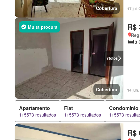
Cobertura
17 jul
R$ 
Muita procura
Regi
3 
7
fotos
Cobertura
14 jun
Apartamento
Flat
Condominio
115573 resultados
115573 resultados
115573 resulta
R$ 