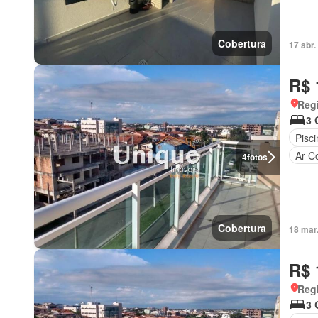
Cobertura
17 abr
R$ 
Regi
3 
Pisci
Ar C
4
fotos
Cobertura
18 mar
R$ 
Regi
3 