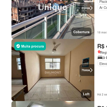
Pisci
Ar C
4
fotos
Cobertura
18 mar
R$ 
Muita procura
Regi
3 
Elev
7
fotos
Loft
Há 2 s