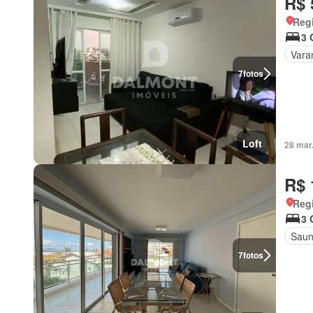
R$ 
Regi
3 
Vara
7
fotos
Loft
28 mar
R$ 
Regi
3 
Sau
7
fotos