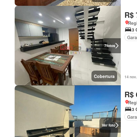
R$ 
Regi
3 
Gar
7
fotos
Cobertura
14 nov
R$ 
Regi
3 
Gar
Ver foto