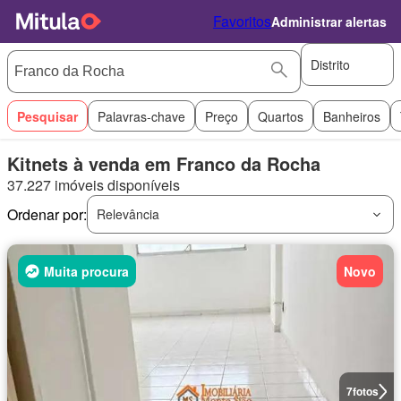
Favoritos
Administrar alertas
Distrito
Pesquisar
Palavras-chave
Preço
Quartos
Banheiros
Kitnets à venda em Franco da Rocha
37.227 imóveis disponíveis
Ordenar por:
Relevância
Muita procura
Novo
7
fotos