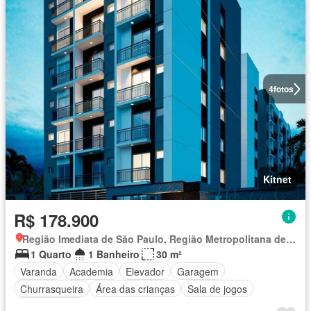
4
fotos
Kitnet
R$ 178.900
Região Imediata de São Paulo, Região Metropolitana de São Paulo
1 Quarto
1 Banheiro
30 m²
Varanda
Academia
Elevador
Garagem
Churrasqueira
Área das crianças
Sala de jogos
Sala multiuso