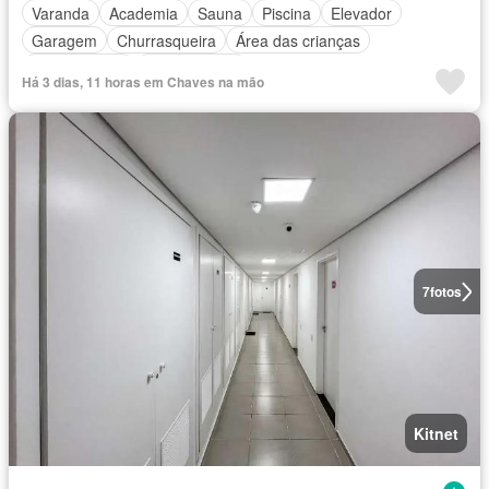
Varanda
Academia
Sauna
Piscina
Elevador
Garagem
Churrasqueira
Área das crianças
Sala de jogos
Sala multiuso
Há 3 dias, 11 horas em Chaves na mão
7
fotos
Kitnet