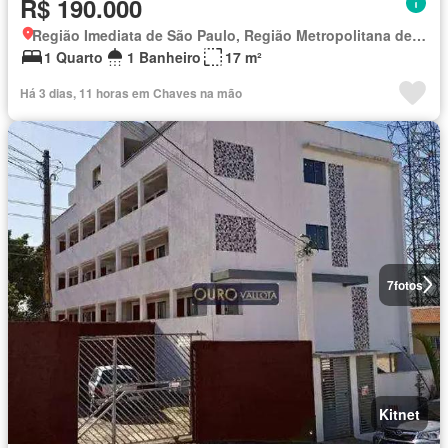
R$ 190.000
Região Imediata de São Paulo, Região Metropolitana de São Paulo
1 Quarto
1 Banheiro
17 m²
Há 3 dias, 11 horas em Chaves na mão
7
fotos
Kitnet