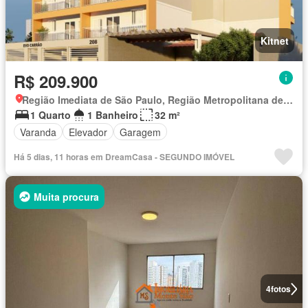
Kitnet
R$ 209.900
Região Imediata de São Paulo, Região Metropolitana de São Paulo
1 Quarto
1 Banheiro
32 m²
Varanda
Elevador
Garagem
Há 5 dias, 11 horas em DreamCasa - SEGUNDO IMÓVEL
Muita procura
4
fotos