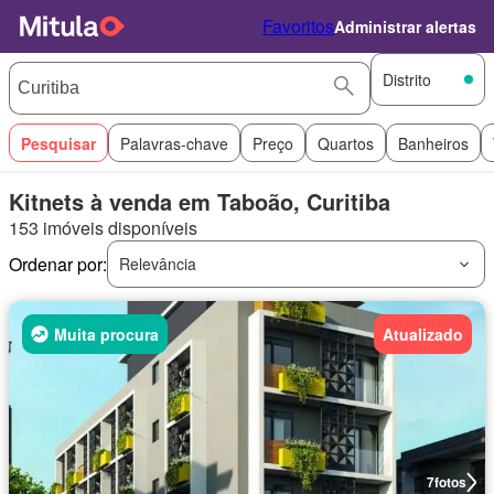
Favoritos
Administrar alertas
Distrito
Pesquisar
Palavras-chave
Preço
Quartos
Banheiros
Kitnets à venda em Taboão, Curitiba
153 imóveis disponíveis
Ordenar por:
Relevância
Muita procura
Atualizado
7
fotos