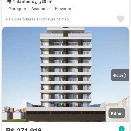
1 Banheiro
30 m²
Garagem
Academia
Elevador
Há 3 dias, 5 horas em Chaves na mão
4
fotos
Kitnet
R$ 271.918