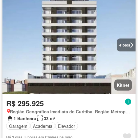
4
fotos
Kitnet
R$ 295.925
Região Geográfica Imediata de Curitiba, Região Metropolitana de Curitiba
1 Banheiro
33 m²
Garagem
Academia
Elevador
Há 3 dias, 5 horas em Chaves na mão