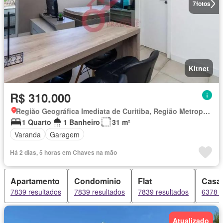
7
fotos
Kitnet
R$ 310.000
Região Geográfica Imediata de Curitiba, Região Metropolitana de Curitiba
1 Quarto
1 Banheiro
31 m²
Varanda
Garagem
Há 2 dias, 5 horas em Chaves na mão
Apartamento
Condominio
Flat
Casa
7839 resultados
7839 resultados
7839 resultados
6378 r
Atualizado