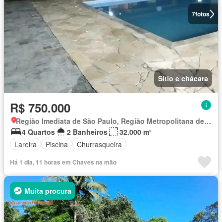
7
fotos
Sítio e chácara
R$ 750.000
Região Imediata de São Paulo, Região Metropolitana de São Paulo
4 Quartos
2 Banheiros
32.000 m²
Lareira
Piscina
Churrasqueira
Há 1 dia, 11 horas em Chaves na mão
Muita procura