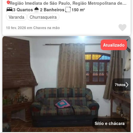
Região Imediata de São Paulo, Região Metropolitana de São Paulo
3 Quartos
2 Banheiros
150 m²
Varanda
Churrasqueira
10 fev. 2026 em Chaves na mão
Atualizado
7
fotos
Sítio e chácara