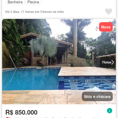
Banheira
Piscina
Há 2 dias, 11 horas em Chaves na mão
Novo
7
fotos
Sítio e chácara
R$ 850.000