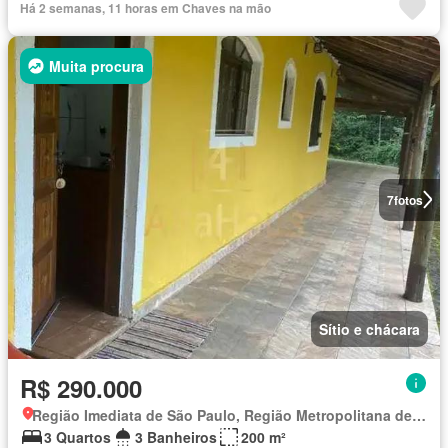
Há 2 semanas, 11 horas em Chaves na mão
Muita procura
7
fotos
Sítio e chácara
R$ 290.000
Região Imediata de São Paulo, Região Metropolitana de São Paulo
3 Quartos
3 Banheiros
200 m²