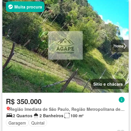
Muita procura
7
fotos
Sítio e chácara
R$ 350.000
Região Imediata de São Paulo, Região Metropolitana de São Paulo
2 Quartos
2 Banheiros
100 m²
Garagem
Quintal