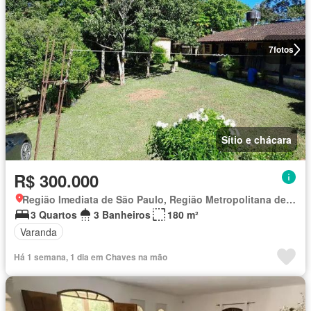
7
fotos
Sítio e chácara
R$ 300.000
Região Imediata de São Paulo, Região Metropolitana de São Paulo
3 Quartos
3 Banheiros
180 m²
Varanda
Há 1 semana, 1 dia em Chaves na mão