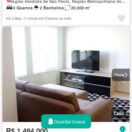
Região Imediata de São Paulo, Região Metropolitana de São Paulo
3 Quartos
2 Banheiros
20.000 m²
Há 2 dias, 11 horas em Chaves na mão
7
fotos
Casa
Guardar busca
R$ 1.484.000