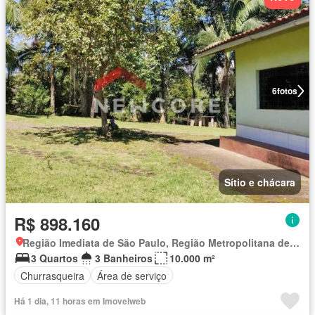
6
fotos
Sítio e chácara
R$ 898.160
Região Imediata de São Paulo, Região Metropolitana de São Paulo
3 Quartos
3 Banheiros
10.000 m²
Churrasqueira
Área de serviço
Há 1 dia, 11 horas em Imovelweb