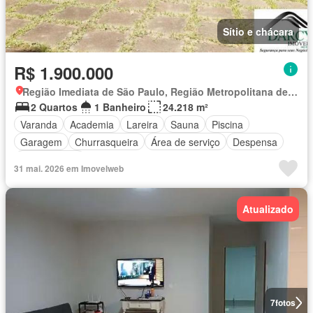
Sítio e chácara
R$ 1.900.000
Região Imediata de São Paulo, Região Metropolitana de São Paulo
2 Quartos
1 Banheiro
24.218 m²
Varanda
Academia
Lareira
Sauna
Piscina
Garagem
Churrasqueira
Área de serviço
Despensa
Sala multiuso
31 mai. 2026 em Imovelweb
Atualizado
7
fotos