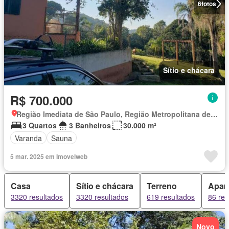
6
fotos
Sítio e chácara
R$ 700.000
Região Imediata de São Paulo, Região Metropolitana de São Paulo
3 Quartos
3 Banheiros
30.000 m²
Varanda
Sauna
5 mar. 2025 em Imovelweb
Casa
Sítio e chácara
Terreno
Apar
3320 resultados
3320 resultados
619 resultados
86 res
Novo