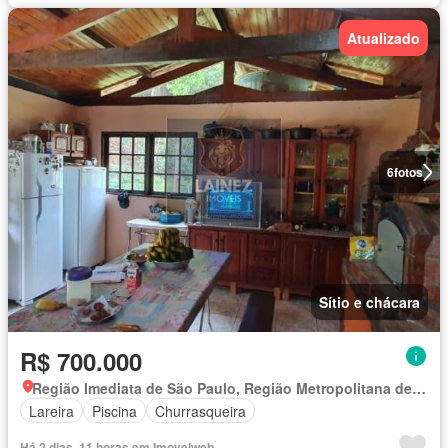
Atualizado
6
fotos
Sítio e chácara
R$ 700.000
Região Imediata de São Paulo, Região Metropolitana de São Paulo
Lareira
Piscina
Churrasqueira
Há 2 dias, 11 horas em Imovelweb