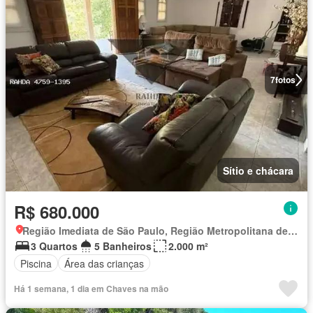
7
fotos
Sítio e chácara
R$ 680.000
Região Imediata de São Paulo, Região Metropolitana de São Paulo
3 Quartos
5 Banheiros
2.000 m²
Piscina
Área das crianças
Há 1 semana, 1 dia em Chaves na mão