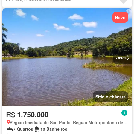
Há 2 dias, 11 horas em Chaves na mão
Novo
7
fotos
Sítio e chácara
R$ 1.750.000
Região Imediata de São Paulo, Região Metropolitana de São Paulo
7 Quartos
10 Banheiros