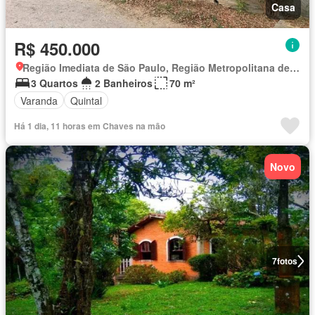
Casa
R$ 450.000
Região Imediata de São Paulo, Região Metropolitana de São Paulo
3 Quartos
2 Banheiros
70 m²
Varanda
Quintal
Há 1 dia, 11 horas em Chaves na mão
Novo
7
fotos