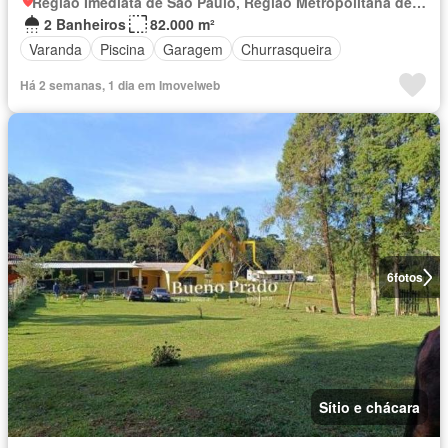
Região Imediata de São Paulo, Região Metropolitana de São Paulo
2 Banheiros
82.000 m²
Varanda
Piscina
Garagem
Churrasqueira
Há 2 semanas, 1 dia em Imovelweb
6
fotos
Sítio e chácara