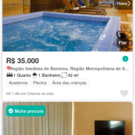
7
fotos
Flat
R$ 35.000
Região Imediata de Barretos, Região Metropolitana de São José do Rio Preto
1 Quarto
1 Banheiro
42 m²
Academia
Piscina
Área das crianças
Há 1 dia em Chaves na mão
Muita procura