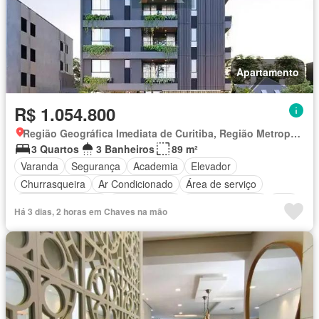
Apartamento
R$ 1.054.800
Região Geográfica Imediata de Curitiba, Região Metropolitana de Curitiba
3 Quartos
3 Banheiros
89 m²
Varanda
Segurança
Academia
Elevador
Churrasqueira
Ar Condicionado
Área de serviço
Área das crianças
Sala de jogos
Cozinha integral
Spa
Há 3 dias, 2 horas em Chaves na mão
Totalmente mobiliado