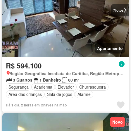
7
fotos
Apartamento
R$ 594.100
Região Geográfica Imediata de Curitiba, Região Metropolitana de Curitiba
3 Quartos
1 Banheiro
60 m²
Segurança
Academia
Elevador
Churrasqueira
Área das crianças
Sala de jogos
Alarme
Há 1 dia, 2 horas em Chaves na mão
Novo