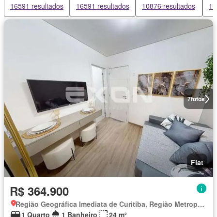
16591 resultados
16591 resultados
10876 resultados
10
7
fotos
Flat
R$ 364.900
Região Geográfica Imediata de Curitiba, Região Metropolitana de Curitiba
1 Quarto
1 Banheiro
24 m²