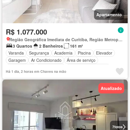
Apartamento
R$ 1.077.000
Região Geográfica Imediata de Curitiba, Região Metropolitana de Curitiba
3 Quartos
2 Banheiros
161 m²
Varanda
Segurança
Academia
Piscina
Elevador
Garagem
Ar Condicionado
Área de serviço
Sala de jogos
Sala multiuso
Totalmente mobiliado
Há 1 dia, 2 horas em Chaves na mão
Atualizado
7
fotos