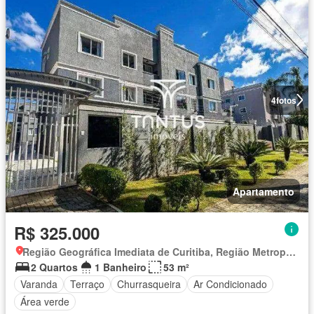
4
fotos
Apartamento
R$ 325.000
Região Geográfica Imediata de Curitiba, Região Metropolitana de Curitiba
2 Quartos
1 Banheiro
53 m²
Varanda
Terraço
Churrasqueira
Ar Condicionado
Área verde