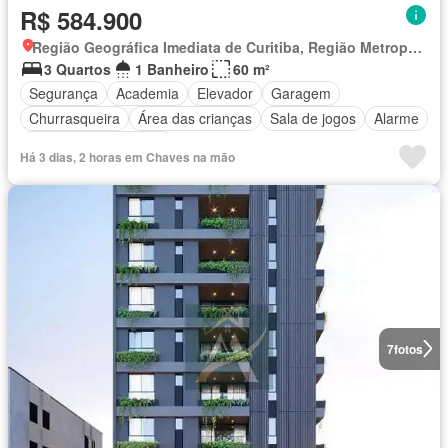
R$ 584.900
Região Geográfica Imediata de Curitiba, Região Metropolitana de Curitiba
3 Quartos
1 Banheiro
60 m²
Segurança
Academia
Elevador
Garagem
Churrasqueira
Área das crianças
Sala de jogos
Alarme
Totalmente mobiliado
Há 3 dias, 2 horas em Chaves na mão
7
fotos