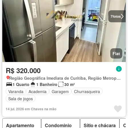
7
fotos
Flat
R$ 320.000
Região Geográfica Imediata de Curitiba, Região Metropolitana de Curitiba
1 Quarto
1 Banheiro
30 m²
Varanda
Academia
Garagem
Churrasqueira
Sala de jogos
14 jul. 2026 em Chaves na mão
Apartamento
Condominio
Sítio e chácara
C