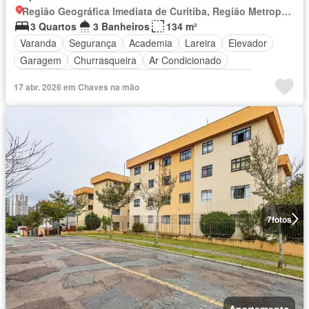
Região Geográfica Imediata de Curitiba, Região Metropolitana de Curitiba
3 Quartos
3 Banheiros
134 m²
Varanda
Segurança
Academia
Lareira
Elevador
Garagem
Churrasqueira
Ar Condicionado
Área de serviço
Área das crianças
Sala de jogos
17 abr. 2026 em Chaves na mão
Cozinha integral
Totalmente mobiliado
7
fotos
Apartamento