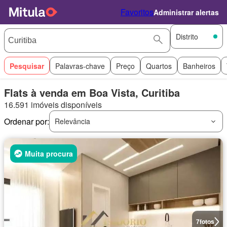
Favoritos
Administrar alertas
Distrito
Pesquisar
Palavras-chave
Preço
Quartos
Banheiros
Flats à venda em Boa Vista, Curitiba
16.591 imóveis disponíveis
Ordenar por:
Relevância
Muita procura
7
fotos