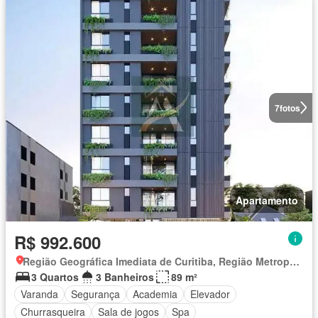
7
fotos
Apartamento
R$ 992.600
Região Geográfica Imediata de Curitiba, Região Metropolitana de Curitiba
3 Quartos
3 Banheiros
89 m²
Varanda
Segurança
Academia
Elevador
Churrasqueira
Sala de jogos
Spa