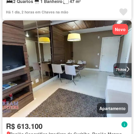
2 Quartos
1 Banheiro
47 m²
Há 1 dia, 2 horas em Chaves na mão
Novo
7
fotos
Apartamento
R$ 613.100
Região Geográfica Imediata de Curitiba, Região Metropolitana de Curitiba