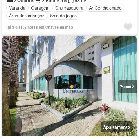
2 Quartos
2 Banheiros
58 m²
Varanda
Garagem
Churrasqueira
Ar Condicionado
Área das crianças
Sala de jogos
Há 3 dias, 2 horas em Chaves na mão
7
fotos
Apartamento