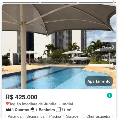
7
fotos
Apartamento
R$ 425.000
Região Imediata de Jundiaí, Jundiaí
3 Quartos
1 Banheiro
71 m²
Varanda
Segurança
Piscina
Garagem
Churrasqueira