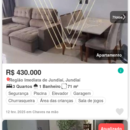
7
fotos
Apartamento
R$ 430.000
Região Imediata de Jundiaí, Jundiaí
3 Quartos
1 Banheiro
71 m²
Segurança
Piscina
Elevador
Garagem
Churrasqueira
Área das crianças
Sala de jogos
Sala multiuso
Alarme
12 fev. 2025 em Chaves na mão
Atualizado