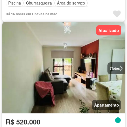
Piscina
Churrasqueira
Área de serviço
Área das crianças
Sala de jogos
Alarme
Há 16 horas em Chaves na mão
Totalmente mobiliado
Atualizado
7
fotos
Apartamento
R$ 520.000