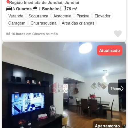
Região Imediata de Jundiaí, Jundiaí
3 Quartos
1 Banheiro
75 m²
Varanda
Segurança
Academia
Piscina
Elevador
Garagem
Churrasqueira
Área das crianças
Sala de jogos
Alarme
Há 16 horas em Chaves na mão
Atualizado
7
fotos
Apartamento