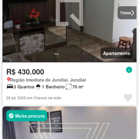
7
fotos
Apartamento
R$ 430.000
Região Imediata de Jundiaí, Jundiaí
3 Quartos
1 Banheiro
70 m²
26 jul. 2025 em Chaves na mão
Muita procura