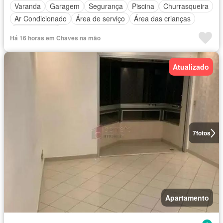
Varanda
Garagem
Segurança
Piscina
Churrasqueira
Ar Condicionado
Área de serviço
Área das crianças
Sala de jogos
Há 16 horas em Chaves na mão
Atualizado
7
fotos
Apartamento