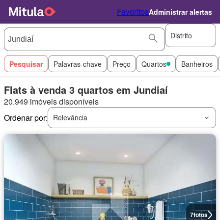
Favoritos
Administrar alertas
Distrito
Pesquisar
Palavras-chave
Preço
Quartos
Banheiros
Flats à venda 3 quartos em Jundiaí
20.949 imóveis disponíveis
Ordenar por:
Relevância
7
fotos