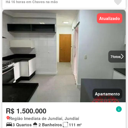
Há 16 horas em Chaves na mão
Atualizado
7
fotos
Apartamento
R$ 1.500.000
Região Imediata de Jundiaí, Jundiaí
3 Quartos
2 Banheiros
111 m²