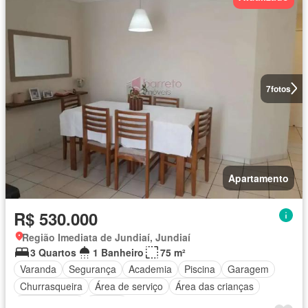
7
fotos
Apartamento
R$ 530.000
Região Imediata de Jundiaí, Jundiaí
3 Quartos
1 Banheiro
75 m²
Varanda
Segurança
Academia
Piscina
Garagem
Churrasqueira
Área de serviço
Área das crianças
Sala de jogos
Alarme