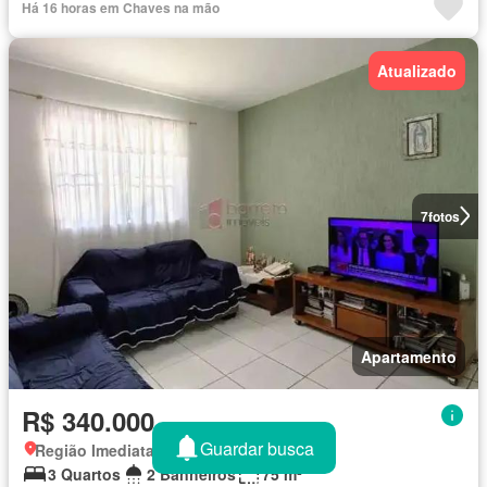
Há 16 horas em Chaves na mão
Atualizado
7
fotos
Apartamento
R$ 340.000
Guardar busca
Região Imediata de Jundiaí, Jundiaí
3 Quartos
2 Banheiros
75 m²