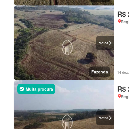
R$ 
Regi
7
fotos
Fazenda
14 dez
R$ 
Muita procura
Regi
7
fotos