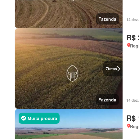
Fazenda
14 dez
R$ 
Regi
7
fotos
Fazenda
14 dez
R$ 
Muita procura
Regi