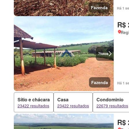
Fazenda
Há 1 s
R$ 
Regi
7
fotos
Fazenda
Há 1 s
Sítio e chácara
Casa
Condominio
23422 resultados
23422 resultados
22679 resultados
R$ 