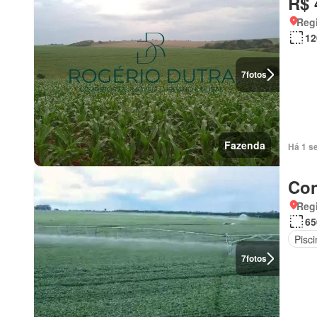
R$ 
Regi
12
7
fotos
Fazenda
Há 1 s
Con
Regi
65
Pisci
7
fotos