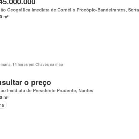
45.000.000
ão Geográfica Imediata de Cornélio Procópio-Bandeirantes, Sert
0 m²
emana, 14 horas em Chaves na mão
sultar o preço
ão Imediata de Presidente Prudente, Nantes
0 m²
na