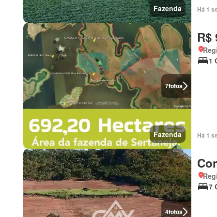
Fazenda
Há 1 s
R$ 
Regi
1 
7
fotos
Fazenda
Há 1 s
Con
Regi
7 
4
fotos