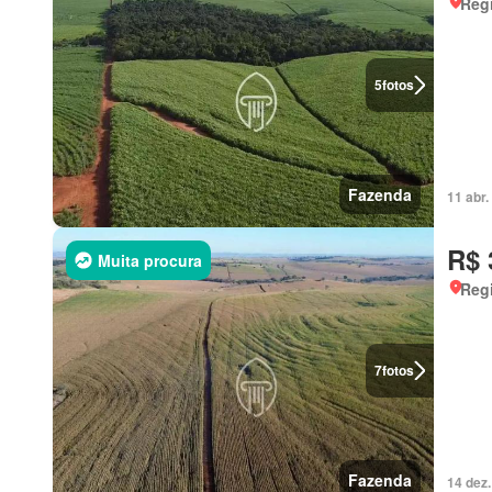
Regi
5
fotos
Fazenda
11 abr
R$ 
Muita procura
Regi
7
fotos
Fazenda
14 dez