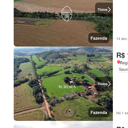
7
fotos
Fazenda
14 dez
R$ 
Regi
Sau
7
fotos
Fazenda
Há 1 s