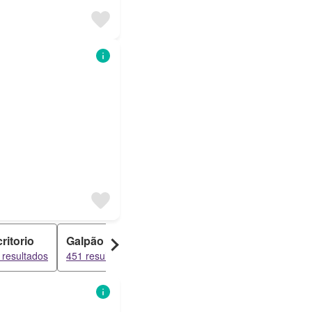
ritorio
Galpão
Ponto Comercial
Sobrado
 resultados
451 resultados
237 resultados
120 resulta