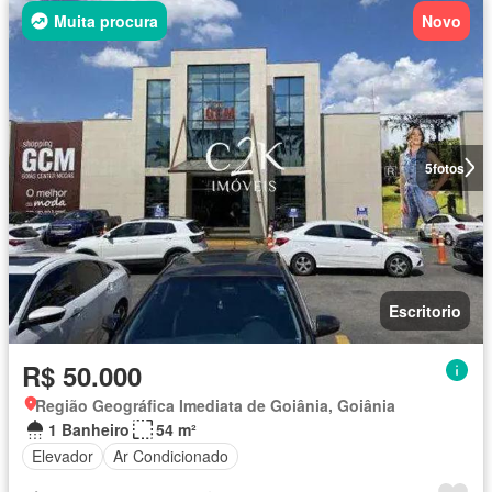
Muita procura
Novo
5
fotos
Escritorio
R$ 50.000
Região Geográfica Imediata de Goiânia, Goiânia
1 Banheiro
54 m²
Elevador
Ar Condicionado