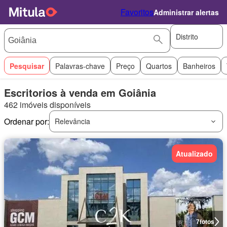
Favoritos
Administrar alertas
Distrito
Pesquisar
Palavras-chave
Preço
Quartos
Banheiros
Escritorios à venda em Goiânia
462 imóveis disponíveis
Ordenar por:
Relevância
Atualizado
7
fotos