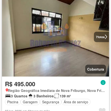
7
fotos
Cobertura
R$ 495.000
Região Geográfica Imediata de Nova Friburgo, Nova Friburgo
3 Quartos
3 Banheiros
139 m²
Piscina
Garagem
Segurança
Área de serviço
27 jun. 2026 em Chaves na mão