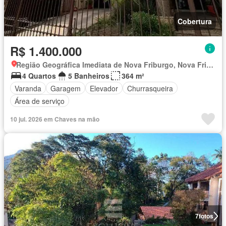
Cobertura
R$ 1.400.000
Região Geográfica Imediata de Nova Friburgo, Nova Friburgo
4 Quartos
5 Banheiros
364 m²
Varanda
Garagem
Elevador
Churrasqueira
Área de serviço
10 jul. 2026 em Chaves na mão
7
fotos