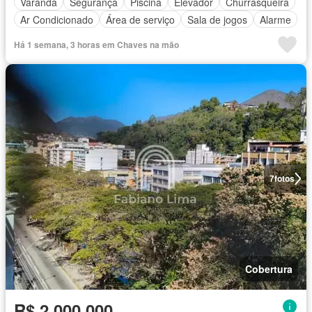
Varanda
Segurança
Piscina
Elevador
Churrasqueira
Ar Condicionado
Área de serviço
Sala de jogos
Alarme
Há 1 semana, 3 horas em Chaves na mão
7
fotos
Cobertura
R$ 2.000.000