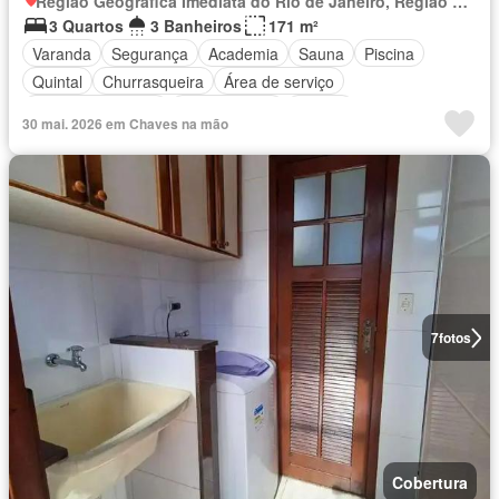
Região Geográfica Imediata do Rio de Janeiro, Região Metropolitana do Rio de Janeiro
3 Quartos
3 Banheiros
171 m²
Varanda
Segurança
Academia
Sauna
Piscina
Quintal
Churrasqueira
Área de serviço
Área das crianças
Sala de jogos
Alarme
30 mai. 2026 em Chaves na mão
7
fotos
Cobertura