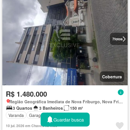
7
fotos
Cobertura
R$ 1.480.000
Região Geográfica Imediata de Nova Friburgo, Nova Friburgo
3 Quartos
3 Banheiros
150 m²
Varanda
Garagem
Elevador
Guardar busca
10 jul. 2026 em Chaves na mão