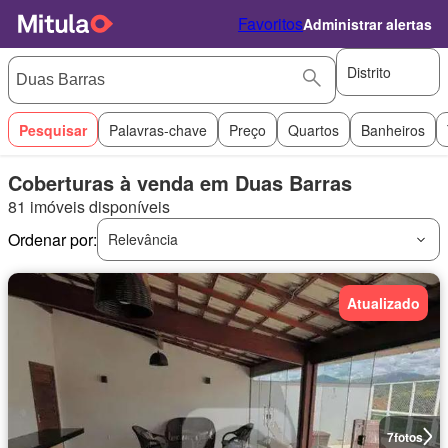
Favoritos
Administrar alertas
Distrito
Pesquisar
Palavras-chave
Preço
Quartos
Banheiros
Coberturas à venda em Duas Barras
81 imóveis disponíveis
Ordenar por:
Relevância
Atualizado
7
fotos