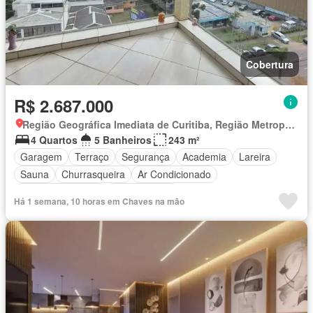
Cobertura
R$ 2.687.000
Região Geográfica Imediata de Curitiba, Região Metropolitana de Curitiba
4 Quartos
5 Banheiros
243 m²
Garagem
Terraço
Segurança
Academia
Lareira
Sauna
Churrasqueira
Ar Condicionado
Área das crianças
Sala de jogos
Há 1 semana, 10 horas em Chaves na mão