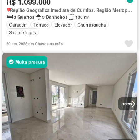
R$ 1.099.000
Região Geográfica Imediata de Curitiba, Região Metropolitana de Curitiba
3 Quartos
3 Banheiros
130 m²
Garagem
Terraço
Elevador
Churrasqueira
Sala de jogos
20 jun. 2026 em Chaves na mão
Muita procura
7
fotos