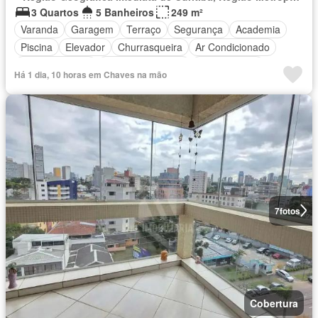
3 Quartos
5 Banheiros
249 m²
Varanda
Garagem
Terraço
Segurança
Academia
Piscina
Elevador
Churrasqueira
Ar Condicionado
Área de serviço
Área das crianças
Sala de jogos
Há 1 dia, 10 horas em Chaves na mão
Totalmente mobiliado
7
fotos
Cobertura