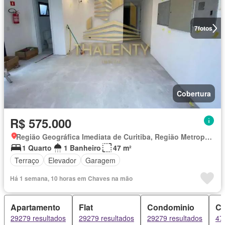
7
fotos
Cobertura
R$ 575.000
Região Geográfica Imediata de Curitiba, Região Metropolitana de Curitiba
1 Quarto
1 Banheiro
47 m²
Terraço
Elevador
Garagem
Há 1 semana, 10 horas em Chaves na mão
Apartamento
Flat
Condominio
C
29279 resultados
29279 resultados
29279 resultados
47