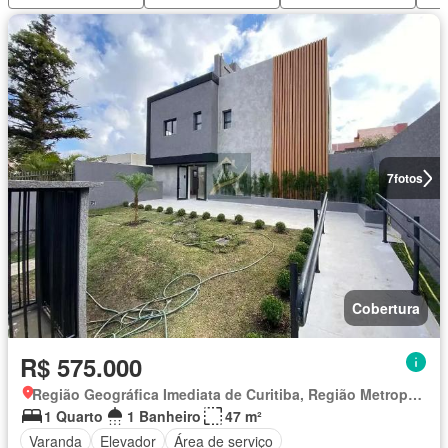
7
fotos
Cobertura
R$ 575.000
Região Geográfica Imediata de Curitiba, Região Metropolitana de Curitiba
1 Quarto
1 Banheiro
47 m²
Varanda
Elevador
Área de serviço