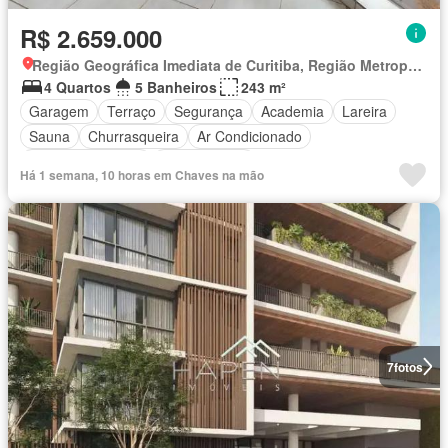
R$ 2.659.000
Região Geográfica Imediata de Curitiba, Região Metropolitana de Curitiba
4 Quartos
5 Banheiros
243 m²
Garagem
Terraço
Segurança
Academia
Lareira
Sauna
Churrasqueira
Ar Condicionado
Área das crianças
Sala de jogos
Há 1 semana, 10 horas em Chaves na mão
7
fotos