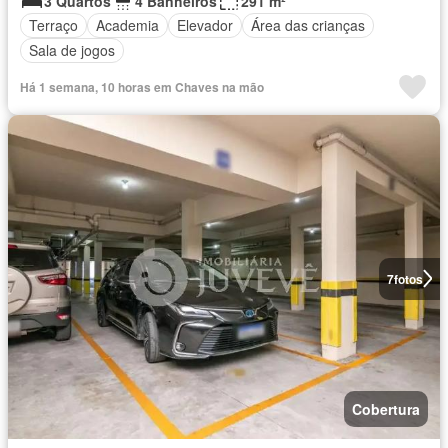
3 Quartos
4 Banheiros
291 m²
Terraço
Academia
Elevador
Área das crianças
Sala de jogos
Há 1 semana, 10 horas em Chaves na mão
7
fotos
Cobertura