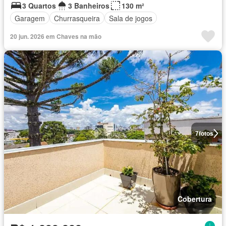
3 Quartos
3 Banheiros
130 m²
Garagem
Churrasqueira
Sala de jogos
20 jun. 2026 em Chaves na mão
7
fotos
Cobertura