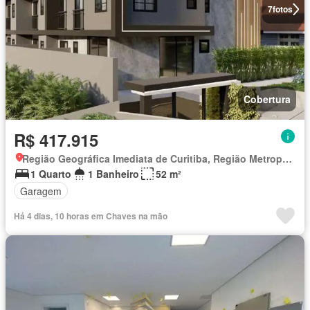
7
fotos
Cobertura
R$ 417.915
Região Geográfica Imediata de Curitiba, Região Metropolitana de Curitiba
1 Quarto
1 Banheiro
52 m²
Garagem
Há 4 dias, 10 horas em Chaves na mão