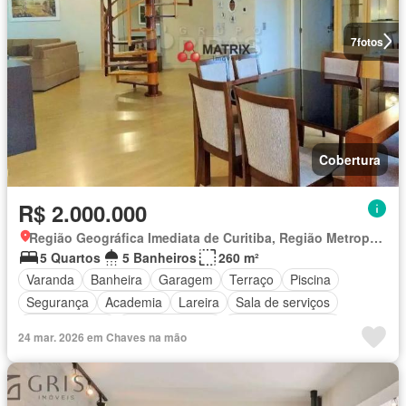
7
fotos
Cobertura
R$ 2.000.000
Região Geográfica Imediata de Curitiba, Região Metropolitana de Curitiba
5 Quartos
5 Banheiros
260 m²
Varanda
Banheira
Garagem
Terraço
Piscina
Segurança
Academia
Lareira
Sala de serviços
Churrasqueira
Área de serviço
Área das crianças
24 mar. 2026 em Chaves na mão
Alarme