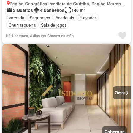
Região Geográfica Imediata de Curitiba, Região Metropolitana de Curitiba
3 Quartos
4 Banheiros
140 m²
Varanda
Segurança
Academia
Elevador
Churrasqueira
Sala de jogos
Há 1 semana, 4 dias em Chaves na mão
7
fotos
Cobertura