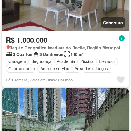
Cobertura
R$ 1.000.000
Região Geográfica Imediata do Recife, Região Metropolitana do Recife
3 Quartos
3 Banheiros
140 m²
Garagem
Segurança
Academia
Piscina
Elevador
Churrasqueira
Área de serviço
Área das crianças
Sala de jogos
Eletricidade
Alarme
Não mobiliado
Há 1 semana, 2 dias em Chaves na mão