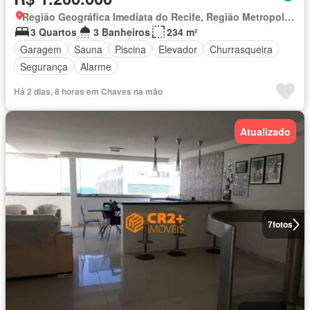
Região Geográfica Imediata do Recife, Região Metropolitana do Recife
3 Quartos
3 Banheiros
234 m²
Garagem
Sauna
Piscina
Elevador
Churrasqueira
Segurança
Alarme
Há 2 dias, 8 horas em Chaves na mão
Atualizado
7
fotos