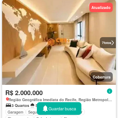
Atualizado
7
fotos
Cobertura
R$ 2.000.000
Região Geográfica Imediata do Recife, Região Metropolitana do Recife
3 Quartos
5 Banheiros
394 m²
Guardar busca
Garagem
Segurança
Piscina
Elevador