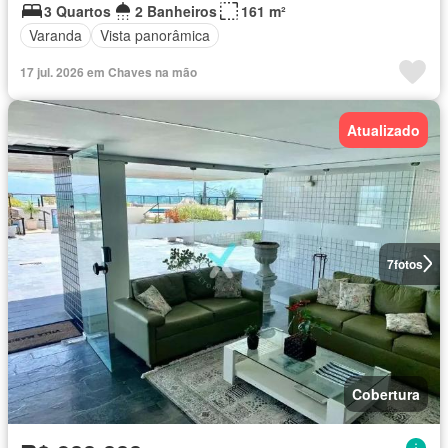
3 Quartos
2 Banheiros
161 m²
Varanda
Vista panorâmica
17 jul. 2026 em Chaves na mão
Atualizado
7
fotos
Cobertura