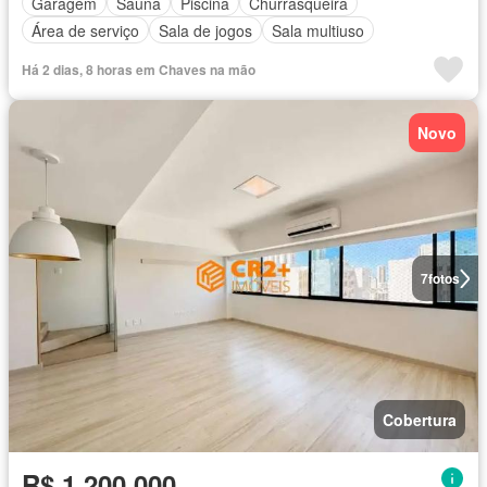
Garagem
Sauna
Piscina
Churrasqueira
Área de serviço
Sala de jogos
Sala multiuso
Há 2 dias, 8 horas em Chaves na mão
Novo
7
fotos
Cobertura
R$ 1.200.000