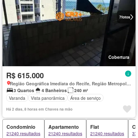
7
fotos
Cobertura
R$ 615.000
Região Geográfica Imediata do Recife, Região Metropolitana do Recife
3 Quartos
4 Banheiros
240 m²
Varanda
Vista panorâmica
Área de serviço
Há 2 dias, 8 horas em Chaves na mão
Condominio
Apartamento
Flat
C
21240 resultados
21240 resultados
21240 resultados
37