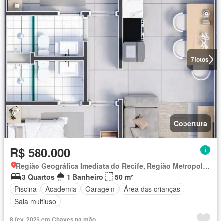
7
fotos
Cobertura
R$ 580.000
Região Geográfica Imediata do Recife, Região Metropolitana do Recife
3 Quartos
1 Banheiro
50 m²
Piscina
Academia
Garagem
Área das crianças
Sala multiuso
8 fev. 2026 em Chaves na mão