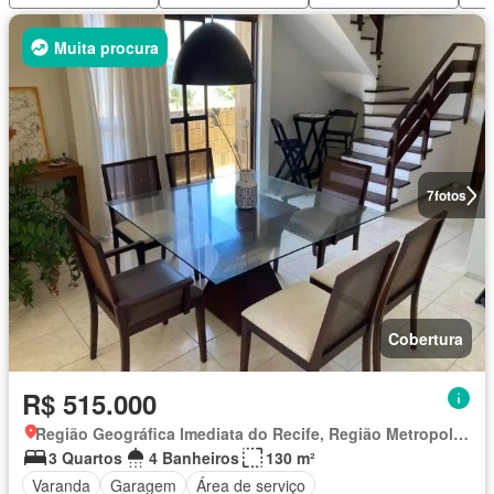
Muita procura
7
fotos
Cobertura
R$ 515.000
Região Geográfica Imediata do Recife, Região Metropolitana do Recife
3 Quartos
4 Banheiros
130 m²
Varanda
Garagem
Área de serviço