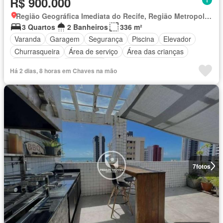
R$ 900.000
Região Geográfica Imediata do Recife, Região Metropolitana do Recife
3 Quartos
2 Banheiros
336 m²
Varanda
Garagem
Segurança
Piscina
Elevador
Churrasqueira
Área de serviço
Área das crianças
Sala de jogos
Eletricidade
Há 2 dias, 8 horas em Chaves na mão
7
fotos