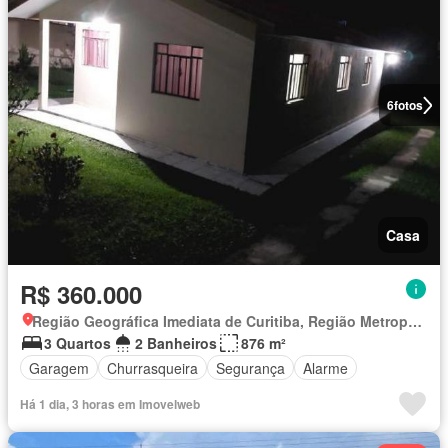
6
fotos
Casa
R$ 360.000
Região Geográfica Imediata de Curitiba, Região Metropolitana de Curitiba
3 Quartos
2 Banheiros
876 m²
Garagem
Churrasqueira
Segurança
Alarme
Há 1 dia, 3 horas em Imovelweb