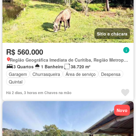
Sítio e chácara
R$ 560.000
Região Geográfica Imediata de Curitiba, Região Metropolitana de Curitiba
3 Quartos
1 Banheiro
38.720 m²
Garagem
Churrasqueira
Área de serviço
Despensa
Quintal
Há 2 dias, 3 horas em Chaves na mão
Novo