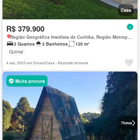
Casa
R$ 379.900
Região Geográfica Imediata de Curitiba, Região Metropolitana de Curitiba
3 Quartos
2 Banheiros
120 m²
Quintal
4 out. 2025 em DreamCasa - Rezende Imóveis
Muita procura
7
fotos