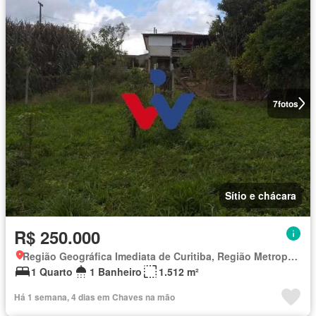
7
fotos
Sítio e chácara
R$ 250.000
Região Geográfica Imediata de Curitiba, Região Metropolitana de Curitiba
1 Quarto
1 Banheiro
1.512 m²
Há 1 semana, 4 dias em Chaves na mão