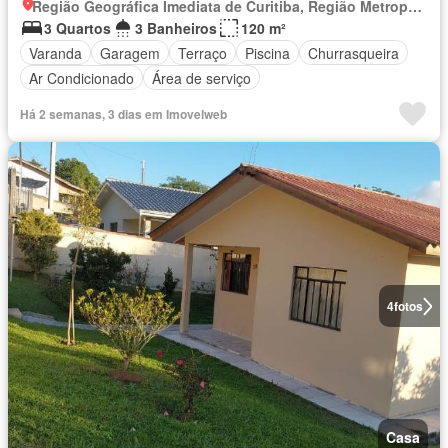
Região Geográfica Imediata de Curitiba, Região Metropolitana de Curitiba
3 Quartos
3 Banheiros
120 m²
Varanda
Garagem
Terraço
Piscina
Churrasqueira
Ar Condicionado
Área de serviço
Há 2 semanas, 3 dias em Imovelweb
4
fotos
Casa