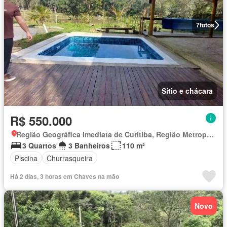
7
fotos
Sítio e chácara
R$ 550.000
Região Geográfica Imediata de Curitiba, Região Metropolitana de Curitiba
3 Quartos
3 Banheiros
110 m²
Piscina
Churrasqueira
Há 2 dias, 3 horas em Chaves na mão
Novo