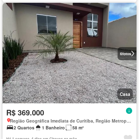
6
fotos
Casa
R$ 369.000
Região Geográfica Imediata de Curitiba, Região Metropolitana de Curitiba
2 Quartos
1 Banheiro
58 m²
Há 1 semana, 4 dias em Chaves na mão