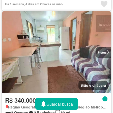
Há 1 semana, 4 dias em Chaves na mão
7
fotos
Sítio e chácara
R$ 340.000
Guardar busca
Região Geográfica Imediata de Curitiba, Região Metropolitana de Curitiba
2 Quartos
2 Banheiros
80 m²