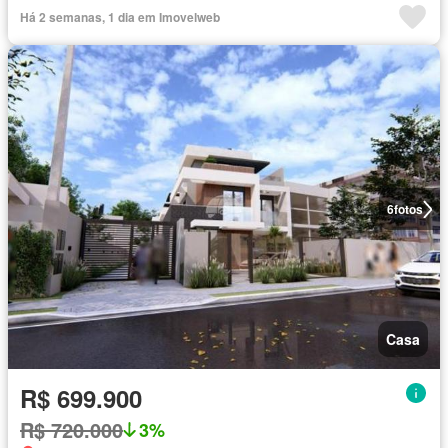
Há 2 semanas, 1 dia em Imovelweb
6
fotos
Casa
R$ 699.900
R$ 720.000
3%