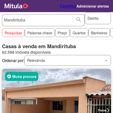
Favoritos
Administrar alertas
Distrito
Pesquisar
Palavras-chave
Preço
Quartos
Banheiros
Casas à venda em Mandirituba
62.598 imóveis disponíveis
Ordenar por:
Relevância
Muita procura
7
fotos