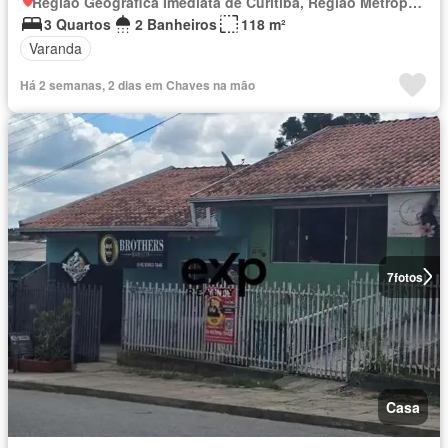
Região Geográfica Imediata de Curitiba, Região Metropolitana de Curitiba
3 Quartos
2 Banheiros
118 m²
Varanda
Há 2 semanas, 2 dias em Chaves na mão
7
fotos
Casa