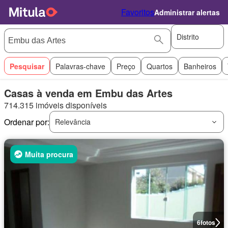
Favoritos
Administrar alertas
Distrito
Pesquisar
Palavras-chave
Preço
Quartos
Banheiros
Casas à venda em Embu das Artes
714.315 imóveis disponíveis
Ordenar por:
Relevância
Muita procura
6
fotos