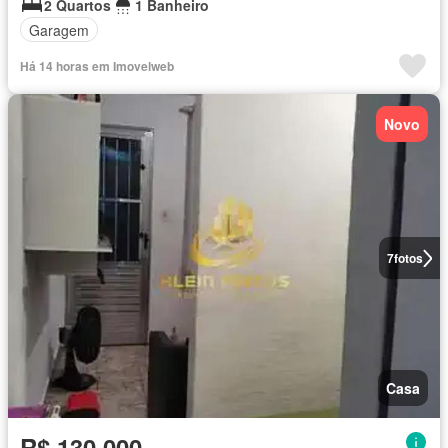
2 Quartos
1 Banheiro
Garagem
Há 14 horas em Imovelweb
Novo
7
fotos
Casa
R$ 130.000