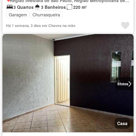
Região Imediata de São Paulo, Região Metropolitana de São Paulo
3 Quartos
3 Banheiros
220 m²
Garagem
Churrasqueira
Há 1 semana, 3 dias em Chaves na mão
6
fotos
Casa