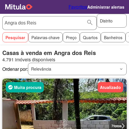
Favoritos
Administrar alertas
Distrito
Pesquisar
Palavras-chave
Preço
Quartos
Banheiros
Casas à venda em Angra dos Reis
4.791 imóveis disponíveis
Ordenar por:
Relevância
Muita procura
Atualizado
7
fotos