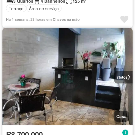
3 Quartos
4 Banheiros
125 m²
Terraço
Área de serviço
Há 1 semana, 23 horas em Chaves na mão
7
fotos
Casa
R$ 700.000