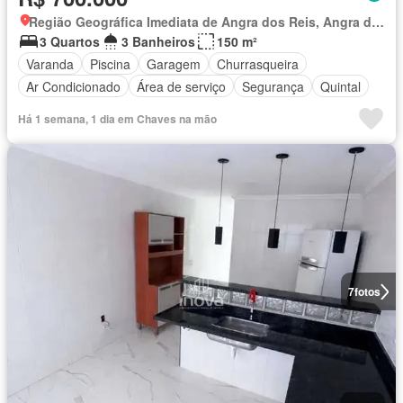
Região Geográfica Imediata de Angra dos Reis, Angra dos Reis
3 Quartos
3 Banheiros
150 m²
Varanda
Piscina
Garagem
Churrasqueira
Ar Condicionado
Área de serviço
Segurança
Quintal
Há 1 semana, 1 dia em Chaves na mão
7
fotos