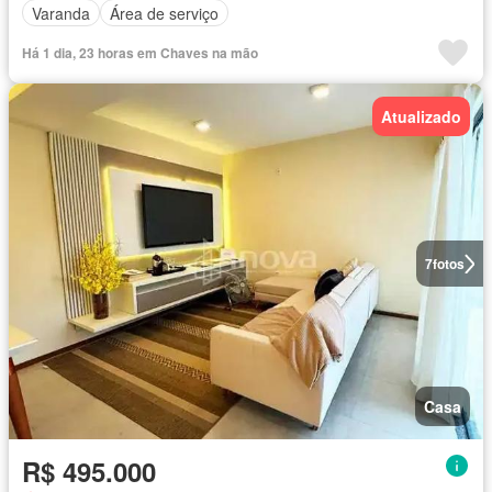
Varanda
Área de serviço
Há 1 dia, 23 horas em Chaves na mão
Atualizado
7
fotos
Casa
R$ 495.000