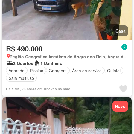
Casa
R$ 490.000
Região Geográfica Imediata de Angra dos Reis, Angra dos Reis
2 Quartos
1 Banheiro
Varanda
Piscina
Garagem
Área de serviço
Quintal
Sala multiuso
Há 1 dia, 23 horas em Chaves na mão
Novo