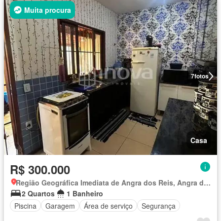
Muita procura
7
fotos
Casa
R$ 300.000
Região Geográfica Imediata de Angra dos Reis, Angra dos Reis
2 Quartos
1 Banheiro
Piscina
Garagem
Área de serviço
Segurança