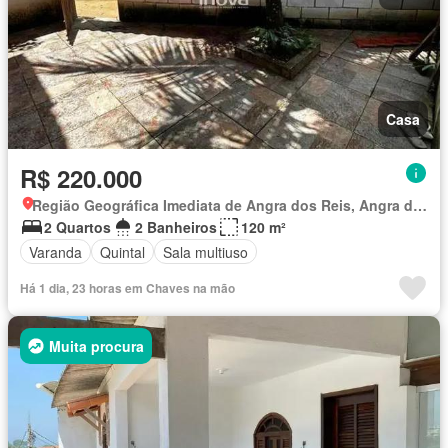
Casa
R$ 220.000
Região Geográfica Imediata de Angra dos Reis, Angra dos Reis
2 Quartos
2 Banheiros
120 m²
Varanda
Quintal
Sala multiuso
Há 1 dia, 23 horas em Chaves na mão
Muita procura