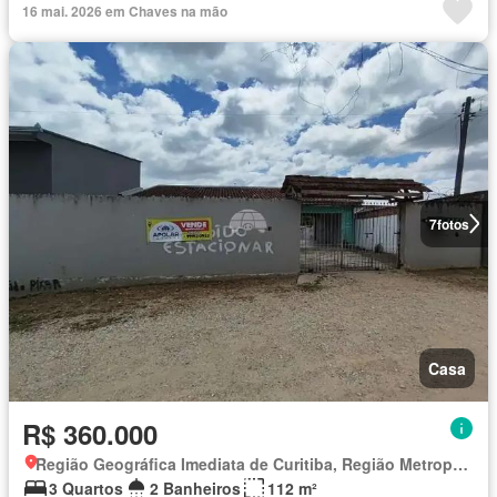
16 mai. 2026 em Chaves na mão
7
fotos
Casa
R$ 360.000
Região Geográfica Imediata de Curitiba, Região Metropolitana de Curitiba
3 Quartos
2 Banheiros
112 m²