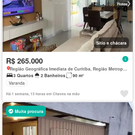
7
fotos
Sítio e chácara
R$ 265.000
Região Geográfica Imediata de Curitiba, Região Metropolitana de Curitiba
3 Quartos
2 Banheiros
90 m²
Varanda
Há 1 semana, 13 horas em Chaves na mão
Muita procura