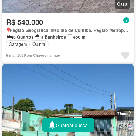
Casa
R$ 540.000
Região Geográfica Imediata de Curitiba, Região Metropolitana de Curitiba
6 Quartos
3 Banheiros
456 m²
Garagem
Quintal
5 mai. 2026 em Chaves na mão
7
fotos
Guardar busca