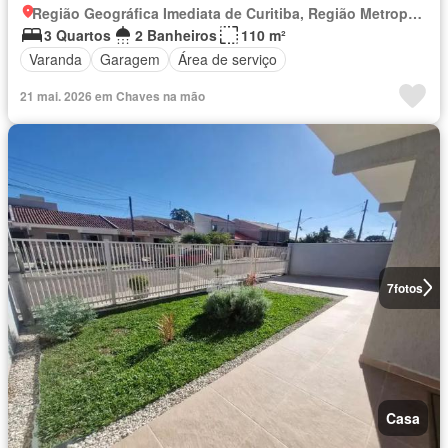
Região Geográfica Imediata de Curitiba, Região Metropolitana de Curitiba
3 Quartos
2 Banheiros
110 m²
Varanda
Garagem
Área de serviço
21 mai. 2026 em Chaves na mão
7
fotos
Casa