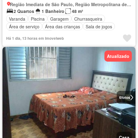
Região Imediata de São Paulo, Região Metropolitana de São Paulo
2 Quartos
1 Banheiro
48 m²
Varanda
Piscina
Garagem
Churrasqueira
Área de serviço
Área das crianças
Sala de jogos
Totalmente mobiliado
Há 1 dia, 13 horas em Imovelweb
Atualizado
6
fotos
Casa