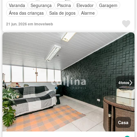
Varanda
Segurança
Piscina
Elevador
Garagem
Área das crianças
Sala de jogos
Alarme
21 jun. 2026 em Imovelweb
4
fotos
Casa