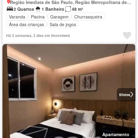
Região Imediata de São Paulo, Região Metropolitana de São Paulo
2 Quartos
1 Banheiro
48 m²
Varanda
Piscina
Garagem
Churrasqueira
Área das crianças
Sala de jogos
Há 2 semanas, 2 dias em Imovelweb
6
fotos
Apartamento