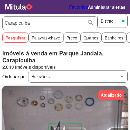
Favoritos
Administrar alertas
Distrito
Pesquisar
Palavras-chave
Preço
Quartos
Banheiros
Imóveis à venda em Parque Jandaia,
Carapicuiba
2.843 imóveis disponíveis
Ordenar por:
Relevância
Atualizado