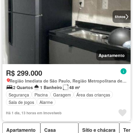
6
fotos
Apartamento
R$ 299.000
Região Imediata de São Paulo, Região Metropolitana de São Paulo
2 Quartos
1 Banheiro
48 m²
Segurança
Piscina
Garagem
Área das crianças
Sala de jogos
Alarme
Há 1 dia, 13 horas em Imovelweb
Apartamento
Casa
Sítio e chácara
Ter