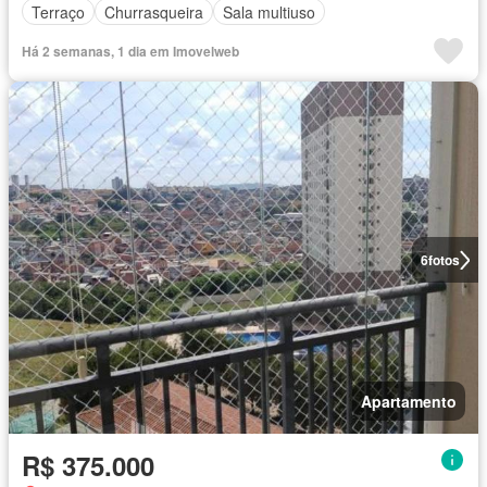
Terraço
Churrasqueira
Sala multiuso
Há 2 semanas, 1 dia em Imovelweb
6
fotos
Apartamento
R$ 375.000