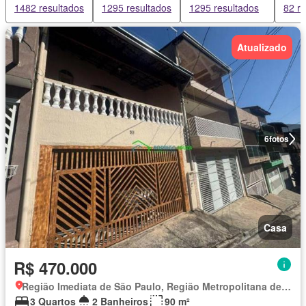
1482 resultados
1295 resultados
1295 resultados
82 r
Atualizado
6
fotos
Casa
R$ 470.000
Região Imediata de São Paulo, Região Metropolitana de São Paulo
3 Quartos
2 Banheiros
90 m²