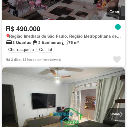
Casa
R$ 490.000
Região Imediata de São Paulo, Região Metropolitana de São Paulo
3 Quartos
2 Banheiros
76 m²
Churrasqueira
Quintal
Há 3 dias, 13 horas em Imovelweb
6
fotos