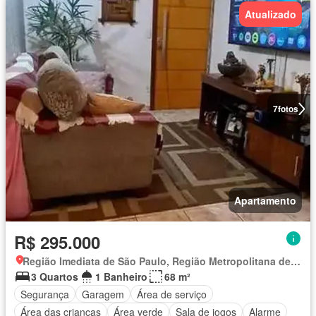
Atualizado
7
fotos
Apartamento
R$ 295.000
Região Imediata de São Paulo, Região Metropolitana de São Paulo
3 Quartos
1 Banheiro
68 m²
Segurança
Garagem
Área de serviço
Área das crianças
Área verde
Sala de jogos
Alarme