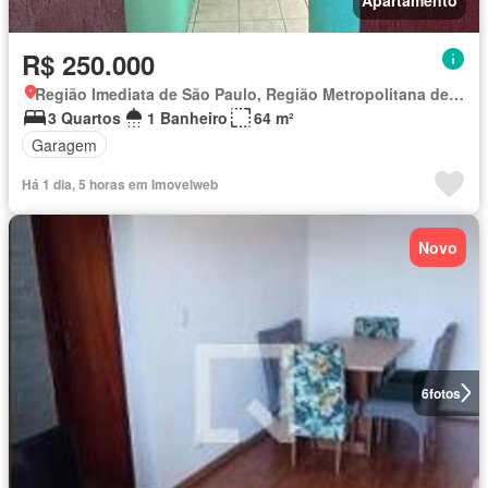
Apartamento
R$ 250.000
Região Imediata de São Paulo, Região Metropolitana de São Paulo
3 Quartos
1 Banheiro
64 m²
Garagem
Há 1 dia, 5 horas em Imovelweb
Novo
6
fotos