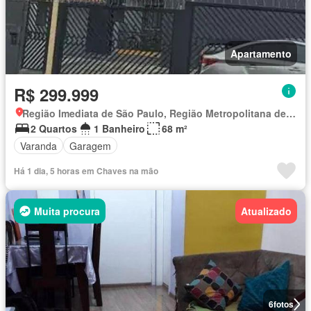
Apartamento
R$ 299.999
Região Imediata de São Paulo, Região Metropolitana de São Paulo
2 Quartos
1 Banheiro
68 m²
Varanda
Garagem
Há 1 dia, 5 horas em Chaves na mão
Muita procura
Atualizado
6
fotos